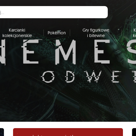
Karcianki
Gry figurkowe
K
Pokémon
kolekcjonerskie
i bitewne
k