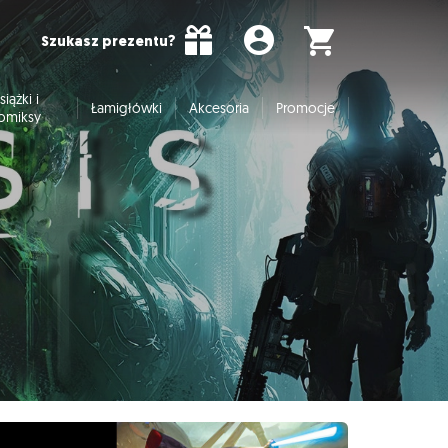
Szukasz prezentu?
siążki i
Łamigłówki
Akcesoria
Promocje
omiksy