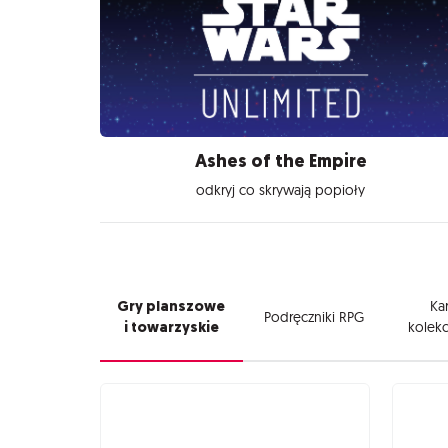
Ashes of the Empire
odkryj co skrywają popioły
Gry planszowe
Kar
Podręczniki RPG
i towarzyskie
kolekc