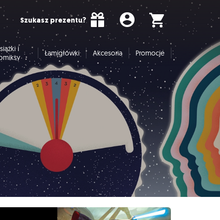
Szukasz prezentu?
siążki i
Łamigłówki
Akcesoria
Promocje
omiksy