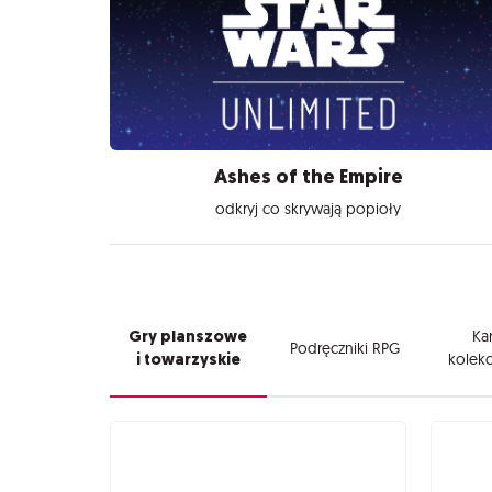
Ashes of the Empire
odkryj co skrywają popioły
Gry planszowe
Kar
Podręczniki RPG
i towarzyskie
kolekc