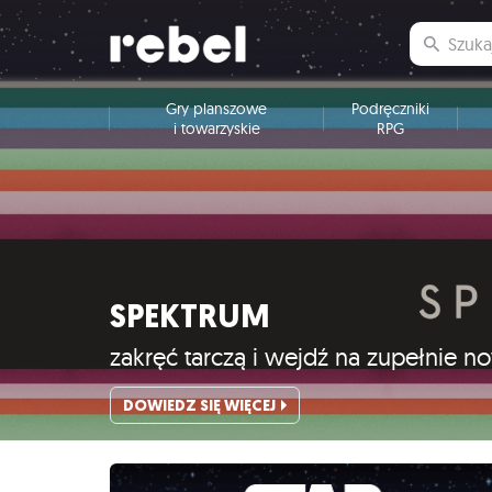
Gry planszowe
Podręczniki
i towarzyskie
RPG
SPEKTRUM
zakręć tarczą i wejdź na zupełnie 
DOWIEDZ SIĘ WIĘCEJ