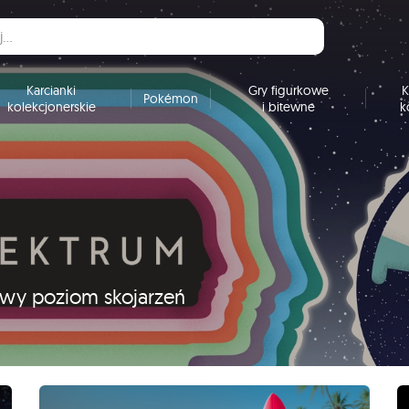
Karcianki
Gry figurkowe
K
Pokémon
kolekcjonerskie
i bitewne
k
nowy poziom skojarzeń