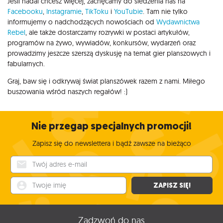
Jeśli nadal chcesz więcej, zachęcamy do śledzenia nas na
Facebooku
,
Instagramie
,
TikToku
i
YouTubie
. Tam nie tylko
informujemy o nadchodzących nowościach od
Wydawnictwa
Rebel
, ale także dostarczamy rozrywki w postaci artykułów,
programów na żywo, wywiadów, konkursów, wydarzeń oraz
prowadzimy jeszcze szerszą dyskusję na temat gier planszowych i
fabularnych.
Graj, baw się i odkrywaj świat planszówek razem z nami. Miłego
buszowania wśród naszych regałów! :)
Nie przegap specjalnych promocji!
Zapisz się do newslettera i bądź zawsze na bieżąco
Twój adres e-mail
Twoje imię
ZAPISZ SIĘ!
Zadzwoń do nas