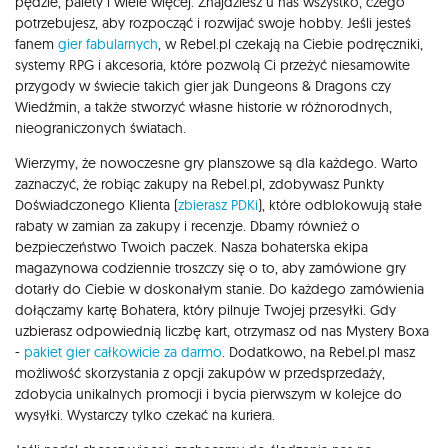
pędzle, palety i wiele więcej. Znajdziesz u nas wszystko, czego
potrzebujesz, aby rozpocząć i rozwijać swoje hobby. Jeśli jesteś
fanem
gier fabularnych
, w Rebel.pl czekają na Ciebie podręczniki,
systemy RPG i akcesoria, które pozwolą Ci przeżyć niesamowite
przygody w świecie takich gier jak Dungeons & Dragons czy
Wiedźmin, a także stworzyć własne historie w różnorodnych,
nieograniczonych światach.
Wierzymy, że nowoczesne gry planszowe są dla każdego. Warto
zaznaczyć, że robiąc zakupy na Rebel.pl, zdobywasz Punkty
Doświadczonego Klienta (
zbierasz PDKi
), które odblokowują stałe
rabaty w zamian za zakupy i recenzje. Dbamy również o
bezpieczeństwo Twoich paczek. Nasza bohaterska ekipa
magazynowa codziennie troszczy się o to, aby zamówione gry
dotarły do Ciebie w doskonałym stanie. Do każdego zamówienia
dołączamy kartę Bohatera, który pilnuje Twojej przesyłki. Gdy
uzbierasz odpowiednią liczbę kart, otrzymasz od nas Mystery Boxa
-
pakiet gier całkowicie za darmo
. Dodatkowo, na Rebel.pl masz
możliwość skorzystania z opcji zakupów w przedsprzedaży,
zdobycia unikalnych promocji i bycia pierwszym w kolejce do
wysyłki. Wystarczy tylko czekać na kuriera.