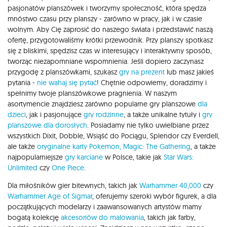
pasjonatów planszówek i tworzymy społeczność, która spędza
mnóstwo czasu przy planszy - zarówno w pracy, jak i w czasie
wolnym. Aby Cię zaprosić do naszego świata i przedstawić naszą
ofertę, przygotowaliśmy krótki przewodnik. Przy planszy spotkasz
się z bliskimi, spędzisz czas w interesujący i interaktywny sposób,
tworząc niezapomniane wspomnienia. Jeśli dopiero zaczynasz
przygodę z planszówkami, szukasz
gry na prezent
lub masz jakieś
pytania -
nie wahaj się pytać
! Chętnie odpowiemy, doradzimy i
spełnimy twoje planszówkowe pragnienia. W naszym
asortymencie znajdziesz zarówno popularne gry planszowe
dla
dzieci
, jak i pasjonujące
gry rodzinne
, a także unikalne tytuły i
gry
planszowe dla dorosłych
. Posiadamy nie tylko uwielbiane przez
wszystkich Dixit, Dobble, Wsiąść do Pociągu, Splendor czy Everdell,
ale także
oryginalne karty Pokemon,
Magic: The Gathering
, a także
najpopularniejsze
gry karciane
w Polsce, takie jak
Star Wars:
Unlimited
czy
One Piece
.
Dla miłośników gier bitewnych, takich jak
Warhammer 40,000
czy
Warhammer Age of Sigmar
, oferujemy szeroki wybór figurek, a dla
początkujących modelarzy i zaawansowanych artystów mamy
bogatą kolekcję
akcesoriów do malowania
, takich jak farby,