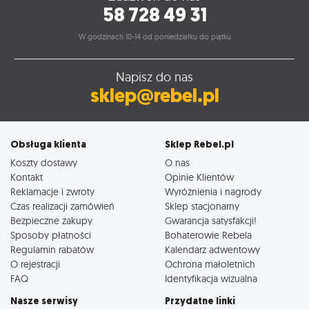
58 728 49 31
W godzinach 10-14 od poniedziałku do piątku
Napisz do nas
sklep@rebel.pl
Obsługa klienta
Sklep Rebel.pl
Koszty dostawy
O nas
Kontakt
Opinie Klientów
Reklamacje i zwroty
Wyróżnienia i nagrody
Czas realizacji zamówień
Sklep stacjonarny
Bezpieczne zakupy
Gwarancja satysfakcji!
Sposoby płatności
Bohaterowie Rebela
Regulamin rabatów
Kalendarz adwentowy
O rejestracji
Ochrona małoletnich
FAQ
Identyfikacja wizualna
Nasze serwisy
Przydatne linki