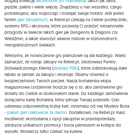
bogatą kolekcję
akcesoriów do malowania
, takich jak farby,
pędzle, palety i wiele więcej. Znajdziesz u nas wszystko, czego
potrzebujesz, aby rozpocząć i rozwijać swoje hobby. Jeśli jesteś
fanem
gier fabularnych
, w Rebel.pl czekają na Ciebie podręczniki,
systemy RPG i akcesoria, które pozwolą Ci przeżyć niesamowite
przygody w świecie takich gier jak Dungeons & Dragons czy
Wiedźmin, a także stworzyć własne historie w różnorodnych,
nieograniczonych światach.
Wierzymy, że nowoczesne gry planszowe są dla każdego. Warto
zaznaczyć, że robiąc zakupy na Rebel.pl, zdobywasz Punkty
Doświadczonego Klienta (
zbierasz PDKi
), które odblokowują stałe
rabaty w zamian za zakupy i recenzje. Dbamy również o
bezpieczeństwo Twoich paczek. Nasza bohaterska ekipa
magazynowa codziennie troszczy się o to, aby zamówione gry
dotarły do Ciebie w doskonałym stanie. Do każdego zamówienia
dołączamy kartę Bohatera, który pilnuje Twojej przesyłki. Gdy
uzbierasz odpowiednią liczbę kart, otrzymasz od nas Mystery Boxa
-
pakiet gier całkowicie za darmo
. Dodatkowo, na Rebel.pl masz
możliwość skorzystania z opcji zakupów w przedsprzedaży,
zdobycia unikalnych promocji i bycia pierwszym w kolejce do
wysyłki. Wystarczy tylko czekać na kuriera.