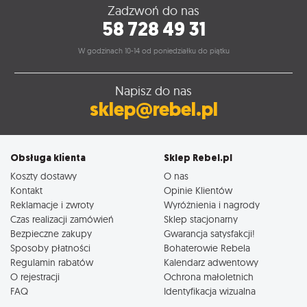
Zadzwoń do nas
58 728 49 31
W godzinach 10-14 od poniedziałku do piątku
Napisz do nas
sklep@rebel.pl
Obsługa klienta
Sklep Rebel.pl
Koszty dostawy
O nas
Kontakt
Opinie Klientów
Reklamacje i zwroty
Wyróżnienia i nagrody
Czas realizacji zamówień
Sklep stacjonarny
Bezpieczne zakupy
Gwarancja satysfakcji!
Sposoby płatności
Bohaterowie Rebela
Regulamin rabatów
Kalendarz adwentowy
O rejestracji
Ochrona małoletnich
FAQ
Identyfikacja wizualna