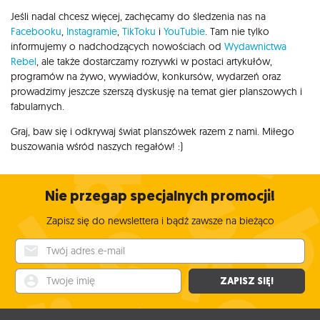
Jeśli nadal chcesz więcej, zachęcamy do śledzenia nas na
Facebooku
,
Instagramie
,
TikToku
i
YouTubie
. Tam nie tylko
informujemy o nadchodzących nowościach od
Wydawnictwa
Rebel
, ale także dostarczamy rozrywki w postaci artykułów,
programów na żywo, wywiadów, konkursów, wydarzeń oraz
prowadzimy jeszcze szerszą dyskusję na temat gier planszowych i
fabularnych.
Graj, baw się i odkrywaj świat planszówek razem z nami. Miłego
buszowania wśród naszych regałów! :)
Nie przegap specjalnych promocji!
Zapisz się do newslettera i bądź zawsze na bieżąco
Twój adres e-mail
Twoje imię
ZAPISZ SIĘ!