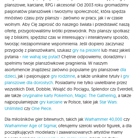
planszowe, karciane, RPG i akcesoria! Od 2003 roku gromadzimy
pasjonatów planszówek i tworzymy społeczność, która spędza
mnóstwo czasu przy planszy - zarówno w pracy, jak i w czasie
wolnym. Aby Cię zaprosić do naszego świata i przedstawić naszą
ofertę, przygotowaliśmy krótki przewodnik. Przy planszy spotkasz
się z bliskimi, spędzisz czas w interesujący i interaktywny sposób,
tworząc niezapomniane wspomnienia. Jeśli dopiero zaczynasz
przygodę z planszówkami, szukasz
gry na prezent
lub masz jakieś
pytania -
nie wahaj się pytać
! Chętnie odpowiemy, doradzimy i
spełnimy twoje planszówkowe pragnienia. W naszym
asortymencie znajdziesz zarówno popularne gry planszowe
dla
dzieci
, jak i pasjonujące
gry rodzinne
, a także unikalne tytuły i
gry
planszowe dla dorosłych
. Posiadamy nie tylko uwielbiane przez
wszystkich Dixit, Dobble, Wsiąść do Pociągu, Splendor czy Everdell,
ale także
oryginalne karty Pokemon,
Magic: The Gathering
, a także
najpopularniejsze
gry karciane
w Polsce, takie jak
Star Wars:
Unlimited
czy
One Piece
.
Dla miłośników gier bitewnych, takich jak
Warhammer 40,000
czy
Warhammer Age of Sigmar
, oferujemy szeroki wybór figurek, a dla
początkujących modelarzy i zaawansowanych artystów mamy