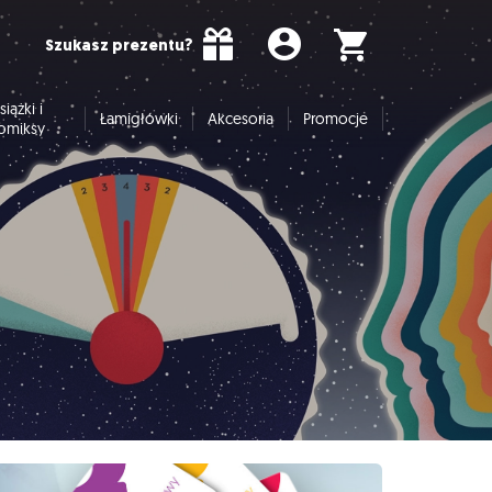
Szukasz prezentu?
siążki i
Łamigłówki
Akcesoria
Promocje
omiksy