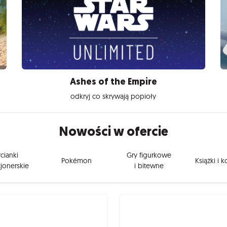
Ashes of the Empire
odkryj co skrywają popioły
Nowości w ofercie
cianki
Gry figurkowe
Pokémon
Książki i 
jonerskie
i bitewne