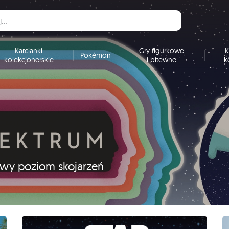
Karcianki
Gry figurkowe
K
Pokémon
kolekcjonerskie
i bitewne
k
nowy poziom skojarzeń