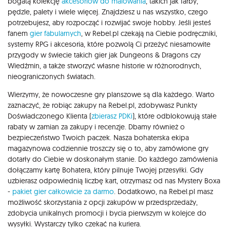
bogatą kolekcję
akcesoriów do malowania
, takich jak farby,
pędzle, palety i wiele więcej. Znajdziesz u nas wszystko, czego
potrzebujesz, aby rozpocząć i rozwijać swoje hobby. Jeśli jesteś
fanem
gier fabularnych
, w Rebel.pl czekają na Ciebie podręczniki,
systemy RPG i akcesoria, które pozwolą Ci przeżyć niesamowite
przygody w świecie takich gier jak Dungeons & Dragons czy
Wiedźmin, a także stworzyć własne historie w różnorodnych,
nieograniczonych światach.
Wierzymy, że nowoczesne gry planszowe są dla każdego. Warto
zaznaczyć, że robiąc zakupy na Rebel.pl, zdobywasz Punkty
Doświadczonego Klienta (
zbierasz PDKi
), które odblokowują stałe
rabaty w zamian za zakupy i recenzje. Dbamy również o
bezpieczeństwo Twoich paczek. Nasza bohaterska ekipa
magazynowa codziennie troszczy się o to, aby zamówione gry
dotarły do Ciebie w doskonałym stanie. Do każdego zamówienia
dołączamy kartę Bohatera, który pilnuje Twojej przesyłki. Gdy
uzbierasz odpowiednią liczbę kart, otrzymasz od nas Mystery Boxa
-
pakiet gier całkowicie za darmo
. Dodatkowo, na Rebel.pl masz
możliwość skorzystania z opcji zakupów w przedsprzedaży,
zdobycia unikalnych promocji i bycia pierwszym w kolejce do
wysyłki. Wystarczy tylko czekać na kuriera.