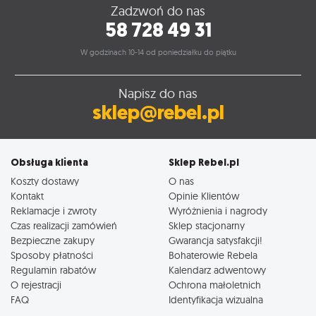
Zadzwoń do nas
58 728 49 31
W godzinach 10-14 od poniedziałku do piątku
Napisz do nas
sklep@rebel.pl
Obsługa klienta
Sklep Rebel.pl
Koszty dostawy
O nas
Kontakt
Opinie Klientów
Reklamacje i zwroty
Wyróżnienia i nagrody
Czas realizacji zamówień
Sklep stacjonarny
Bezpieczne zakupy
Gwarancja satysfakcji!
Sposoby płatności
Bohaterowie Rebela
Regulamin rabatów
Kalendarz adwentowy
O rejestracji
Ochrona małoletnich
FAQ
Identyfikacja wizualna