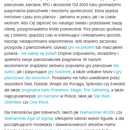
planszowe, karciane, RPG i akcesoria! Od 2003 roku gromadzimy
pasjonatów planszówek i tworzymy społeczność, która spędza
mnóstwo czasu przy planszy - zarówno w pracy, jak i w czasie
wolnym. Aby Cię zaprosić do naszego świata i przedstawić naszą
ofertę, przygotowaliśmy krótki przewodnik. Przy planszy spotkasz
się z bliskimi, spędzisz czas w interesujący i interaktywny sposób,
tworząc niezapomniane wspomnienia. Jeśli dopiero zaczynasz
przygodę z planszówkami, szukasz
gry na prezent
lub masz jakieś
pytania -
nie wahaj się pytać
! Chętnie odpowiemy, doradzimy i
spełnimy twoje planszówkowe pragnienia. W naszym
asortymencie znajdziesz zarówno popularne gry planszowe
dla
dzieci
, jak i pasjonujące
gry rodzinne
, a także unikalne tytuły i
gry
planszowe dla dorosłych
. Posiadamy nie tylko uwielbiane przez
wszystkich Dixit, Dobble, Wsiąść do Pociągu, Splendor czy Everdell,
ale także
oryginalne karty Pokemon,
Magic: The Gathering
, a także
najpopularniejsze
gry karciane
w Polsce, takie jak
Star Wars:
Unlimited
czy
One Piece
.
Dla miłośników gier bitewnych, takich jak
Warhammer 40,000
czy
Warhammer Age of Sigmar
, oferujemy szeroki wybór figurek, a dla
początkujących modelarzy i zaawansowanych artystów mamy