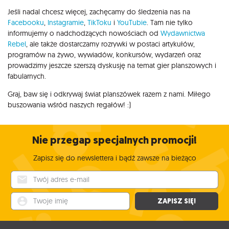
Jeśli nadal chcesz więcej, zachęcamy do śledzenia nas na
Facebooku
,
Instagramie
,
TikToku
i
YouTubie
. Tam nie tylko
informujemy o nadchodzących nowościach od
Wydawnictwa
Rebel
, ale także dostarczamy rozrywki w postaci artykułów,
programów na żywo, wywiadów, konkursów, wydarzeń oraz
prowadzimy jeszcze szerszą dyskusję na temat gier planszowych i
fabularnych.
Graj, baw się i odkrywaj świat planszówek razem z nami. Miłego
buszowania wśród naszych regałów! :)
Nie przegap specjalnych promocji!
Zapisz się do newslettera i bądź zawsze na bieżąco
Twój adres e-mail
Twoje imię
ZAPISZ SIĘ!