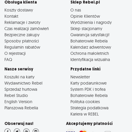
Obsługa klienta
Sklep Rebel.pl
Koszty dostawy
O nas
Kontakt
Opinie Klientów
Reklamacje i zwroty
Wyróżnienia i nagrody
Czas realizacji zamówień
Sklep stacjonarny
Bezpieczne zakupy
Gwarancja satysfakcji!
Sposoby płatności
Bohaterowie Rebela
Regulamin rabatów
Kalendarz adwentowy
O rejestracji
Ochrona małoletnich
FAQ
Identyfikacja wizualna
Nasze serwisy
Przydatne linki
Koszulki na karty
Newsletter
Wydawnictwo Rebel
Karty podarunkowe
Sprzedaż hurtowa
System PDK i trofea
Rebel Studio
Bohaterowie Rebela
English Version
Polityka cookies
Planszowa Rebelia
Strategia podatkowa
Kariera w REBEL
Obserwuj nas!
Akceptujemy płatności