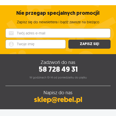
Nie przegap specjalnych promocji!
Zapisz się do newslettera i bądź zawsze na bieżąco
Twój adres e-mail
Twoje imię
ZAPISZ SIĘ!
Zadzwoń do nas
58 728 49 31
W godzinach 10-14 od poniedziałku do piątku
Napisz do nas
sklep@rebel.pl