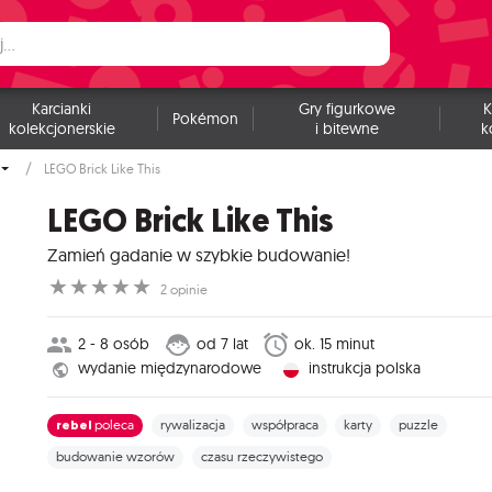
Karcianki
Gry figurkowe
K
Pokémon
kolekcjonerskie
i bitewne
k
LEGO Brick Like This
LEGO Brick Like This
Zamień gadanie w szybkie budowanie!
☆
☆
☆
☆
☆
2 opinie
2 - 8 osób
od 7 lat
ok. 15 minut
wydanie międzynarodowe
instrukcja polska
rebel
poleca
rywalizacja
współpraca
karty
puzzle
budowanie wzorów
czasu rzeczywistego