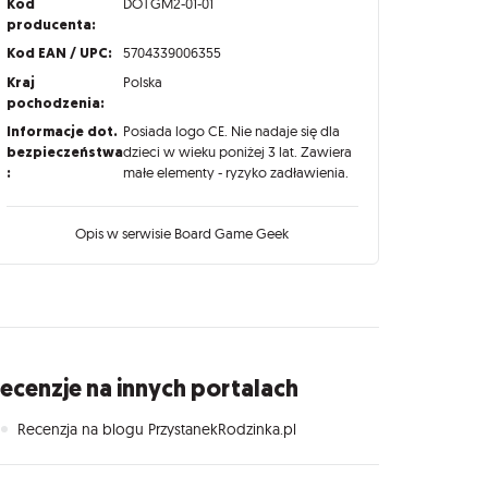
Kod
DOTGM2-01-01
producenta:
Kod EAN / UPC:
5704339006355
Kraj
Polska
pochodzenia:
Informacje dot.
Posiada logo CE. Nie nadaje się dla
bezpieczeństwa
dzieci w wieku poniżej 3 lat. Zawiera
:
małe elementy - ryzyko zadławienia.
Opis w serwisie Board Game Geek
ecenzje na innych portalach
Recenzja na blogu PrzystanekRodzinka.pl