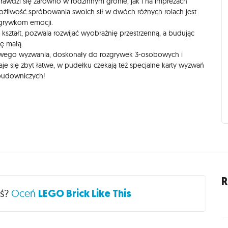
prawdzi się zarówno w rodzinnym gronie, jak i na imprezach
ożliwość spróbowania swoich sił w dwóch różnych rolach jest
zgrywkom emocji.
kształt, pozwala rozwijać wyobraźnię przestrzenną, a budując
ę małą.
nutowego wyzwania, doskonały do rozgrywek 3-osobowych i
je się zbyt łatwe, w pudełku czekają też specjalne karty wyzwań
 budowniczych!
R
eś?
Oceń
LEGO Brick Like This