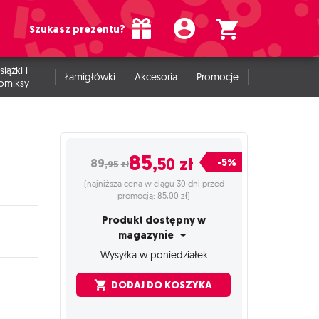
Szukasz prezentu?
siążki i
Łamigłówki
Akcesoria
Promocje
omiksy
85
,50
zł
-5%
89
,95
zł
(najniższa cena w ciągu 30 dni przed
promocją: 85,00 zł)
Produkt dostępny w
magazynie
Wysyłka w poniedziałek
DODAJ DO KOSZYKA