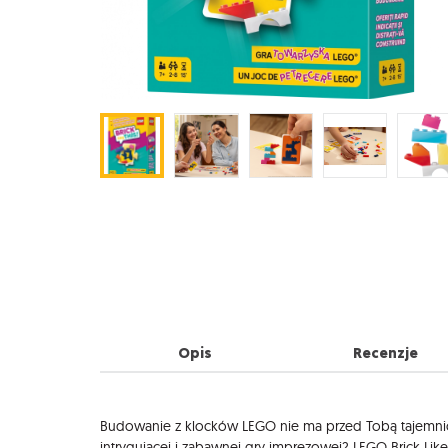
Opis
Recenzje
Opis
Budowanie z klocków LEGO nie ma przed Tobą tajemnic
intrygującej i zabawnej gry imprezowej? LEGO Brick Like