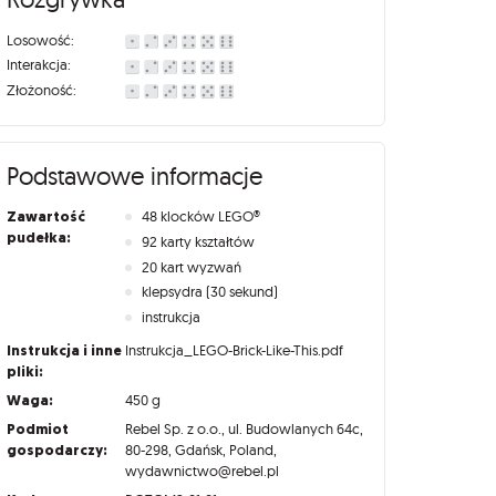
Losowość:
Interakcja:
Złożoność:
Podstawowe informacje
Zawartość
48 klocków LEGO®️
pudełka:
92 karty kształtów
20 kart wyzwań
klepsydra (30 sekund)
instrukcja
Instrukcja i inne
Instrukcja_LEGO-Brick-Like-This.pdf
pliki:
Waga:
450 g
Podmiot
Rebel Sp. z o.o., ul. Budowlanych 64c,
gospodarczy:
80-298, Gdańsk, Poland,
wydawnictwo@rebel.pl