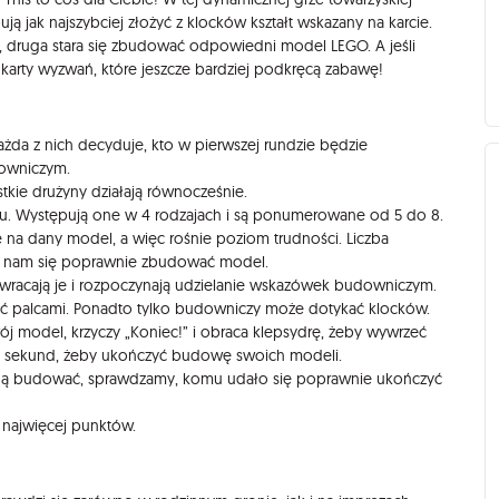
ją jak najszybciej złożyć z klocków kształt wskazany na karcie.
, druga stara się zbudować odpowiedni model LEGO. A jeśli
ne karty wyzwań, które jeszcze bardziej podkręcą zabawę!
żda z nich decyduje, kto w pierwszej rundzie będzie
downiczym.
stkie drużyny działają równocześnie.
łtu. Występują one w 4 rodzajach i są ponumerowane od 5 do 8.
ę na dany model, a więc rośnie poziom trudności. Liczba
da nam się poprawnie zbudować model.
odwracają je i rozpoczynają udzielanie wskazówek budowniczym.
ć palcami. Ponadto tylko budowniczy może dotykać klocków.
ój model, krzyczy „Koniec!” i obraca klepsydrę, żeby wywrzeć
30 sekund, żeby ukończyć budowę swoich modeli.
staną budować, sprawdzamy, komu udało się poprawnie ukończyć
 najwięcej punktów.