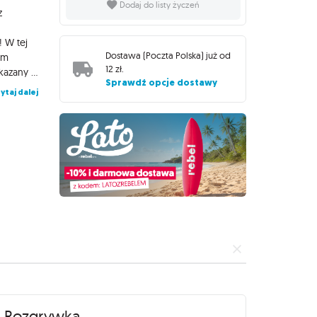
Dodaj do listy życzeń
z
! W tej
Dostawa (
Poczta Polska
) już od
ym
12 zł
.
samym czasie próbują jak najszybciej złożyć z klocków kształt wskazany na karcie. Podczas gdy jedna osoba opisuje, co widzi przed sobą, druga stara się zbudować odpowiedni model LEGO. A jeśli takie zadanie jest za proste, czekają na Ciebie specjalne karty wyzwań, które jeszcze bardziej podkręcą zabawę! Na czym to polega? Uczestnicy dzielą się na dwuosobowe drużyny. Każda z nich decyduje, kto w pierwszej rundzie będzie instruktorem (osobą opisującą model), a kto budowniczym. Gra toczy się przez 6 rund, podczas których wszystkie drużyny działają równocześnie. Każda runda zaczyna się od wybrania karty kształtu. Występują one w 4 rodzajach i są ponumerowane od 5 do 8. Im wyższa wartość, tym więcej klocków składa się na dany model, a więc rośnie poziom trudności. Liczba wskazuje też, ile punktów zdobędziemy, jeśli uda nam się poprawnie zbudować model. Gdy wszyscy mają już swoje karty, instruktorzy odwracają je i rozpoczynają udzielanie wskazówek budowniczym. Gracze mogą rozmawiać, ale nie mogą wskazywać palcami. Ponadto tylko budowniczy może dotykać klocków. Gracz, który uważa, że jego drużyna skończyła swój model, krzyczy „Koniec!” i obraca klepsydrę, żeby wywrzeć presję na pozostałych drużynach. Rywale mają 30 sekund, żeby ukończyć budowę swoich modeli. Gdy skończy się czas i wszystkie drużyny przestaną budować, sprawdzamy, komu udało się poprawnie ukończyć model. Te pary zatrzymują swoje karty kształtów. Zwycięży drużyna, która po 6 rundach zgromadzi najwięcej punktów. Dlaczego pokochasz tę grę? To dynamiczna i angażująca gra, która świetnie sprawdzi się zarówno w rodzinnym gronie, jak i na imprezach dorosłych. Zasady są łatwe do wytłumaczenia, możliwość spróbowania swoich sił w dwóch różnych rolach jest ciekawym wyzwaniem, a presja czasu dodaje rozgrywkom emocji. Rozpoznawanie, z jakich klocków składa się dany kształt, pozwala rozwijać wyobraźnię przestrzenną, a budując modele najmłodsi gracze mogą ćwiczyć motorykę małą. Instrukcja opisuje też specjalny wariant 10-minutowego wyzwania, doskonały do rozgrywek 3-osobowych i zabawy z dziećmi. A jeśli zwykłe budowanie wydaje się zbyt łatwe, w pudełku czekają też specjalne karty wyzwań z kreatywnymi ograniczeniami dla instruktorów i budowniczych!
Sprawdź opcje dostawy
ytaj dalej
Rozgrywka