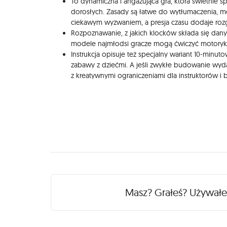
To dynamiczna i angażująca gra, która świetnie s
dorosłych. Zasady są łatwe do wytłumaczenia, m
ciekawym wyzwaniem, a presja czasu dodaje ro
Rozpoznawanie, z jakich klocków składa się dany 
modele najmłodsi gracze mogą ćwiczyć motoryk
Instrukcja opisuje też specjalny wariant 10-mi
zabawy z dziećmi. A jeśli zwykłe budowanie wyda
z kreatywnymi ograniczeniami dla instruktorów i
Recenzje
Masz? Grałeś? Używał