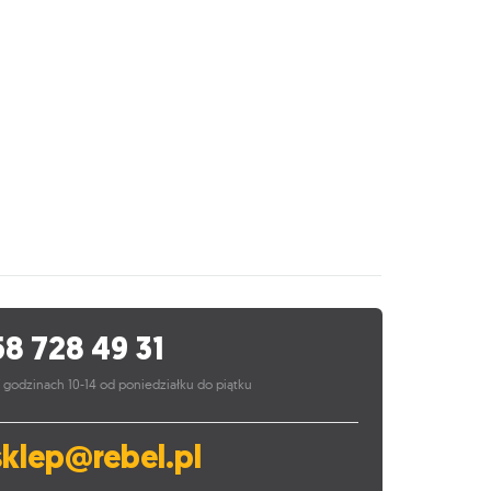
58 728 49 31
 godzinach 10-14 od poniedziałku do piątku
sklep@rebel.pl