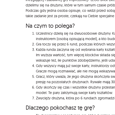
dzielimy się na drużyny, które w tym samym czasie próbu
Podczas gdy jedna osoba opisuje, co widzi przed sobą
takie zadanie jest za proste, czekają na Ciebie specjal
Na czym to polega?
Uczestnicy dzielą się na dwuosobowe drużyny. Ka
instruktorem (osobą opisującą model), a kto bu
Gra toczy się przez 6 rund, podczas których wszy
Każda runda zaczyna się od wybrania karty kszta
Im wyższa wartość, tym więcej klocków składa si
wskazuje też, ile punktów zdobędziemy, jeśli u
Gdy wszyscy mają już swoje karty, instruktorzy 
Gracze mogą rozmawiać, ale nie mogą wskazywa
Gracz, który uważa, że jego drużyna skończyła sw
presję na pozostałych drużynach. Rywale mają 
Gdy skończy się czas i wszystkie drużyny prze
model. Te pary zatrzymują swoje karty kształtów.
Zwycięży drużyna, która po 6 rundach zgromadzi
Dlaczego pokochasz tę grę?