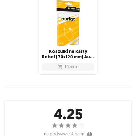
Koszulki na karty
Rebel (70x120 mm) Auriga Light, 100 sztuk
14
,95
zł
Recenzje
4.25
na podstawie
4 ocen