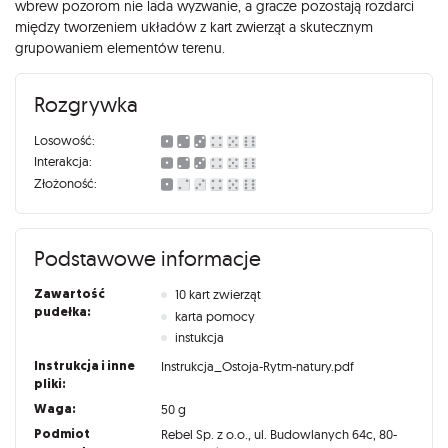
wbrew pozorom nie lada wyzwanie, a gracze pozostają rozdarci
między tworzeniem układów z kart zwierząt a skutecznym
grupowaniem elementów terenu.
Rozgrywka
Losowość:
Interakcja:
Złożoność:
Podstawowe informacje
Zawartość
10 kart zwierząt
pudełka:
karta pomocy
instukcja
Instrukcja i inne
Instrukcja_Ostoja-Rytm-natury.pdf
pliki:
Waga:
50 g
Podmiot
Rebel Sp. z o.o., ul. Budowlanych 64c, 80-