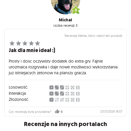
Michał
Liczba recenzji: 3
Recenzja klienta, który nabył ten produkt
Jak dla mnie ideał :)
Prosty i dosc oczywisty dodatek do extra gry. Fajnie
urozmaica rozgrywka i daje nowe mozliwosci wykorzystania
juz istniejacych zetonow na planszy gracza.
Losowość:
Interakcja:
Złożoność:
23.07.2026 16:07
Czy recenzja była przydatna?
0
Recenzje na innych portalach