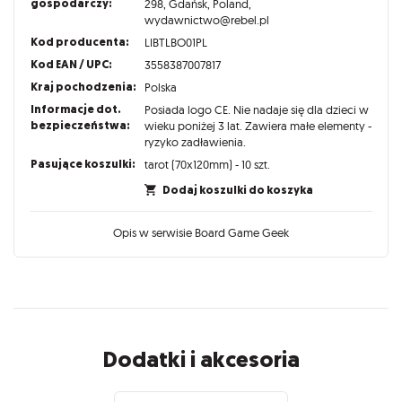
gospodarczy:
298, Gdańsk, Poland,
wydawnictwo@rebel.pl
Kod producenta:
LIBTLBO01PL
Kod EAN / UPC:
3558387007817
Kraj pochodzenia:
Polska
Informacje dot.
Posiada logo CE. Nie nadaje się dla dzieci w
bezpieczeństwa:
wieku poniżej 3 lat. Zawiera małe elementy -
ryzyko zadławienia.
Pasujące koszulki:
tarot (70x120mm) - 10 szt.
Dodaj koszulki do koszyka
Opis w serwisie Board Game Geek
Dodatki i akcesoria