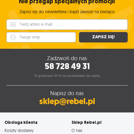
Nie przegap specjalnych promocji!
Zapisz się do newslettera i bądź zawsze na bieżąco
Twój adres e-mail
Twoje imię
ZAPISZ SIĘ!
Zadzwoń do nas
58 728 49 31
W godzinach 10-14 od poniedziałku do piątku
Napisz do nas
sklep@rebel.pl
Obsługa klienta
Sklep Rebel.pl
Koszty dostawy
O nas