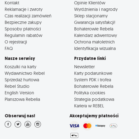
Kontakt
Opinie Klientów
Reklamacje i zwroty
Wyróżnienia i nagrody
Czas realizacji zamówień
Sklep stacjonarny
Bezpieczne zakupy
Gwarancja satysfakcji!
Sposoby płatności
Bohaterowie Rebela
Regulamin rabatów
Kalendarz adwentowy
O rejestracji
Ochrona małoletnich
FAQ
Identyfikacja wizualna
Nasze serwisy
Przydatne linki
Koszulki na karty
Newsletter
Wydawnictwo Rebel
Karty podarunkowe
Sprzedaż hurtowa
System PDK i trofea
Rebel Studio
Bohaterowie Rebela
English Version
Polityka cookies
Planszowa Rebelia
Strategia podatkowa
Kariera w REBEL
Obserwuj nas!
Akceptujemy płatności