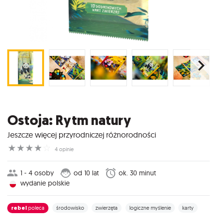
Ostoja: Rytm natury
Jeszcze więcej przyrodniczej różnorodności
☆
☆
☆
☆
☆
4 opinie
1 - 4 osoby
od 10 lat
ok. 30 minut
wydanie polskie
rebel
poleca
środowisko
zwierzęta
logiczne myślenie
karty