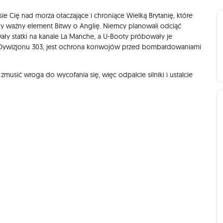
esie Cię nad morza otaczające i chroniące Wielką Brytanię, które
owiły ważny element Bitwy o Anglię. Niemcy planowali odciąć
ały statki na kanale La Manche, a U-Booty próbowały je
w Dywizjonu 303, jest ochrona konwojów przed bombardowaniami
musić wroga do wycofania się, więc odpalcie silniki i ustalcie