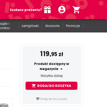
Szukasz prezentu?
siążki i
Łamigłówki
Akcesoria
Promocje
omiksy
119
,95
zł
Produkt dostępny w
magazynie
Wysyłka dzisiaj
DODAJ DO KOSZYKA
Dodaj do listy życzeń