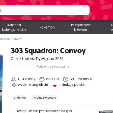
Karcianki
Gry figurkowe
K
Pokémon
kolekcjonerskie
i bitewne
k
quadron: Convoy
303 Squadron: Convoy
Znasz historię Dywizjonu 303?
☆
☆
☆
☆
☆
Podziel się swoją opinią
1 - 4 osoby
od 10 lat
60 - 120 minut
wydanie angielskie
instrukcja polska
lotnictwo
II wojna światowa
Uwaga! To nie jest samodzielna gra!