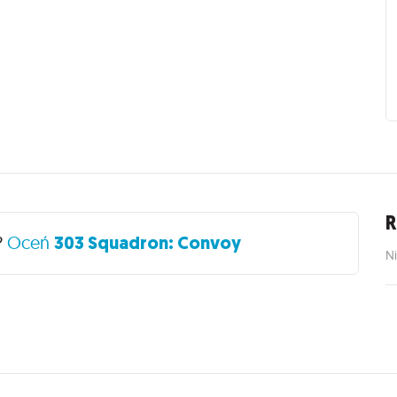
R
?
Oceń
303 Squadron: Convoy
Ni