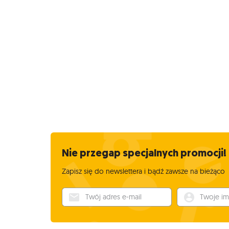
Nie przegap specjalnych promocji!
Zapisz się do newslettera i bądź zawsze na bieżąco
Twój adres e-mail
Twoje imię