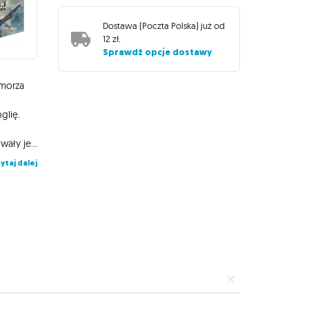
Dostawa (
Poczta Polska
) już od
12 zł
.
Sprawdź opcje dostawy
 morza
glię.
samoloty atakowały statki na kanale La Manche, a U-Booty próbowały je przechwycić i zatopić. Waszym zadaniem, jako pilotów Dywizjonu 303, jest ochrona konwojów przed bombardowaniami Bf 110 i atakami śmiercionośnych U-Bootów. Macie jednak niewiele czasu, aby dotrzeć do konwoju i zmusić wroga do wycofania się, więc odpalcie silniki i ustalcie plan, musicie uderzyć pierwsi i mocno!
ytaj dalej