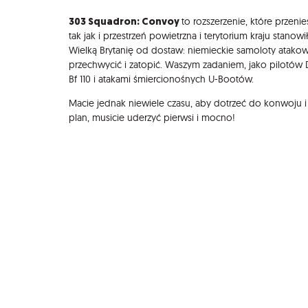
Opis
303 Squadron: Convoy
to rozszerzenie, które przeni
tak jak i przestrzeń powietrzna i terytorium kraju stan
Wielką Brytanię od dostaw: niemieckie samoloty atakow
przechwycić i zatopić. Waszym zadaniem, jako pilotó
Bf 110 i atakami śmiercionośnych U-Bootów.
Macie jednak niewiele czasu, aby dotrzeć do konwoju i z
plan, musicie uderzyć pierwsi i mocno!