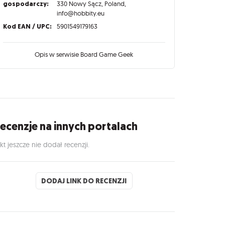
gospodarczy:
330 Nowy Sącz, Poland,
info@hobbity.eu
Kod EAN / UPC:
5901549179163
Opis w serwisie Board Game Geek
ecenzje na innych portalach
kt jeszcze nie dodał recenzji.
DODAJ LINK DO RECENZJI