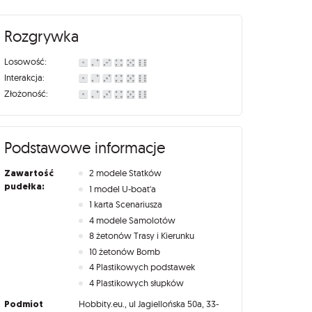
Rozgrywka
Losowość:
Interakcja:
Złożoność:
Podstawowe informacje
Zawartość
2 modele Statków
pudełka:
1 model U-boat'a
1 karta Scenariusza
4 modele Samolotów
8 żetonów Trasy i Kierunku
10 żetonów Bomb
4 Plastikowych podstawek
4 Plastikowych słupków
Podmiot
Hobbity.eu., ul Jagiellońska 50a, 33-