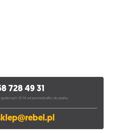
58 728 49 31
 godzinach 10-14 od poniedziałku do piątku
sklep@rebel.pl