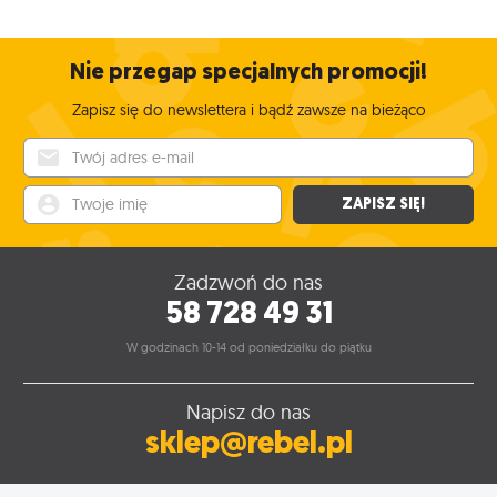
Nie przegap specjalnych promocji!
Zapisz się do newslettera i bądź zawsze na bieżąco
Twój adres e-mail
Twoje imię
ZAPISZ SIĘ!
Zadzwoń do nas
58 728 49 31
W godzinach 10-14 od poniedziałku do piątku
Napisz do nas
sklep@rebel.pl