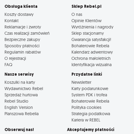
Obsługa klienta
Sklep Rebel.pl
Koszty dostawy
O nas
Kontakt
Opinie Klientów
Reklamacje i zwroty
Wyróżnienia i nagrody
Czas realizacji zamówień
Sklep stacjonarny
Bezpieczne zakupy
Gwarancja satysfakcji!
Sposoby płatności
Bohaterowie Rebela
Regulamin rabatów
Kalendarz adwentowy
O rejestracji
Ochrona małoletnich
FAQ
Identyfikacja wizualna
Nasze serwisy
Przydatne linki
Koszulki na karty
Newsletter
Wydawnictwo Rebel
Karty podarunkowe
Sprzedaż hurtowa
System PDK i trofea
Rebel Studio
Bohaterowie Rebela
English Version
Polityka cookies
Planszowa Rebelia
Strategia podatkowa
Kariera w REBEL
Obserwuj nas!
Akceptujemy płatności