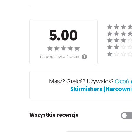
Recenzje
5.00
na podstawie
4 ocen
Masz? Grałeś? Używałeś?
Oceń
Skirmishers (Harcow
Wszystkie recenzje