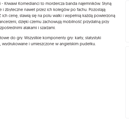
i - Krwawi Komedianci to mordercza banda najemników. Słyną
 i zbyteczne nawet przez ich kolegów po fachu. Pozostają
acić ich cenę, stawią się na polu walki i wypełnią każdą powierzoną
ancerzeni, dzięki czemu zachowują mobilność przydatną przy
zpośrednimi atakami i szarżami.
owe do gry. Wszystkie komponenty gry: karty, statystyki
e, wydrukowane i umieszczone w angielskim pudełku.