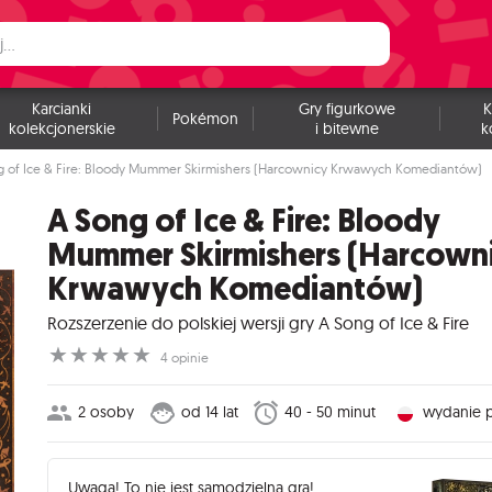
Karcianki
Gry figurkowe
K
Pokémon
kolekcjonerskie
i bitewne
k
g of Ice & Fire: Bloody Mummer Skirmishers (Harcownicy Krwawych Komediantów)
A Song of Ice & Fire: Bloody
Mummer Skirmishers (Harcown
Krwawych Komediantów)
Rozszerzenie do polskiej wersji gry A Song of Ice & Fire
☆
☆
☆
☆
☆
4 opinie
2 osoby
od 14 lat
40 - 50 minut
wydanie p
Uwaga! To nie jest samodzielna gra!