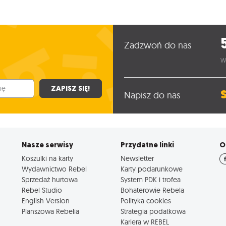
Zadzwoń do nas
W
ZAPISZ SIĘ!
Napisz do nas
Nasze serwisy
Przydatne linki
O
Koszulki na karty
Newsletter
Wydawnictwo Rebel
Karty podarunkowe
Sprzedaż hurtowa
System PDK i trofea
Rebel Studio
Bohaterowie Rebela
English Version
Polityka cookies
Planszowa Rebelia
Strategia podatkowa
Kariera w REBEL