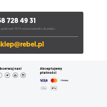
58 728 49 31
 godzinach 10-14 od poniedziałku do piątku
sklep@rebel.pl
bserwuj nas!
Akceptujemy
płatności