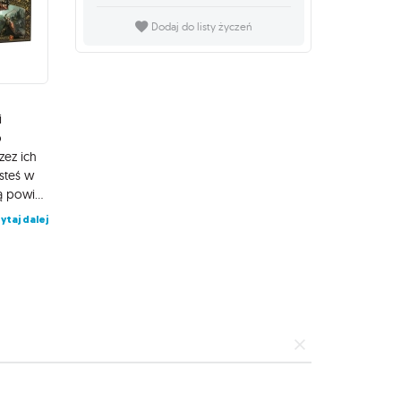
Dodaj do listy życzeń
i
o
zez ich
esteś w
stanie zapłacić ich cenę, stawią się na polu walki i wypełnią każdą powierzoną im misję. Harcownicy są lekko uzbrojeni i podobnie opancerzeni, dzięki czemu zachowują mobilność przydatną przy oskrzydlaniu wroga. Należy ich jednak chronić przed bezpośrednimi atakami i szarżami. UWAGA! Modele z tego zestawu są już złożone i gotowe do gry. Wszystkie komponenty gry: karty, statystyki oddziałów oraz księga zasad zostały przetłumaczone, wydrukowane i umieszczone w angielskim pudełku.
ytaj dalej