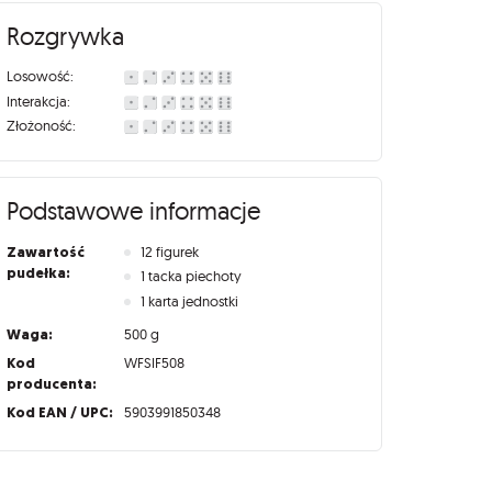
Rozgrywka
Losowość:
Interakcja:
Złożoność:
Podstawowe informacje
Zawartość
12 figurek
pudełka:
1 tacka piechoty
1 karta jednostki
Waga:
500 g
Kod
WFSIF508
producenta:
Kod EAN / UPC:
5903991850348