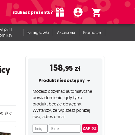
Szukasz prezentu?
siążki i
Łamigłówki
Akcesoria
Promocje
omiksy
158
,95
zł
icy
Produkt niedostępny
Możesz otrzymać automatyczne
powiadomienie, gdy tylko
produkt będzie dostępny.
Wystarczy, że wpiszesz poniżej
olskie
swój adres e-mail.
Imię
E-mail
ZAPISZ