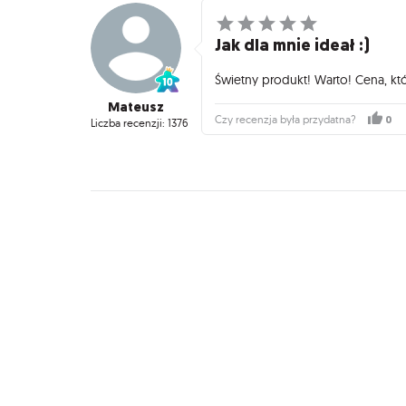
Jak dla mnie ideał :)
Świetny produkt! Warto! Cena, kt
Mateusz
0
Czy recenzja była przydatna?
Liczba recenzji: 1376