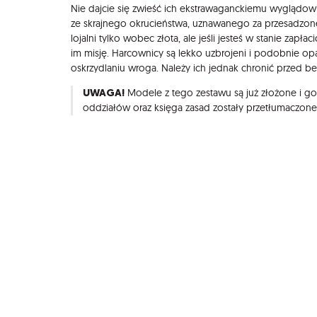
Opis
Nie dajcie się zwieść ich ekstrawaganckiemu wyglądow
ze skrajnego okrucieństwa, uznawanego za przesadzone
lojalni tylko wobec złota, ale jeśli jesteś w stanie zapł
im misję. Harcownicy są lekko uzbrojeni i podobnie op
oskrzydlaniu wroga. Należy ich jednak chronić przed be
UWAGA!
Modele z tego zestawu są już złożone i got
oddziałów oraz księga zasad zostały przetłumaczon