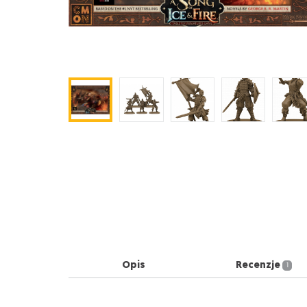
Opis
Recenzje
1