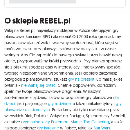
O sklepie REBEL.pl
Witaj na Rebel.pl, największym sklepie w Polsce oferującym gry
planszowe, karciane, RPG i akcesoria! Od 2003 roku gromadzimy
pasjonatów planszówek i tworzymy społeczność, która spędza
mnóstwo czasu przy planszy - zarówno w pracy, jak i w czasie
wolnym. Aby Cię zaprosić do naszego świata i przedstawić naszą
ofertę, przygotowaliśmy krótki przewodnik. Przy planszy spotkasz
się z bliskimi, spędzisz czas w interesujący i interaktywny sposób,
tworząc niezapomniane wspomnienia. Jeśli dopiero zaczynasz
przygodę z planszówkami, szukasz
gry na prezent
lub masz jakieś
pytania -
nie wahaj się pytać
! Chętnie odpowiemy, doradzimy i
spełnimy twoje planszówkowe pragnienia. W naszym
asortymencie znajdziesz zarówno popularne gry planszowe
dla
dzieci
, jak i pasjonujące
gry rodzinne
, a także unikalne tytuły i
gry
planszowe dla dorosłych
. Posiadamy nie tylko uwielbiane przez
wszystkich Dixit, Dobble, Wsiąść do Pociągu, Splendor czy Everdell,
ale także
oryginalne karty Pokemon,
Magic: The Gathering
, a także
najpopularniejsze
gry karciane
w Polsce, takie jak
Star Wars: