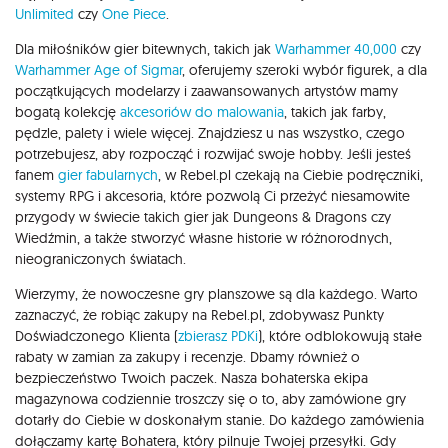
Unlimited
czy
One Piece
.
Dla miłośników gier bitewnych, takich jak
Warhammer 40,000
czy
Warhammer Age of Sigmar
, oferujemy szeroki wybór figurek, a dla
początkujących modelarzy i zaawansowanych artystów mamy
bogatą kolekcję
akcesoriów do malowania
, takich jak farby,
pędzle, palety i wiele więcej. Znajdziesz u nas wszystko, czego
potrzebujesz, aby rozpocząć i rozwijać swoje hobby. Jeśli jesteś
fanem
gier fabularnych
, w Rebel.pl czekają na Ciebie podręczniki,
systemy RPG i akcesoria, które pozwolą Ci przeżyć niesamowite
przygody w świecie takich gier jak Dungeons & Dragons czy
Wiedźmin, a także stworzyć własne historie w różnorodnych,
nieograniczonych światach.
Wierzymy, że nowoczesne gry planszowe są dla każdego. Warto
zaznaczyć, że robiąc zakupy na Rebel.pl, zdobywasz Punkty
Doświadczonego Klienta (
zbierasz PDKi
), które odblokowują stałe
rabaty w zamian za zakupy i recenzje. Dbamy również o
bezpieczeństwo Twoich paczek. Nasza bohaterska ekipa
magazynowa codziennie troszczy się o to, aby zamówione gry
dotarły do Ciebie w doskonałym stanie. Do każdego zamówienia
dołączamy kartę Bohatera, który pilnuje Twojej przesyłki. Gdy