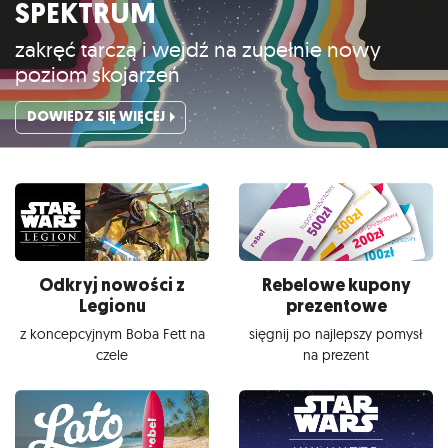
SPEKTRUM
zakręć tarczą i wejdź na zupełnie nowy
poziom skojarzeń
DOWIEDZ SIĘ WIĘCEJ
Odkryj nowości z
Rebelowe kupony
Legionu
prezentowe
z koncepcyjnym Boba Fett na
sięgnij po najlepszy pomysł
czele
na prezent