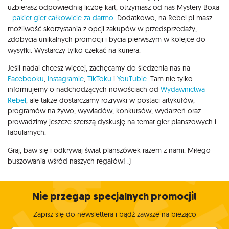
uzbierasz odpowiednią liczbę kart, otrzymasz od nas Mystery Boxa
-
pakiet gier całkowicie za darmo
. Dodatkowo, na Rebel.pl masz
możliwość skorzystania z opcji zakupów w przedsprzedaży,
zdobycia unikalnych promocji i bycia pierwszym w kolejce do
wysyłki. Wystarczy tylko czekać na kuriera.
Jeśli nadal chcesz więcej, zachęcamy do śledzenia nas na
Facebooku
,
Instagramie
,
TikToku
i
YouTubie
. Tam nie tylko
informujemy o nadchodzących nowościach od
Wydawnictwa
Rebel
, ale także dostarczamy rozrywki w postaci artykułów,
programów na żywo, wywiadów, konkursów, wydarzeń oraz
prowadzimy jeszcze szerszą dyskusję na temat gier planszowych i
fabularnych.
Graj, baw się i odkrywaj świat planszówek razem z nami. Miłego
buszowania wśród naszych regałów! :)
Nie przegap specjalnych promocji!
Zapisz się do newslettera i bądź zawsze na bieżąco