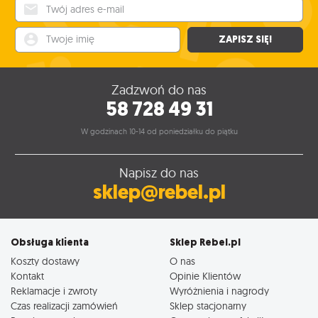
Twój adres e-mail
Twoje imię
ZAPISZ SIĘ!
Zadzwoń do nas
58 728 49 31
W godzinach 10-14 od poniedziałku do piątku
Napisz do nas
sklep@rebel.pl
Obsługa klienta
Sklep Rebel.pl
Koszty dostawy
O nas
Kontakt
Opinie Klientów
Reklamacje i zwroty
Wyróżnienia i nagrody
Czas realizacji zamówień
Sklep stacjonarny