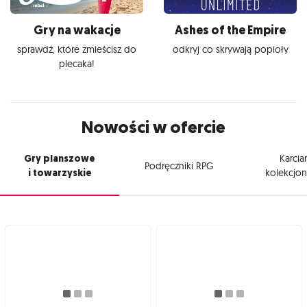
Gry na wakacje
Ashes of the Empire
sprawdź, które zmieścisz do
odkryj co skrywają popioły
plecaka!
Nowości w ofercie
Gry planszowe
Karcia
Podręczniki RPG
i towarzyskie
kolekcjon