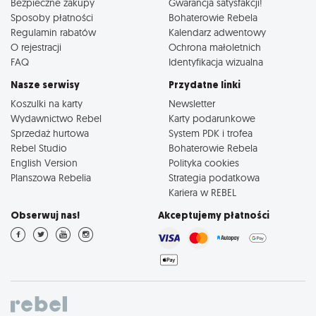
Bezpieczne zakupy
Gwarancja satysfakcji!
Sposoby płatności
Bohaterowie Rebela
Regulamin rabatów
Kalendarz adwentowy
O rejestracji
Ochrona małoletnich
FAQ
Identyfikacja wizualna
Nasze serwisy
Przydatne linki
Koszulki na karty
Newsletter
Wydawnictwo Rebel
Karty podarunkowe
Sprzedaż hurtowa
System PDK i trofea
Rebel Studio
Bohaterowie Rebela
English Version
Polityka cookies
Planszowa Rebelia
Strategia podatkowa
Kariera w REBEL
Obserwuj nas!
Akceptujemy płatności