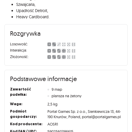
Szwajcaria,
Upadłość Detroit,
Heavy Cardboard.
Rozgrywka
Losowość:
Interakcja:
Złożoność:
Podstawowe informacje
Zawartość
9 map
pudełka:
plansza na żetony
Waga:
2,5 kg
Podmiot
Portal Games Sp. z o.o., Sienkiewicza 13, 44-
gospodarczy:
190 Knurów, Poland, portal@portalgames.pl
Kod producenta:
AOSR1
Kod EAN / UPC:
5902560386615