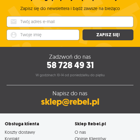
Zapisz się do newslettera i bądź zawsze na bieżąco
Twój adres e-mail
Twoje imię
ZAPISZ SIĘ!
Zadzwoń do nas
58 728 49 31
W godzinach 10-14 od poniedziałku do piątku
Napisz do nas
sklep@rebel.pl
Obsługa klienta
Sklep Rebel.pl
Koszty dostawy
O nas
Kontakt
Opinie Klientów