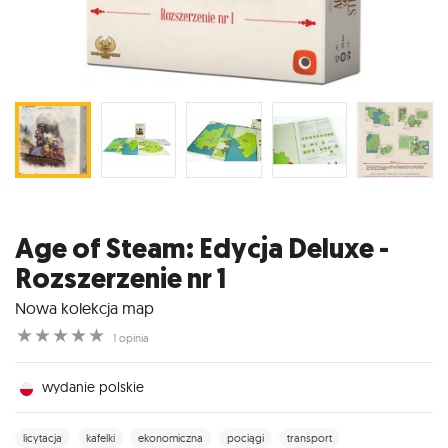
Age of Steam: Edycja Deluxe -
Rozszerzenie nr 1
Nowa kolekcja map
☆
☆
☆
☆
☆
1 opinia
wydanie polskie
licytacja
kafelki
ekonomiczna
pociągi
transport