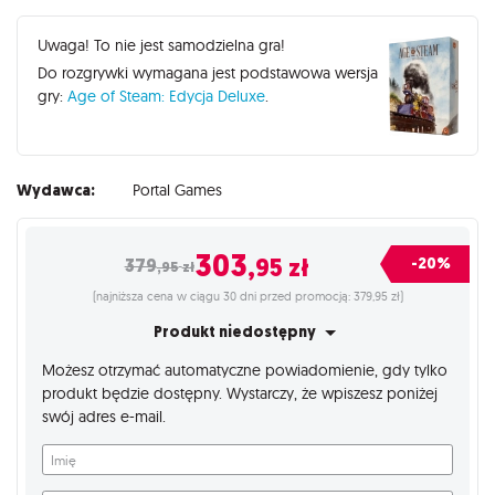
Uwaga! To nie jest samodzielna gra!
Do rozgrywki wymagana jest podstawowa wersja
gry:
Age of Steam: Edycja Deluxe
.
Wydawca:
Portal Games
303
,95
zł
-20%
379
,95
zł
(najniższa cena w ciągu 30 dni przed promocją: 379,95 zł)
Produkt niedostępny
Możesz otrzymać automatyczne powiadomienie, gdy tylko
produkt będzie dostępny. Wystarczy, że wpiszesz poniżej
swój adres e-mail.
Imię