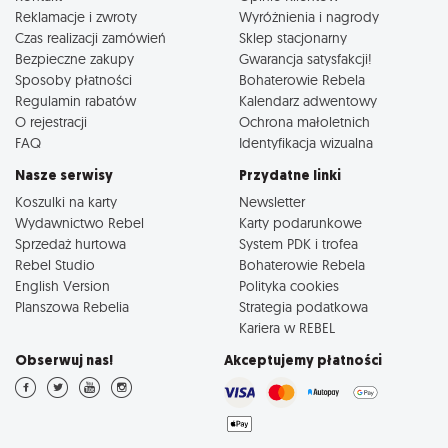
Reklamacje i zwroty
Wyróżnienia i nagrody
Czas realizacji zamówień
Sklep stacjonarny
Bezpieczne zakupy
Gwarancja satysfakcji!
Sposoby płatności
Bohaterowie Rebela
Regulamin rabatów
Kalendarz adwentowy
O rejestracji
Ochrona małoletnich
FAQ
Identyfikacja wizualna
Nasze serwisy
Przydatne linki
Koszulki na karty
Newsletter
Wydawnictwo Rebel
Karty podarunkowe
Sprzedaż hurtowa
System PDK i trofea
Rebel Studio
Bohaterowie Rebela
English Version
Polityka cookies
Planszowa Rebelia
Strategia podatkowa
Kariera w REBEL
Obserwuj nas!
Akceptujemy płatności