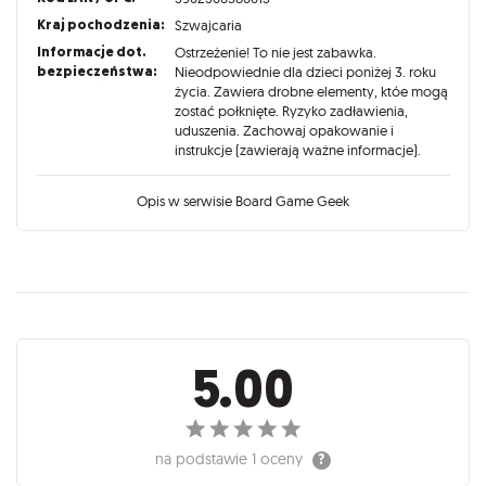
Kraj pochodzenia:
Szwajcaria
Informacje dot.
Ostrzeżenie! To nie jest zabawka.
bezpieczeństwa:
Nieodpowiednie dla dzieci poniżej 3. roku
życia. Zawiera drobne elementy, któe mogą
zostać połknięte. Ryzyko zadławienia,
uduszenia. Zachowaj opakowanie i
instrukcje (zawierają ważne informacje).
Opis w serwisie Board Game Geek
Recenzje
5.00
na podstawie
1 oceny