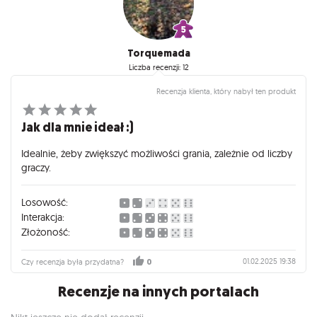
Torquemada
Liczba recenzji: 12
Recenzja klienta, który nabył ten produkt
Jak dla mnie ideał :)
Idealnie, żeby zwiększyć możliwości grania, zależnie od liczby
graczy.
Losowość:
Interakcja:
Złożoność:
01.02.2025 19:38
Czy recenzja była przydatna?
0
Recenzje na innych portalach