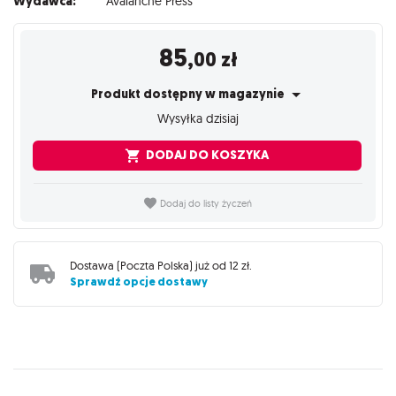
Wydawca:
Avalanche Press
85
,00
zł
Produkt dostępny w magazynie
Wysyłka dzisiaj
DODAJ DO KOSZYKA
Dodaj do listy życzeń
Dostawa (
Poczta Polska
) już od
12 zł
.
Sprawdź opcje dostawy