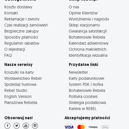
Koszty dostawy
O nas
Kontakt
Opinie Klientów
Reklamacje i zwroty
Wyróżnienia i nagrody
Czas realizacji zamówień
Sklep stacjonarny
Bezpieczne zakupy
Gwarancja satysfakcji!
Sposoby płatności
Bohaterowie Rebela
Regulamin rabatów
Kalendarz adwentowy
O rejestracji
Ochrona małoletnich
FAQ
Identyfikacja wizualna
Nasze serwisy
Przydatne linki
Koszulki na karty
Newsletter
Wydawnictwo Rebel
Karty podarunkowe
Sprzedaż hurtowa
System PDK i trofea
Rebel Studio
Bohaterowie Rebela
English Version
Polityka cookies
Planszowa Rebelia
Strategia podatkowa
Kariera w REBEL
Obserwuj nas!
Akceptujemy płatności