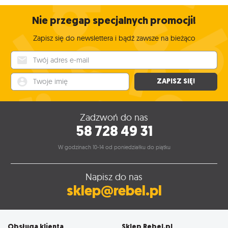
Nie przegap specjalnych promocji!
Zapisz się do newslettera i bądź zawsze na bieżąco
Twój adres e-mail
Twoje imię
ZAPISZ SIĘ!
Zadzwoń do nas
58 728 49 31
W godzinach 10-14 od poniedziałku do piątku
Napisz do nas
sklep@rebel.pl
Obsługa klienta
Sklep Rebel.pl