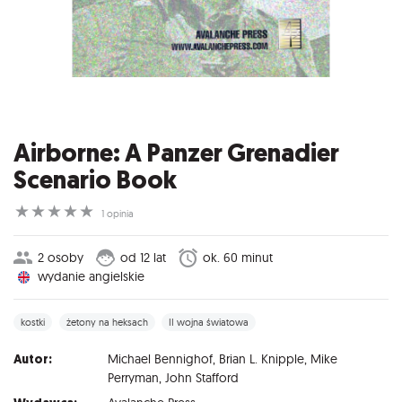
Airborne: A Panzer Grenadier
Scenario Book
☆
☆
☆
☆
☆
1 opinia
2 osoby
od 12 lat
ok. 60 minut
wydanie angielskie
kostki
żetony na heksach
II wojna światowa
Autor:
Michael Bennighof
,
Brian L. Knipple
,
Mike
Perryman
,
John Stafford