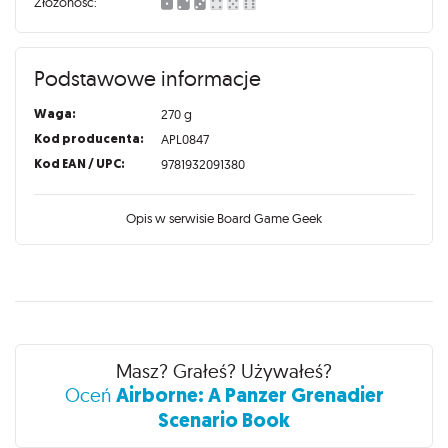
Złożoność:
Podstawowe informacje
Waga:
270 g
Kod producenta:
APL0847
Kod EAN / UPC:
9781932091380
Opis w serwisie Board Game Geek
Recenzje
Masz? Grałeś? Używałeś?
Airborne: A Panzer Grenadier
Oceń
Scenario Book