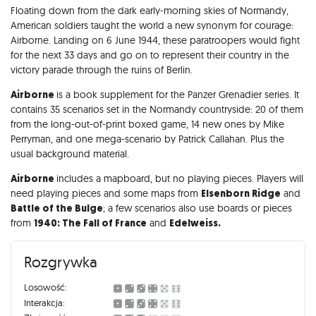
Opis
Floating down from the dark early-morning skies of Normandy,
American soldiers taught the world a new synonym for courage:
Airborne. Landing on 6 June 1944, these paratroopers would fight
for the next 33 days and go on to represent their country in the
victory parade through the ruins of Berlin.
Airborne
is a book supplement for the Panzer Grenadier series. It
contains 35 scenarios set in the Normandy countryside: 20 of them
from the long-out-of-print boxed game, 14 new ones by Mike
Perryman, and one mega-scenario by Patrick Callahan. Plus the
usual background material.
Airborne
includes a mapboard, but no playing pieces. Players will
need playing pieces and some maps from
Elsenborn Ridge
and
Battle of the Bulge
; a few scenarios also use boards or pieces
from
1940: The Fall of France
and
Edelweiss.
Rozgrywka
Losowość:
Interakcja: