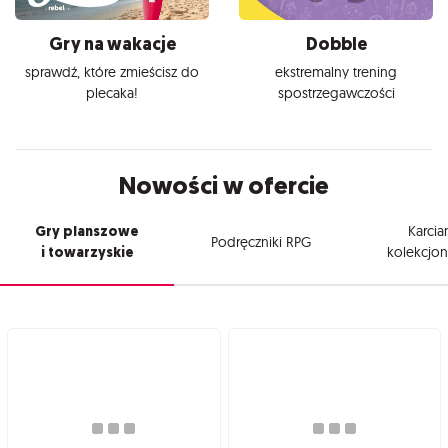
Gry na wakacje
Dobble
sprawdź, które zmieścisz do
ekstremalny trening
plecaka!
spostrzegawczości
Nowości w ofercie
Gry planszowe
Karcia
Podręczniki RPG
i towarzyskie
kolekcjon