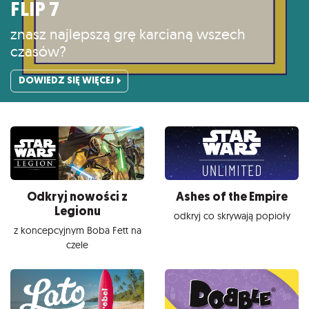
FLIP 7
znasz najlepszą grę karcianą wszech
czasów?
DOWIEDZ SIĘ WIĘCEJ
Odkryj nowości z
Ashes of the Empire
Legionu
odkryj co skrywają popioły
z koncepcyjnym Boba Fett na
czele