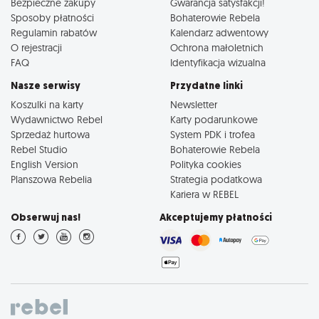
Bezpieczne zakupy
Gwarancja satysfakcji!
Sposoby płatności
Bohaterowie Rebela
Regulamin rabatów
Kalendarz adwentowy
O rejestracji
Ochrona małoletnich
FAQ
Identyfikacja wizualna
Nasze serwisy
Przydatne linki
Koszulki na karty
Newsletter
Wydawnictwo Rebel
Karty podarunkowe
Sprzedaż hurtowa
System PDK i trofea
Rebel Studio
Bohaterowie Rebela
English Version
Polityka cookies
Planszowa Rebelia
Strategia podatkowa
Kariera w REBEL
Obserwuj nas!
Akceptujemy płatności