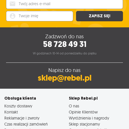
Twój adres e-mail
Twoje imię
ZAPISZ SIĘ!
Zadzwoń do nas
58 728 49 31
W godzinach 10-14 od poniedziałku do piątku
Napisz do nas
sklep@rebel.pl
Obsługa klienta
Sklep Rebel.pl
Koszty dostawy
O nas
Kontakt
Opinie Klientów
Reklamacje i zwroty
Wyróżnienia i nagrody
Czas realizacji zamówień
Sklep stacjonarny