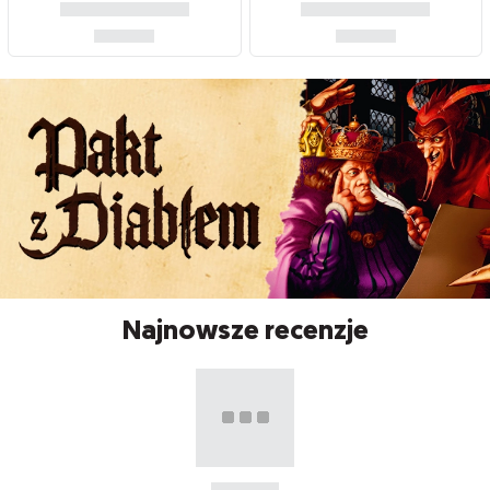
Najnowsze recenzje