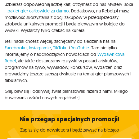
uzbierasz odpowiednią liczbę kart, otrzymasz od nas Mystery Boxa
-
pakiet gier całkowicie za darmo
. Dodatkowo, na Rebel.pl masz
możliwość skorzystania z opcji zakupów w przedsprzedaży,
zdobycia unikalnych promocji i bycia pierwszym w kolejce do
wysyłki. Wystarczy tylko czekać na kuriera.
Jeśli nadal chcesz więcej, zachęcamy do śledzenia nas na
Facebooku
,
Instagramie
,
TikToku
i
YouTubie
. Tam nie tylko
informujemy o nadchodzących nowościach od
Wydawnictwa
Rebel
, ale także dostarczamy rozrywki w postaci artykułów,
programów na żywo, wywiadów, konkursów, wydarzeń oraz
prowadzimy jeszcze szerszą dyskusję na temat gier planszowych i
fabularnych.
Graj, baw się i odkrywaj świat planszówek razem z nami. Miłego
buszowania wśród naszych regałów! :)
Nie przegap specjalnych promocji!
Zapisz się do newslettera i bądź zawsze na bieżąco