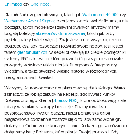
Unlimited
czy
One Piece
.
Dla miłośników gier bitewnych, takich jak
Warhammer 40,000
czy
Warhammer Age of Sigmar
, oferujemy szeroki wybór figurek, a dla
początkujących modelarzy i zaawansowanych artystów mamy
bogatą kolekcję
akcesoriów do malowania
, takich jak farby,
pędzle, palety i wiele więcej. Znajdziesz u nas wszystko, czego
potrzebujesz, aby rozpocząć i rozwijać swoje hobby. Jeśli jesteś
fanem
gier fabularnych
, w Rebel.pl czekają na Ciebie podręczniki,
systemy RPG i akcesoria, które pozwolą Ci przeżyć niesamowite
przygody w świecie takich gier jak Dungeons & Dragons czy
Wiedźmin, a także stworzyć własne historie w różnorodnych,
nieograniczonych światach.
Wierzymy, że nowoczesne gry planszowe są dla każdego. Warto
zaznaczyć, że robiąc zakupy na Rebel.pl, zdobywasz Punkty
Doświadczonego Klienta (
zbierasz PDKi
), które odblokowują stałe
rabaty w zamian za zakupy i recenzje. Dbamy również o
bezpieczeństwo Twoich paczek. Nasza bohaterska ekipa
magazynowa codziennie troszczy się o to, aby zamówione gry
dotarły do Ciebie w doskonałym stanie. Do każdego zamówienia
dołączamy kartę Bohatera, który pilnuje Twojej przesyłki. Gdy