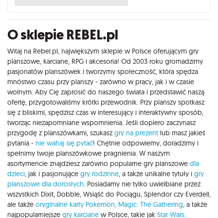
O sklepie REBEL.pl
Witaj na Rebel.pl, największym sklepie w Polsce oferującym gry
planszowe, karciane, RPG i akcesoria! Od 2003 roku gromadzimy
pasjonatów planszówek i tworzymy społeczność, która spędza
mnóstwo czasu przy planszy - zarówno w pracy, jak i w czasie
wolnym. Aby Cię zaprosić do naszego świata i przedstawić naszą
ofertę, przygotowaliśmy krótki przewodnik. Przy planszy spotkasz
się z bliskimi, spędzisz czas w interesujący i interaktywny sposób,
tworząc niezapomniane wspomnienia. Jeśli dopiero zaczynasz
przygodę z planszówkami, szukasz
gry na prezent
lub masz jakieś
pytania -
nie wahaj się pytać
! Chętnie odpowiemy, doradzimy i
spełnimy twoje planszówkowe pragnienia. W naszym
asortymencie znajdziesz zarówno popularne gry planszowe
dla
dzieci
, jak i pasjonujące
gry rodzinne
, a także unikalne tytuły i
gry
planszowe dla dorosłych
. Posiadamy nie tylko uwielbiane przez
wszystkich Dixit, Dobble, Wsiąść do Pociągu, Splendor czy Everdell,
ale także
oryginalne karty Pokemon,
Magic: The Gathering
, a także
najpopularniejsze
gry karciane
w Polsce, takie jak
Star Wars: