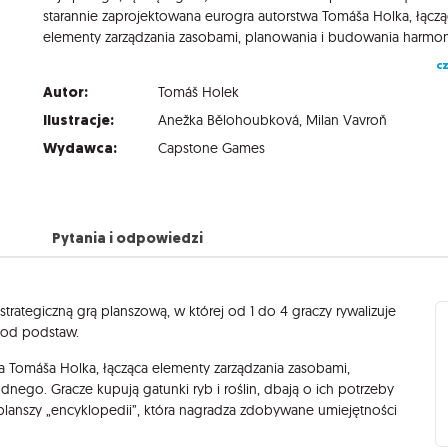
starannie zaprojektowana eurogra autorstwa Tomáša Holka, łącz
cz
Autor:
Tomáš Holek
Ilustracje:
Anežka Bělohoubková
,
Milan Vavroň
Wydawca:
Capstone Games
Pytania i odpowiedzi
strategiczną grą planszową, w której od 1 do 4 graczy rywalizuje
 od podstaw.
a Tomáša Holka, łącząca elementy zarządzania zasobami,
go. Gracze kupują gatunki ryb i roślin, dbają o ich potrzeby
 planszy „encyklopedii”, która nagradza zdobywane umiejętności