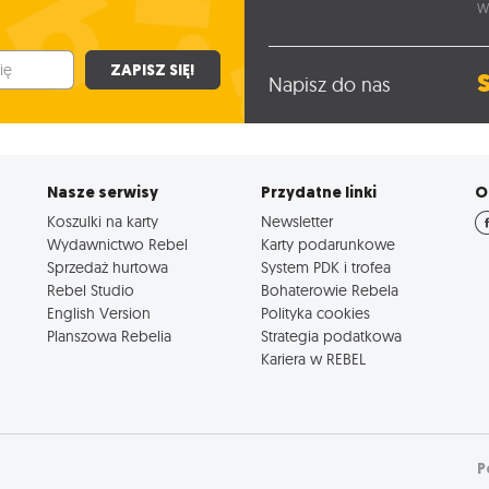
W
ZAPISZ SIĘ!
Napisz do nas
Nasze serwisy
Przydatne linki
O
Koszulki na karty
Newsletter
Wydawnictwo Rebel
Karty podarunkowe
Sprzedaż hurtowa
System PDK i trofea
Rebel Studio
Bohaterowie Rebela
English Version
Polityka cookies
Planszowa Rebelia
Strategia podatkowa
Kariera w REBEL
P