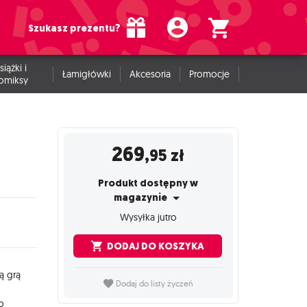
Szukasz prezentu?
siążki i
Łamigłówki
Akcesoria
Promocje
omiksy
269
,95
zł
Produkt dostępny w
magazynie
Wysyłka jutro
DODAJ DO KOSZYKA
ą grą
Dodaj do listy życzeń
o