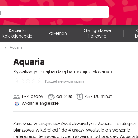
Karcianki
Gry figurkowe
K
Pokémon
kolekcjonerskie
i bitewne
k
Aquaria
Aquaria
Rywalizacja o najbardziej harmonijne akwarium
☆
☆
☆
☆
☆
Podziel się swoją opinią
1 - 4 osoby
od 12 lat
45 - 120 minut
wydanie angielskie
Zanurz się w fascynujący świat akwarystyki z Aquaria – strategiczn
planszową, w której od 1 do 4 graczy rywalizuje o stworzenie
najlepszego, tętniącego życiem akwarium od podstaw. Aquaria t