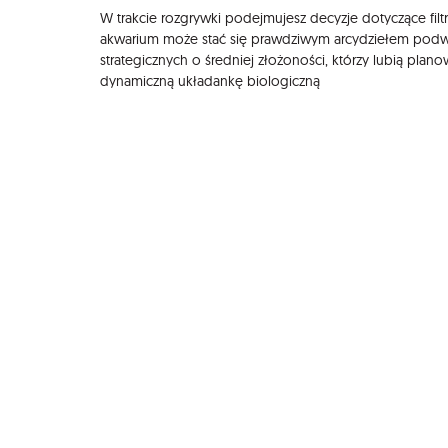
W trakcie rozgrywki podejmujesz decyzje dotyczące filt
akwarium może stać się prawdziwym arcydziełem podwo
strategicznych o średniej złożoności, którzy lubią plan
dynamiczną układankę biologiczną