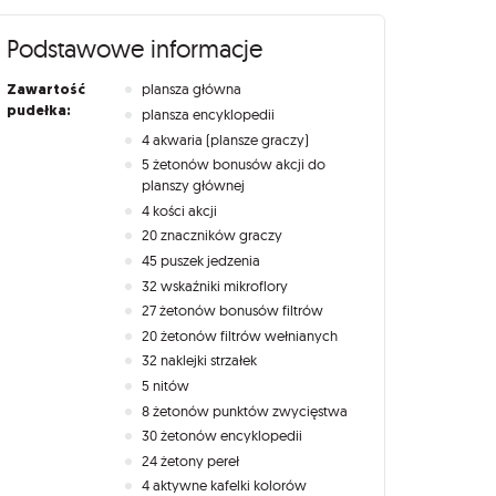
Podstawowe informacje
Zawartość
plansza główna
pudełka:
plansza encyklopedii
4 akwaria (plansze graczy)
5 żetonów bonusów akcji do
planszy głównej
4 kości akcji
20 znaczników graczy
45 puszek jedzenia
32 wskaźniki mikroflory
27 żetonów bonusów filtrów
20 żetonów filtrów wełnianych
32 naklejki strzałek
5 nitów
8 żetonów punktów zwycięstwa
30 żetonów encyklopedii
24 żetony pereł
4 aktywne kafelki kolorów