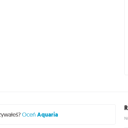
R
żywałeś?
Oceń
Aquaria
Ni