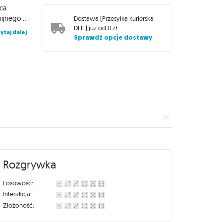
ąca
elementy zarządzania zasobami, planowania i budowania harmonijnego ekosystemu wodnego. Gracze kupują gatunki ryb i roślin, dbają o ich potrzeby (między innymi tlen i pożywienie), a postępy śledzą na planszy „encyklopedii”, która nagradza zdobywane umiejętności akwarysty. W trakcie rozgrywki podejmujesz decyzje dotyczące filtracji, karmienia i doboru gatunków – dzięki temu Twoje akwarium może stać się prawdziwym arcydziełem podwodnej harmonii. To idealna propozycja dla fanów gier strategicznych o średniej złożoności, którzy lubią planować swoje działania i obserwować, jak ich decyzje wpływają na dynamiczną układankę biologiczną
Dostawa (
Przesyłka kurierska
DHL
) już od
0 zł
.
ytaj dalej
Sprawdź opcje dostawy
Rozgrywka
Losowość:
Interakcja:
Złożoność: