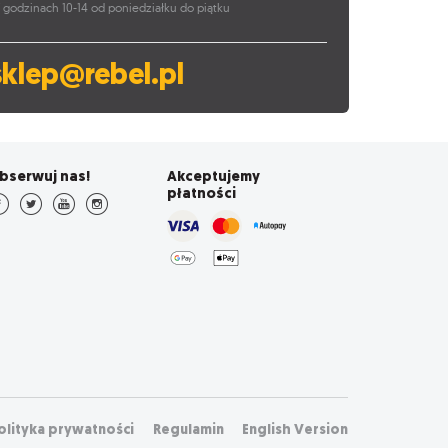
 godzinach 10-14 od poniedziałku do piątku
sklep@rebel.pl
bserwuj nas!
Akceptujemy
płatności
olityka prywatności
Regulamin
English Version