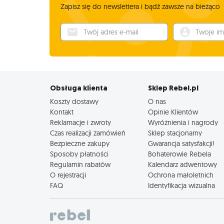
Zapisz się do newslettera i bądź zawsze na bieżąco
Twój adres e-mail
Twoje imię
Obsługa klienta
Sklep Rebel.pl
Koszty dostawy
O nas
Kontakt
Opinie Klientów
Reklamacje i zwroty
Wyróżnienia i nagrody
Czas realizacji zamówień
Sklep stacjonarny
Bezpieczne zakupy
Gwarancja satysfakcji!
Sposoby płatności
Bohaterowie Rebela
Regulamin rabatów
Kalendarz adwentowy
O rejestracji
Ochrona małoletnich
FAQ
Identyfikacja wizualna