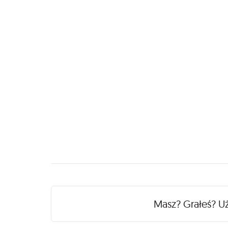
Recenzje
Masz? Grałeś? U