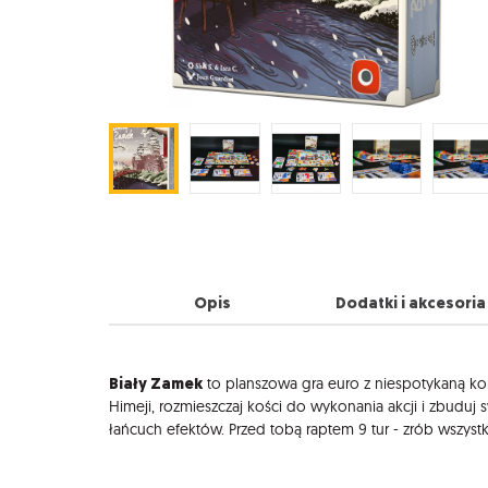
Opis
Dodatki i akcesori
Opis
Biały Zamek
to planszowa gra euro z niespotykaną ko
Himeji, rozmieszczaj kości do wykonania akcji i zbuduj 
łańcuch efektów. Przed tobą raptem 9 tur - zrób wszyst