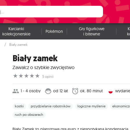
Karcianki
Gry figurkowe
K
Pokémon
kolekcjonerskie
i bitewne
k
Biały zamek
Biały zamek
Zawalcz o szybkie zwycięstwo
☆
☆
☆
☆
☆
5 opinii
1 - 4 osoby
od 12 lat
ok. 80 minut
wydanie
kostki
przydzielanie robotników
logiczne myślenie
ekonomicz
ruch po obszarach
Biały Zamek to planszowa gra euro z niespotykaną kondensacją