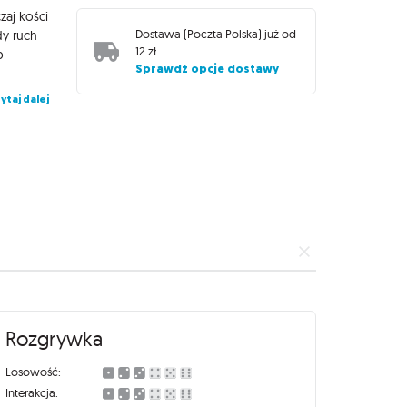
zaj kości
Dostawa (
Poczta Polska
) już od
dy ruch
12 zł
.
b
Sprawdź opcje dostawy
ytaj dalej
Rozgrywka
Losowość:
Interakcja: