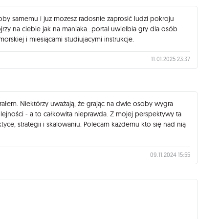
proby samemu i juz mozesz radosnie zaprosić ludzi pokroju
rzy na ciebie jak na maniaka...portal uwielbia gry dla osób
orskiej i miesiącami studiujacymi instrukcje.
11.01.2025 23:37
grałem. Niektórzy uważają, że grając na dwie osoby wygra
olejności - a to całkowita nieprawda. Z mojej perspektywy ta
ktyce, strategii i skalowaniu. Polecam każdemu kto się nad nią
09.11.2024 15:55