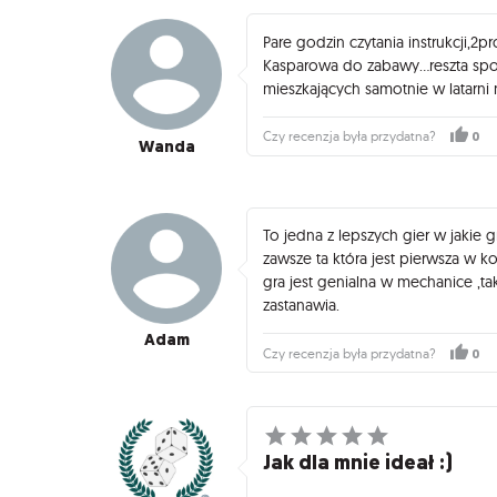
Pare godzin czytania instrukcji,2
Kasparowa do zabawy...reszta spoj
mieszkających samotnie w latarni m
0
Czy recenzja była przydatna?
Wanda
To jedna z lepszych gier w jakie 
zawsze ta która jest pierwsza w k
gra jest genialna w mechanice ,ta
zastanawia.
Adam
0
Czy recenzja była przydatna?
Jak dla mnie ideał :)