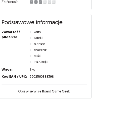
Złożoność:
Podstawowe informacje
Zawartość
karty
pudełka:
kafelki
plansze
znaczniki
kości
instrukcja
Waga:
1 kg
Kod EAN / UPC:
5902560388398
Opis w serwisie Board Game Geek