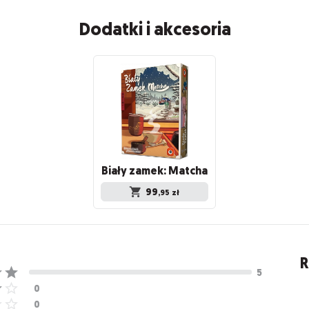
Dodatki i akcesoria
Biały
zamek:
Matcha
99
,95
zł
R