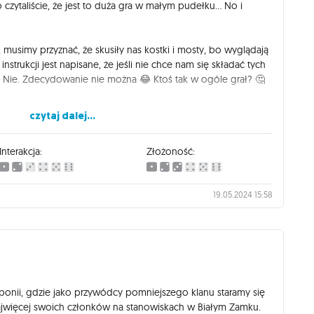
o czytaliście, że jest to duża gra w małym pudełku... No i
, musimy przyznać, że skusiły nas kostki i mosty, bo wyglądają
nstrukcji jest napisane, że jeśli nie chce nam się składać tych
. Nie. Zdecydowanie nie można 😂 Ktoś tak w ogóle grał? 🤔
Białego Zamku"? Wracając do pierwszego zdania... W pudełku
czytaj dalej...
Pakując wszystkie komponenty po grze trzeba przy okazji
Interakcja:
Złożoność:
 czaple są ekstra!
19.05.2024 15:58
zy tury. W każdym ruchu wybieramy jedną z kości znajdujących
na planszy głównej lub planszy posiadłości (planszy gracza),
 akcje. Akcji jest od groma i Monice (myśliciel 😂)
e samo zastanowienie się, co wykonać w swoim ruchu.
idealnie czasowo, w dwie mija bardzo szybko. Rundy lecą w
oś rozplanujemy gra się kończy. Można uznać to za plus, fajna
aponii, gdzie jako przywódcy pomniejszego klanu staramy się
zówkowe życie, ale dla nas nieco za krótka.
najwięcej swoich członków na stanowiskach w Białym Zamku.