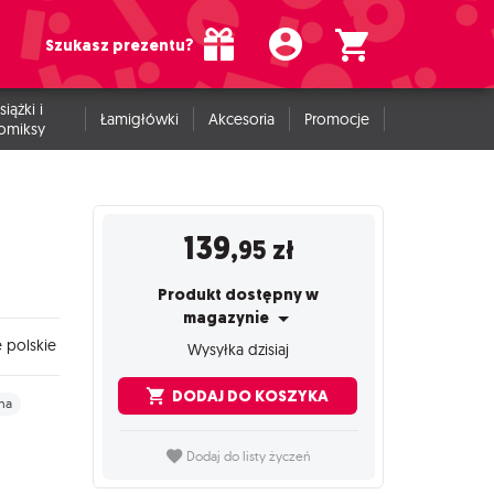
Szukasz prezentu?
siążki i
Łamigłówki
Akcesoria
Promocje
omiksy
139
,95
zł
Produkt dostępny w
magazynie
 polskie
Wysyłka dzisiaj
DODAJ DO KOSZYKA
na
Dodaj do listy życzeń