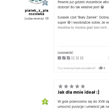
Pewnie już gdzieś słyszeliście alb
dobrze! Bo tak właśnie jest! 😁
piatek_z_pla
nszowka
Eurasek czyli "Biały Zamek". Dobra
Liczba recenzji: 131
super 🤩 I wyobraźcie sobie, że w i
mostów to można grać bez nich..
O co w ogóle tyle szumu wokół "
znajduje się mnóóóstwo dobroci. 
pobawić się w tetrisa.
Losowość:
Niby zwykłe drewniane meple, ale
Gra trwa raptem trzy rundy po tr
0
Czy recenzja była przydatna?
się na moście, wybieramy miejsce 
kładziemy tam kostkę i wykonujemy
standardowo więcej czasu zajmuj
Jak dla mnie ideał :)
W cztery osoby gra rozkłada się 
zawrotnym tempie i kiedy sobie c
W grze przenosimy się do XVIII J
gra, dużo wnosząca w nasze plans
umocnić pozycje i umieścić jak 