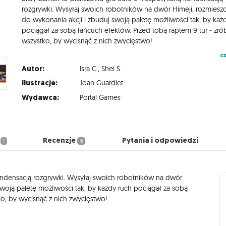
rozgrywki. Wysyłaj swoich robotników na dwór Himeji, rozmieszc
do wykonania akcji i zbuduj swoją paletę możliwości tak, by każ
pociągał za sobą łańcuch efektów. Przed tobą raptem 9 tur - zró
wszystko, by wycisnąć z nich zwycięstwo!
cz
Autor:
Isra C.
,
Shei S.
Ilustracje:
Joan Guardiet
Wydawca:
Portal Games
a
Recenzje
Pytania i odpowiedzi
1
6
ndensacją rozgrywki. Wysyłaj swoich robotników na dwór
swoją paletę możliwości tak, by każdy ruch pociągał za sobą
ko, by wycisnąć z nich zwycięstwo!