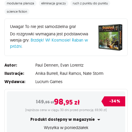
modularna plansza
eliminacja graczy
ruch z punktu do punktu
science fiction
Uwaga! To nie jest samodzielna gra!
Do rozgrywki wymagana jest podstawowa
wersja gry:
Brzdęk! W! Kosmosie! Raban w
próżni
.
Autor:
Paul Dennen
,
Evan Lorentz
Ilustracje:
Anika Burrell
,
Raul Ramos
,
Nate Storm
Wydawca:
Lucrum Games
98
,95
zł
-34%
149
,95
zł
(najniższa cena w ciągu 30 dni przed promocją: 69,90 zł)
Produkt dostępny w magazynie
Wysyłka w poniedziałek