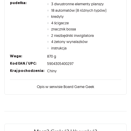
pudełka:
3 dwustronne elementy planszy
18 automatów (8 różnych typów)
kredyty
4 ścigacze
znacznik bossa
2 niezbędniki inwigilatora
4 żetony wynalazków
instrukcja
Waga:
870 g
Kod EAN / UPC:
5904305400297
Kraj pochodzenia:
Chiny
Opis w serwisie Board Game Geek
Recenzje