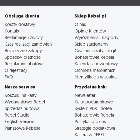
Obsługa klienta
Sklep Rebel.pl
Koszty dostawy
O nas
Kontakt
Opinie Klientów
Reklamacje i zwroty
Wyróżnienia i nagrody
Czas realizacji zamówień
Sklep stacjonarny
Bezpieczne zakupy
Gwarancja satysfakcji!
Sposoby płatności
Bohaterowie Rebela
Regulamin rabatów
Kalendarz adwentowy
O rejestracji
Ochrona małoletnich
FAQ
Identyfikacja wizualna
Nasze serwisy
Przydatne linki
Koszulki na karty
Newsletter
Wydawnictwo Rebel
Karty podarunkowe
Sprzedaż hurtowa
System PDK i trofea
Rebel Studio
Bohaterowie Rebela
English Version
Polityka cookies
Planszowa Rebelia
Strategia podatkowa
Kariera w REBEL