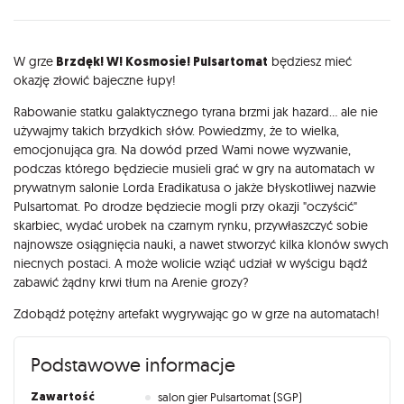
Opis
W grze
Brzdęk! W! Kosmosie! Pulsartomat
będziesz mieć
okazję złowić bajeczne łupy!
Rabowanie statku galaktycznego tyrana brzmi jak hazard… ale nie
używajmy takich brzydkich słów. Powiedzmy, że to wielka,
emocjonująca gra. Na dowód przed Wami nowe wyzwanie,
podczas którego będziecie musieli grać w gry na automatach w
prywatnym salonie Lorda Eradikatusa o jakże błyskotliwej nazwie
Pulsartomat. Po drodze będziecie mogli przy okazji "oczyścić"
skarbiec, wydać urobek na czarnym rynku, przywłaszczyć sobie
najnowsze osiągnięcia nauki, a nawet stworzyć kilka klonów swych
niecnych postaci. A może wolicie wziąć udział w wyścigu bądź
zabawić żądny krwi tłum na Arenie grozy?
Zdobądź potężny artefakt wygrywając go w grze na automatach!
Podstawowe informacje
Zawartość
salon gier Pulsartomat (SGP)