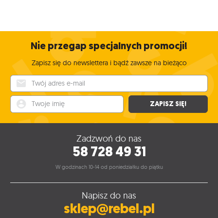
Nie przegap specjalnych promocji!
Zapisz się do newslettera i bądź zawsze na bieżąco
Twój adres e-mail
Twoje imię
ZAPISZ SIĘ!
Zadzwoń do nas
58 728 49 31
W godzinach 10-14 od poniedziałku do piątku
Napisz do nas
sklep@rebel.pl