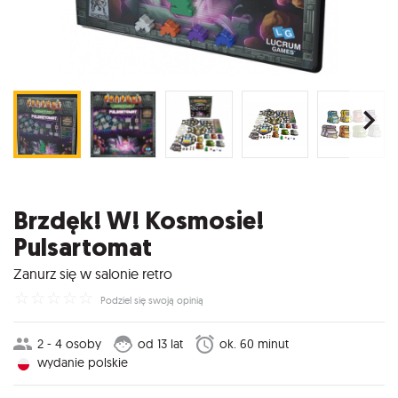
Brzdęk! W! Kosmosie!
Pulsartomat
Zanurz się w salonie retro
☆
☆
☆
☆
☆
Podziel się swoją opinią
2 - 4 osoby
od 13 lat
ok. 60 minut
wydanie polskie