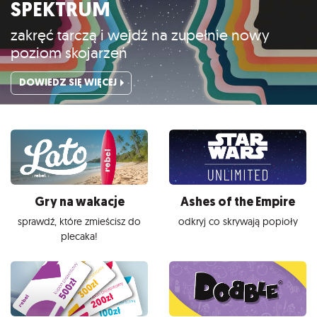
SPEKTRUM
zakręć tarczą i wejdź na zupełnie nowy
poziom skojarzeń
DOWIEDZ SIĘ WIĘCEJ
Gry na wakacje
Ashes of the Empire
sprawdź, które zmieścisz do
odkryj co skrywają popioły
plecaka!