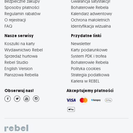
Bezpieczne zakupy
Gwarancja satysfakcji!
Sposoby płatności
Bohaterowie Rebela
Regulamin rabatów
Kalendarz adwentowy
O rejestracji
Ochrona małoletnich
FAQ
Identyfikacja wizualna
Nasze serwisy
Przydatne linki
Koszulki na karty
Newsletter
Wydawnictwo Rebel
Karty podarunkowe
Sprzedaż hurtowa
System PDK i trofea
Rebel Studio
Bohaterowie Rebela
English Version
Polityka cookies
Planszowa Rebelia
Strategia podatkowa
Kariera w REBEL
Obserwuj nas!
Akceptujemy płatności