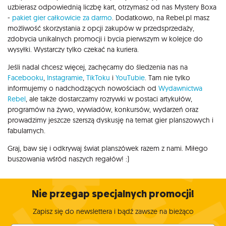
uzbierasz odpowiednią liczbę kart, otrzymasz od nas Mystery Boxa
-
pakiet gier całkowicie za darmo
. Dodatkowo, na Rebel.pl masz
możliwość skorzystania z opcji zakupów w przedsprzedaży,
zdobycia unikalnych promocji i bycia pierwszym w kolejce do
wysyłki. Wystarczy tylko czekać na kuriera.
Jeśli nadal chcesz więcej, zachęcamy do śledzenia nas na
Facebooku
,
Instagramie
,
TikToku
i
YouTubie
. Tam nie tylko
informujemy o nadchodzących nowościach od
Wydawnictwa
Rebel
, ale także dostarczamy rozrywki w postaci artykułów,
programów na żywo, wywiadów, konkursów, wydarzeń oraz
prowadzimy jeszcze szerszą dyskusję na temat gier planszowych i
fabularnych.
Graj, baw się i odkrywaj świat planszówek razem z nami. Miłego
buszowania wśród naszych regałów! :)
Nie przegap specjalnych promocji!
Zapisz się do newslettera i bądź zawsze na bieżąco