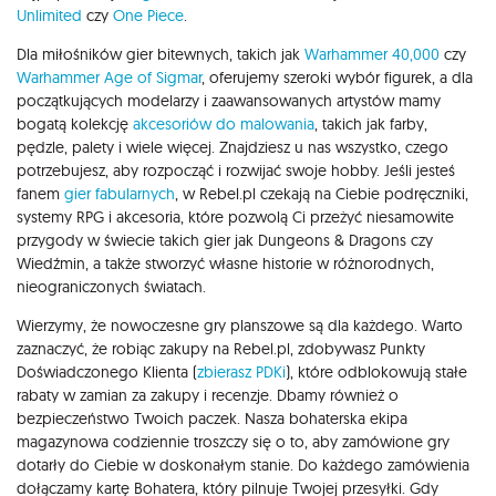
Unlimited
czy
One Piece
.
Dla miłośników gier bitewnych, takich jak
Warhammer 40,000
czy
Warhammer Age of Sigmar
, oferujemy szeroki wybór figurek, a dla
początkujących modelarzy i zaawansowanych artystów mamy
bogatą kolekcję
akcesoriów do malowania
, takich jak farby,
pędzle, palety i wiele więcej. Znajdziesz u nas wszystko, czego
potrzebujesz, aby rozpocząć i rozwijać swoje hobby. Jeśli jesteś
fanem
gier fabularnych
, w Rebel.pl czekają na Ciebie podręczniki,
systemy RPG i akcesoria, które pozwolą Ci przeżyć niesamowite
przygody w świecie takich gier jak Dungeons & Dragons czy
Wiedźmin, a także stworzyć własne historie w różnorodnych,
nieograniczonych światach.
Wierzymy, że nowoczesne gry planszowe są dla każdego. Warto
zaznaczyć, że robiąc zakupy na Rebel.pl, zdobywasz Punkty
Doświadczonego Klienta (
zbierasz PDKi
), które odblokowują stałe
rabaty w zamian za zakupy i recenzje. Dbamy również o
bezpieczeństwo Twoich paczek. Nasza bohaterska ekipa
magazynowa codziennie troszczy się o to, aby zamówione gry
dotarły do Ciebie w doskonałym stanie. Do każdego zamówienia
dołączamy kartę Bohatera, który pilnuje Twojej przesyłki. Gdy