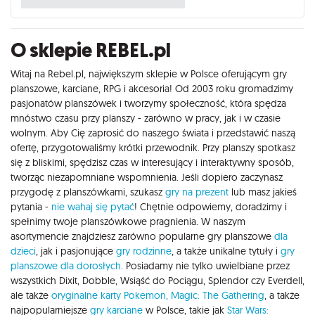
O sklepie REBEL.pl
Witaj na Rebel.pl, największym sklepie w Polsce oferującym gry
planszowe, karciane, RPG i akcesoria! Od 2003 roku gromadzimy
pasjonatów planszówek i tworzymy społeczność, która spędza
mnóstwo czasu przy planszy - zarówno w pracy, jak i w czasie
wolnym. Aby Cię zaprosić do naszego świata i przedstawić naszą
ofertę, przygotowaliśmy krótki przewodnik. Przy planszy spotkasz
się z bliskimi, spędzisz czas w interesujący i interaktywny sposób,
tworząc niezapomniane wspomnienia. Jeśli dopiero zaczynasz
przygodę z planszówkami, szukasz
gry na prezent
lub masz jakieś
pytania -
nie wahaj się pytać
! Chętnie odpowiemy, doradzimy i
spełnimy twoje planszówkowe pragnienia. W naszym
asortymencie znajdziesz zarówno popularne gry planszowe
dla
dzieci
, jak i pasjonujące
gry rodzinne
, a także unikalne tytuły i
gry
planszowe dla dorosłych
. Posiadamy nie tylko uwielbiane przez
wszystkich Dixit, Dobble, Wsiąść do Pociągu, Splendor czy Everdell,
ale także
oryginalne karty Pokemon,
Magic: The Gathering
, a także
najpopularniejsze
gry karciane
w Polsce, takie jak
Star Wars: