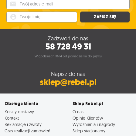
Twój adres e-mail
Twoje imię
ZAPISZ SIĘ!
Zadzwoń do nas
58 728 49 31
W godzinach 10-14 od poniedziałku do piątku
Napisz do nas
sklep@rebel.pl
Obsługa klienta
Sklep Rebel.pl
Koszty dostawy
O nas
Kontakt
Opinie Klientów
Reklamacje i zwroty
Wyróżnienia i nagrody
Czas realizacji zamówień
Sklep stacjonarny