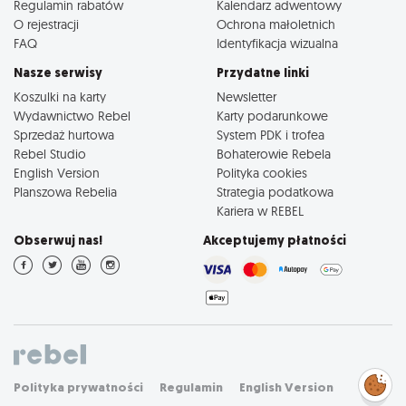
Regulamin rabatów
Kalendarz adwentowy
O rejestracji
Ochrona małoletnich
FAQ
Identyfikacja wizualna
Nasze serwisy
Przydatne linki
Koszulki na karty
Newsletter
Wydawnictwo Rebel
Karty podarunkowe
Sprzedaż hurtowa
System PDK i trofea
Rebel Studio
Bohaterowie Rebela
English Version
Polityka cookies
Planszowa Rebelia
Strategia podatkowa
Kariera w REBEL
Obserwuj nas!
Akceptujemy płatności
Zarządzaj
Polityka prywatności
Regulamin
English Version
preferencjami
cookies