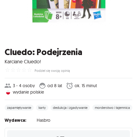
Cluedo: Podejrzenia
Karciane Cluedo!
☆
☆
☆
☆
☆
Podziel się swoją opinią
3 - 4 osoby
od 8 lat
ok. 15 minut
wydanie polskie
zapamiętywanie
karty
dedukcja i zgadywanie
morderstwo i tajemnica
Wydawca:
Hasbro