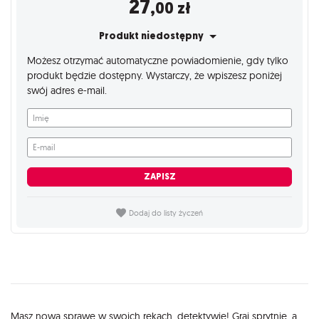
27
,00
zł
Produkt niedostępny
Możesz otrzymać automatyczne powiadomienie, gdy tylko
produkt będzie dostępny. Wystarczy, że wpiszesz poniżej
swój adres e-mail.
Imię
E-mail
ZAPISZ
Dodaj do listy życzeń
Opis
Masz nową sprawę w swoich rękach, detektywie! Graj sprytnie, a