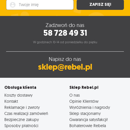
Twoje imię
ZAPISZ SIĘ!
Zadzwoń do nas
58 728 49 31
W godzinach 10-14 od poniedziałku do piątku
Napisz do nas
sklep@rebel.pl
Obsługa klienta
Sklep Rebel.pl
Koszty dostawy
O nas
Kontakt
Opinie Klientów
Reklamacje i zwroty
Wyróżnienia i nagrody
Czas realizacji zamówień
Sklep stacjonarny
Bezpieczne zakupy
Gwarancja satysfakcji!
Sposoby płatności
Bohaterowie Rebela