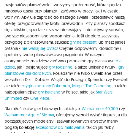
pasjonatów planszówek i tworzymy społeczność, która spędza
mnóstwo czasu przy planszy - zarówno w pracy, jak i w czasie
wolnym. Aby Cię zaprosić do naszego świata i przedstawić naszą
ofertę, przygotowaliśmy krótki przewodnik. Przy planszy spotkasz
się z bliskimi, spędzisz czas w interesujący i interaktywny sposób,
tworząc niezapomniane wspomnienia. Jeśli dopiero zaczynasz
przygodę z planszówkami, szukasz
gry na prezent
lub masz jakieś
pytania -
nie wahaj się pytać
! Chętnie odpowiemy, doradzimy i
spełnimy twoje planszówkowe pragnienia. W naszym
asortymencie znajdziesz zarówno popularne gry planszowe
dla
dzieci
, jak i pasjonujące
gry rodzinne
, a także unikalne tytuły i
gry
planszowe dla dorosłych
. Posiadamy nie tylko uwielbiane przez
wszystkich Dixit, Dobble, Wsiąść do Pociągu, Splendor czy Everdell,
ale także
oryginalne karty Pokemon,
Magic: The Gathering
, a także
najpopularniejsze
gry karciane
w Polsce, takie jak
Star Wars:
Unlimited
czy
One Piece
.
Dla miłośników gier bitewnych, takich jak
Warhammer 40,000
czy
Warhammer Age of Sigmar
, oferujemy szeroki wybór figurek, a dla
początkujących modelarzy i zaawansowanych artystów mamy
bogatą kolekcję
akcesoriów do malowania
, takich jak farby,