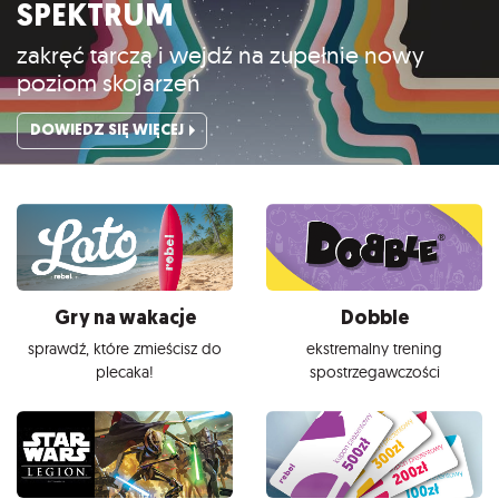
SPEKTRUM
zakręć tarczą i wejdź na zupełnie nowy
poziom skojarzeń
DOWIEDZ SIĘ WIĘCEJ
Gry na wakacje
Dobble
sprawdź, które zmieścisz do
ekstremalny trening
plecaka!
spostrzegawczości