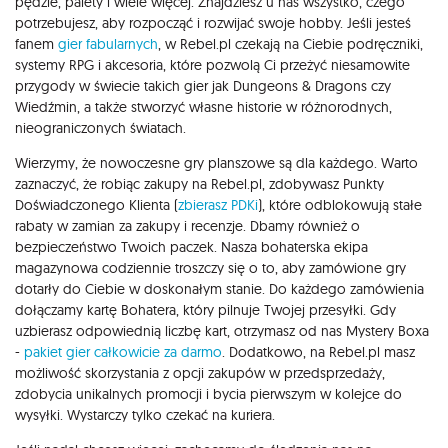
pędzle, palety i wiele więcej. Znajdziesz u nas wszystko, czego
potrzebujesz, aby rozpocząć i rozwijać swoje hobby. Jeśli jesteś
fanem
gier fabularnych
, w Rebel.pl czekają na Ciebie podręczniki,
systemy RPG i akcesoria, które pozwolą Ci przeżyć niesamowite
przygody w świecie takich gier jak Dungeons & Dragons czy
Wiedźmin, a także stworzyć własne historie w różnorodnych,
nieograniczonych światach.
Wierzymy, że nowoczesne gry planszowe są dla każdego. Warto
zaznaczyć, że robiąc zakupy na Rebel.pl, zdobywasz Punkty
Doświadczonego Klienta (
zbierasz PDKi
), które odblokowują stałe
rabaty w zamian za zakupy i recenzje. Dbamy również o
bezpieczeństwo Twoich paczek. Nasza bohaterska ekipa
magazynowa codziennie troszczy się o to, aby zamówione gry
dotarły do Ciebie w doskonałym stanie. Do każdego zamówienia
dołączamy kartę Bohatera, który pilnuje Twojej przesyłki. Gdy
uzbierasz odpowiednią liczbę kart, otrzymasz od nas Mystery Boxa
-
pakiet gier całkowicie za darmo
. Dodatkowo, na Rebel.pl masz
możliwość skorzystania z opcji zakupów w przedsprzedaży,
zdobycia unikalnych promocji i bycia pierwszym w kolejce do
wysyłki. Wystarczy tylko czekać na kuriera.