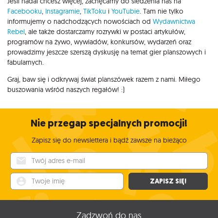
Jeśli nadal chcesz więcej, zachęcamy do śledzenia nas na
Facebooku
,
Instagramie
,
TikToku
i
YouTubie
. Tam nie tylko
informujemy o nadchodzących nowościach od
Wydawnictwa
Rebel
, ale także dostarczamy rozrywki w postaci artykułów,
programów na żywo, wywiadów, konkursów, wydarzeń oraz
prowadzimy jeszcze szerszą dyskusję na temat gier planszowych i
fabularnych.
Graj, baw się i odkrywaj świat planszówek razem z nami. Miłego
buszowania wśród naszych regałów! :)
Nie przegap specjalnych promocji!
Zapisz się do newslettera i bądź zawsze na bieżąco
Twój adres e-mail
Twoje imię
ZAPISZ SIĘ!
Zadzwoń do nas