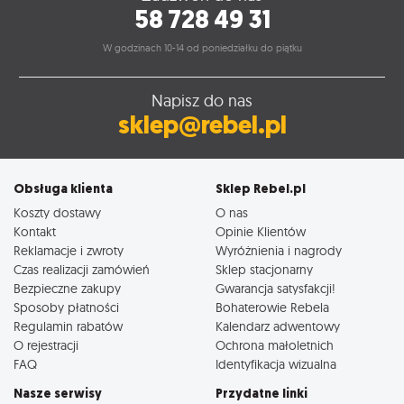
58 728 49 31
W godzinach 10-14 od poniedziałku do piątku
Napisz do nas
sklep@rebel.pl
Obsługa klienta
Sklep Rebel.pl
Koszty dostawy
O nas
Kontakt
Opinie Klientów
Reklamacje i zwroty
Wyróżnienia i nagrody
Czas realizacji zamówień
Sklep stacjonarny
Bezpieczne zakupy
Gwarancja satysfakcji!
Sposoby płatności
Bohaterowie Rebela
Regulamin rabatów
Kalendarz adwentowy
O rejestracji
Ochrona małoletnich
FAQ
Identyfikacja wizualna
Nasze serwisy
Przydatne linki