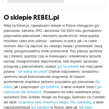
O sklepie REBEL.pl
Witaj na Rebel.pl, największym sklepie w Polsce oferującym gry
planszowe, karciane, RPG i akcesoria! Od 2003 roku gromadzimy
pasjonatów planszówek i tworzymy społeczność, która spędza
mnóstwo czasu przy planszy - zarówno w pracy, jak i w czasie
wolnym. Aby Cię zaprosić do naszego świata i przedstawić naszą
ofertę, przygotowaliśmy krótki przewodnik. Przy planszy spotkasz
się z bliskimi, spędzisz czas w interesujący i interaktywny sposób,
tworząc niezapomniane wspomnienia. Jeśli dopiero zaczynasz
przygodę z planszówkami, szukasz
gry na prezent
lub masz jakieś
pytania -
nie wahaj się pytać
! Chętnie odpowiemy, doradzimy i
spełnimy twoje planszówkowe pragnienia. W naszym
asortymencie znajdziesz zarówno popularne gry planszowe
dla
dzieci
, jak i pasjonujące
gry rodzinne
, a także unikalne tytuły i
gry
planszowe dla dorosłych
. Posiadamy nie tylko uwielbiane przez
wszystkich Dixit, Dobble, Wsiąść do Pociągu, Splendor czy Everdell,
ale także
oryginalne karty Pokemon,
Magic: The Gathering
, a także
najpopularniejsze
gry karciane
w Polsce, takie jak
Star Wars: