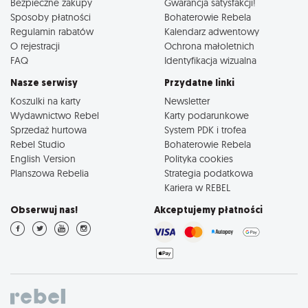
Bezpieczne zakupy
Gwarancja satysfakcji!
Sposoby płatności
Bohaterowie Rebela
Regulamin rabatów
Kalendarz adwentowy
O rejestracji
Ochrona małoletnich
FAQ
Identyfikacja wizualna
Nasze serwisy
Przydatne linki
Koszulki na karty
Newsletter
Wydawnictwo Rebel
Karty podarunkowe
Sprzedaż hurtowa
System PDK i trofea
Rebel Studio
Bohaterowie Rebela
English Version
Polityka cookies
Planszowa Rebelia
Strategia podatkowa
Kariera w REBEL
Obserwuj nas!
Akceptujemy płatności