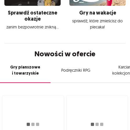
Sprawdź ostateczne
Gry na wakacje
okazje
sprawdź, które zmieścisz do
zanim bezpowrotnie znikną...
plecaka!
Nowości w ofercie
Gry planszowe
Karcia
Podręczniki RPG
i towarzyskie
kolekcjon