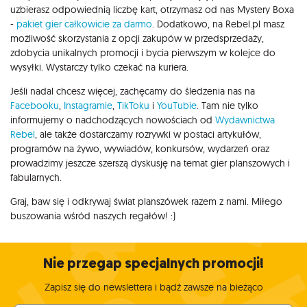
uzbierasz odpowiednią liczbę kart, otrzymasz od nas Mystery Boxa
-
pakiet gier całkowicie za darmo
. Dodatkowo, na Rebel.pl masz
możliwość skorzystania z opcji zakupów w przedsprzedaży,
zdobycia unikalnych promocji i bycia pierwszym w kolejce do
wysyłki. Wystarczy tylko czekać na kuriera.
Jeśli nadal chcesz więcej, zachęcamy do śledzenia nas na
Facebooku
,
Instagramie
,
TikToku
i
YouTubie
. Tam nie tylko
informujemy o nadchodzących nowościach od
Wydawnictwa
Rebel
, ale także dostarczamy rozrywki w postaci artykułów,
programów na żywo, wywiadów, konkursów, wydarzeń oraz
prowadzimy jeszcze szerszą dyskusję na temat gier planszowych i
fabularnych.
Graj, baw się i odkrywaj świat planszówek razem z nami. Miłego
buszowania wśród naszych regałów! :)
Nie przegap specjalnych promocji!
Zapisz się do newslettera i bądź zawsze na bieżąco