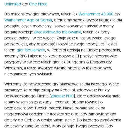
Unlimited
czy
One Piece
.
Dla miłośników gier bitewnych, takich jak
Warhammer 40,000
czy
Warhammer Age of Sigmar
, oferujemy szeroki wybór figurek, a dla
początkujących modelarzy i zaawansowanych artystów mamy
bogatą kolekcję
akcesoriów do malowania
, takich jak farby,
pędzle, palety i wiele więcej. Znajdziesz u nas wszystko, czego
potrzebujesz, aby rozpocząć i rozwijać swoje hobby. Jeśli jesteś
fanem
gier fabularnych
, w Rebel.pl czekają na Ciebie podręczniki,
systemy RPG i akcesoria, które pozwolą Ci przeżyć niesamowite
przygody w świecie takich gier jak Dungeons & Dragons czy
Wiedźmin, a także stworzyć własne historie w różnorodnych,
nieograniczonych światach.
Wierzymy, że nowoczesne gry planszowe są dla każdego. Warto
zaznaczyć, że robiąc zakupy na Rebel.pl, zdobywasz Punkty
Doświadczonego Klienta (
zbierasz PDKi
), które odblokowują stałe
rabaty w zamian za zakupy i recenzje. Dbamy również o
bezpieczeństwo Twoich paczek. Nasza bohaterska ekipa
magazynowa codziennie troszczy się o to, aby zamówione gry
dotarły do Ciebie w doskonałym stanie. Do każdego zamówienia
dołączamy kartę Bohatera, który pilnuje Twojej przesyłki. Gdy