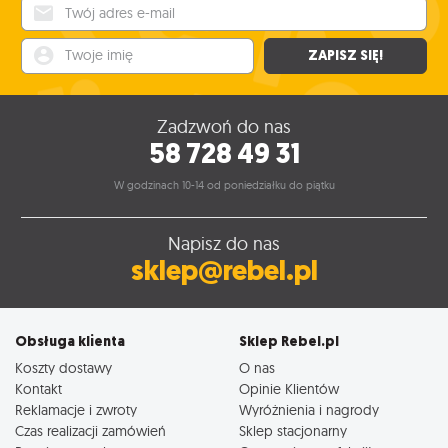
Twój adres e-mail
Twoje imię
ZAPISZ SIĘ!
Zadzwoń do nas
58 728 49 31
W godzinach 10-14 od poniedziałku do piątku
Napisz do nas
sklep@rebel.pl
Obsługa klienta
Sklep Rebel.pl
Koszty dostawy
O nas
Kontakt
Opinie Klientów
Reklamacje i zwroty
Wyróżnienia i nagrody
Czas realizacji zamówień
Sklep stacjonarny