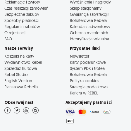
Reklamacje i zwroty
Wyróżnienia i nagrody
Czas realizacji zamówień
Sklep stacjonarny
Bezpieczne zakupy
Gwarancja satysfakcji!
Sposoby płatności
Bohaterowie Rebela
Regulamin rabatów
Kalendarz adwentowy
O rejestracji
Ochrona małoletnich
FAQ
Identyfikacja wizualna
Nasze serwisy
Przydatne linki
Koszulki na karty
Newsletter
Wydawnictwo Rebel
Karty podarunkowe
Sprzedaż hurtowa
System PDK i trofea
Rebel Studio
Bohaterowie Rebela
English Version
Polityka cookies
Planszowa Rebelia
Strategia podatkowa
Kariera w REBEL
Obserwuj nas!
Akceptujemy płatności