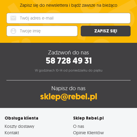
Zapisz się do newslettera i bądź zawsze na bieżąco
Twój adres e-mail
Twoje imię
ZAPISZ SIĘ!
Zadzwoń do nas
58 728 49 31
W godzinach 10-14 od poniedziałku do piątku
Napisz do nas
sklep@rebel.pl
Obsługa klienta
Sklep Rebel.pl
Koszty dostawy
O nas
Kontakt
Opinie Klientów