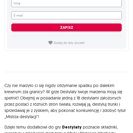
Imię
E-mail
ZAPISZ
Dodaj do listy życzeń
Opis
Czy nie marzyło ci się nigdy otrzymanie spadku po dalekim
krewnym zza granicy? W grze Destylaty twoje marzenia moją się
spełnić! Obejmij w posiadanie jedną z 18 destylarni założonych
przez postaci z różnych stron świata, rozwijaj ją, destyluj trunki i
sprzedawaj je z zyskiem, aby pokonać konkurencję i zdobyć tytuł
„Mistrza destylacji”!
Dzięki temu dodatkowi do gry
Destylaty
poznacie składniki,