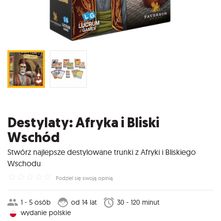
Destylaty: Afryka i Bliski
Wschód
Stwórz najlepsze destylowane trunki z Afryki i Bliskiego
Wschodu
☆
☆
☆
☆
☆
Podziel się swoją opinią
1 - 5 osób
od 14 lat
30 - 120 minut
wydanie polskie