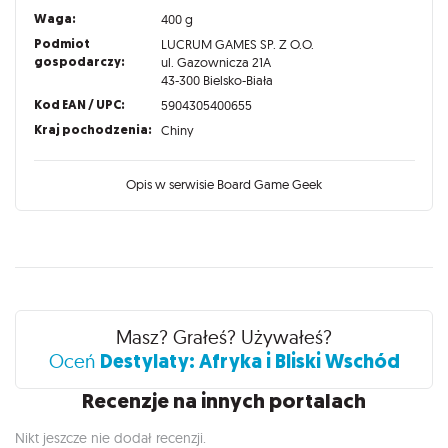
Waga:
400 g
Podmiot
LUCRUM GAMES SP. Z O.O.
gospodarczy:
ul. Gazownicza 21A
43-300 Bielsko-Biała
Kod EAN / UPC:
5904305400655
Kraj pochodzenia:
Chiny
Opis w serwisie Board Game Geek
Recenzje
Masz? Grałeś? Używałeś?
Destylaty: Afryka i Bliski Wschód
Oceń
Recenzje na innych portalach
Nikt jeszcze nie dodał recenzji.