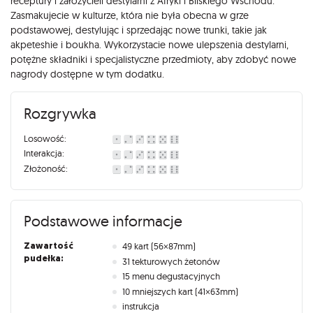
receptury i założycieli destylarni z Afryki i Bliskiego Wschodu.
Zasmakujecie w kulturze, która nie była obecna w grze
podstawowej, destylując i sprzedając nowe trunki, takie jak
akpeteshie i boukha. Wykorzystacie nowe ulepszenia destylarni,
potężne składniki i specjalistyczne przedmioty, aby zdobyć nowe
nagrody dostępne w tym dodatku.
Rozgrywka
Losowość:
Interakcja:
Złożoność:
Podstawowe informacje
Zawartość
49 kart (56×87mm)
pudełka:
31 tekturowych żetonów
15 menu degustacyjnych
10 mniejszych kart (41×63mm)
instrukcja