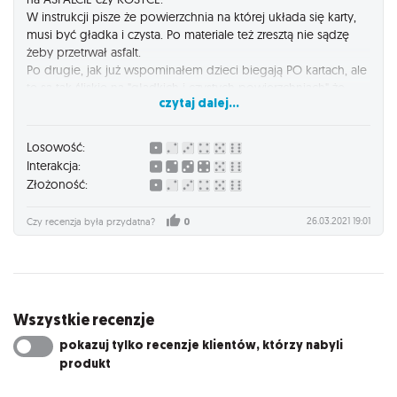
W instrukcji pisze że powierzchnia na której układa się karty,
musi być gładka i czysta. Po materiale też zresztą nie sądzę
żeby przetrwał asfalt.
Po drugie, jak już wspominałem dzieci biegają PO kartach, ale
te są tak śliskie na "gładkich i czystych powierzchniach" że
czytaj dalej...
bezpieczna zabawa jest niemożliwa. Zresztą w instrukcji
zawsze pisze żeby uczestnicy zabawy stawali obok kart przy
propozycjach zabawy.
Losowość:
Interakcja:
Poza tym karty są ładne, solidnie wykonane i dzieciom się
Złożoność:
podobają.
26.03.2021 19:01
Czy recenzja była przydatna?
0
Wszystkie recenzje
pokazuj tylko recenzje klientów, którzy nabyli
produkt