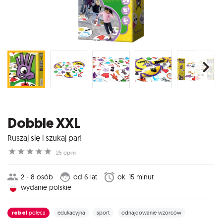
Dobble XXL
Ruszaj się i szukaj par!
☆
☆
☆
☆
☆
25 opinii
2 - 8 osób
od 6 lat
ok. 15 minut
wydanie polskie
rebel
poleca
edukacyjna
sport
odnajdowanie wzorców