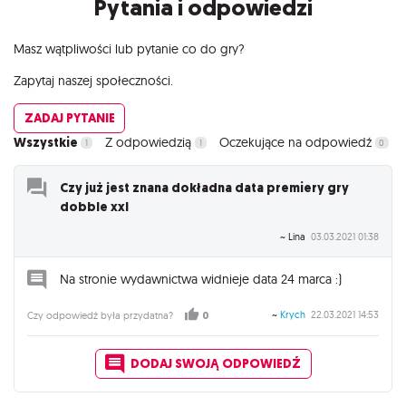
Pytania i odpowiedzi
Masz wątpliwości lub pytanie co do gry?
Zapytaj naszej społeczności.
ZADAJ PYTANIE
Wszystkie
Z odpowiedzią
Oczekujące na odpowiedź
1
1
0
Czy już jest znana dokładna data premiery gry
dobble xxl
~ Lina
03.03.2021 01:38
Na stronie wydawnictwa widnieje data 24 marca :)
~
Krych
22.03.2021 14:53
Czy odpowiedź była przydatna?
0
DODAJ SWOJĄ ODPOWIEDŹ