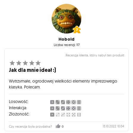
Hobold
Liczba recenzji: 117
Recenzja klienta, który nabył ten produkt
Jak dla mnie ideał :)
Wytrzymałe, ogrodowej wielkości elementy imprezowego
klasyka. Polecam.
Losowość:
Interakcja:
Złożoność:
13.10.2022 10:04
Czy recenzja była przydatna?
0