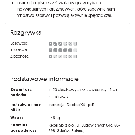
Instrukcja opisuje aż 4 warianty gry w trybach
indywidualnych i drużynowych, które zapewnią nam
mnóstwo zabawy i pozwolą aktywnie spędzić czas.
Rozgrywka
Losowość:
Interakcja:
Złożoność:
Podstawowe informacje
Zawartość
20 plastikowych kart o średnicy 45 cm
pudełka:
instrukcja
Instrukcja i inne
Instrukcja_Dobble-XXL.pdf
pliki:
Waga:
1,46 kg
Podmiot
Rebel Sp. z o.o., ul. Budowlanych 64c, 80-
gospodarczy:
298, Gdańsk, Poland,