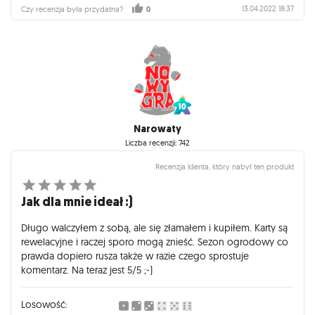
8. Wersja wodoodporna ułatwia granie na plaży.
13.04.2022 18:37
Czy recenzja była przydatna?
0
9. W wersji XXL dochodzi jeszcze możliwość rozruszania się 😉
10. Ładnie wykonane grafiki.
Narowaty
Liczba recenzji: 742
Recenzja klienta, który nabył ten produkt
Jak dla mnie ideał :)
Długo walczyłem z sobą, ale się złamałem i kupiłem. Karty są
rewelacyjne i raczej sporo mogą znieść. Sezon ogrodowy co
prawda dopiero rusza także w razie czego sprostuje
komentarz. Na teraz jest 5/5 ;-)
Losowość: