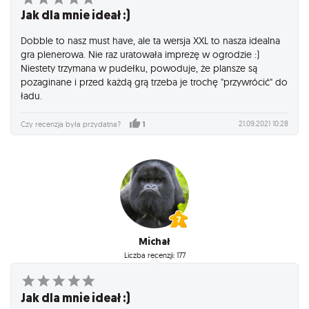
Jak dla mnie ideał :)
Dobble to nasz must have, ale ta wersja XXL to nasza idealna
gra plenerowa. Nie raz uratowała imprezę w ogrodzie :)
Niestety trzymana w pudełku, powoduje, że plansze są
pozaginane i przed każdą grą trzeba je trochę "przywrócić" do
ładu.
21.09.2021 10:28
Czy recenzja była przydatna?
1
Michał
Liczba recenzji: 177
Jak dla mnie ideał :)