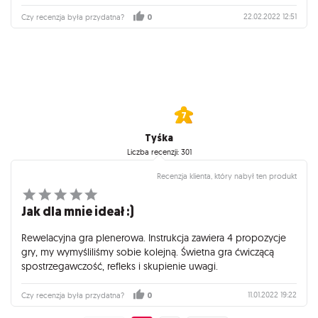
22.02.2022 12:51
Czy recenzja była przydatna?
0
Tyśka
Liczba recenzji: 301
Recenzja klienta, który nabył ten produkt
Jak dla mnie ideał :)
Rewelacyjna gra plenerowa. Instrukcja zawiera 4 propozycje
gry, my wymyśliliśmy sobie kolejną. Świetna gra ćwiczącą
spostrzegawczość, refleks i skupienie uwagi.
11.01.2022 19:22
Czy recenzja była przydatna?
0