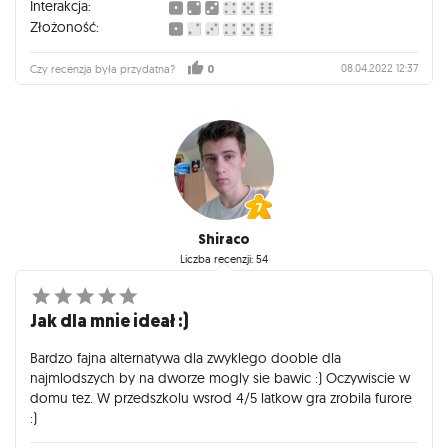
Interakcja:
Złożoność:
08.04.2022 12:37
Czy recenzja była przydatna?
0
Shiraco
Liczba recenzji: 54
Jak dla mnie ideał :)
Bardzo fajna alternatywa dla zwyklego dooble dla
najmlodszych by na dworze mogly sie bawic :) Oczywiscie w
domu tez. W przedszkolu wsrod 4/5 latkow gra zrobila furore
:)