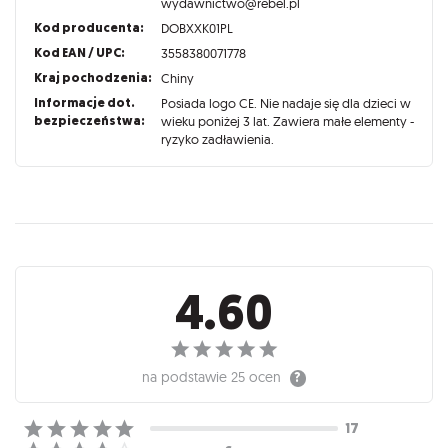
wydawnictwo@rebel.pl
Kod producenta:
DOBXXK01PL
Kod EAN / UPC:
3558380071778
Kraj pochodzenia:
Chiny
Informacje dot.
Posiada logo CE. Nie nadaje się dla dzieci w
bezpieczeństwa:
wieku poniżej 3 lat. Zawiera małe elementy -
ryzyko zadławienia.
Recenzje
4.60
na podstawie
25 ocen