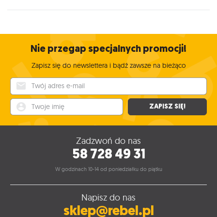
Nie przegap specjalnych promocji!
Zapisz się do newslettera i bądź zawsze na bieżąco
Twój adres e-mail
Twoje imię
ZAPISZ SIĘ!
Zadzwoń do nas
58 728 49 31
W godzinach 10-14 od poniedziałku do piątku
Napisz do nas
sklep@rebel.pl