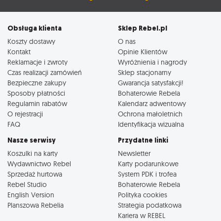
Obsługa klienta
Sklep Rebel.pl
Koszty dostawy
O nas
Kontakt
Opinie Klientów
Reklamacje i zwroty
Wyróżnienia i nagrody
Czas realizacji zamówień
Sklep stacjonarny
Bezpieczne zakupy
Gwarancja satysfakcji!
Sposoby płatności
Bohaterowie Rebela
Regulamin rabatów
Kalendarz adwentowy
O rejestracji
Ochrona małoletnich
FAQ
Identyfikacja wizualna
Nasze serwisy
Przydatne linki
Koszulki na karty
Newsletter
Wydawnictwo Rebel
Karty podarunkowe
Sprzedaż hurtowa
System PDK i trofea
Rebel Studio
Bohaterowie Rebela
English Version
Polityka cookies
Planszowa Rebelia
Strategia podatkowa
Kariera w REBEL