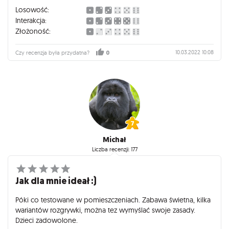
Losowość:
Interakcja:
Złożoność:
10.03.2022 10:08
Czy recenzja była przydatna?
0
Michał
Liczba recenzji: 177
Jak dla mnie ideał :)
Póki co testowane w pomieszczeniach. Zabawa świetna, kilka
wariantów rozgrywki, można tez wymyślać swoje zasady.
Dzieci zadowolone.