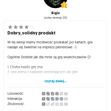
Bigix
Liczba recenzji: 232
Dobry, solidny produkt
W tej wersji mamy możliwość poskakać po kartach, gra
nadaje się świetnie na imprezy plenerowe :-)
Ogólnie Dobble jak dla mnie są grą wszechczasów 🙂
1. Chyba każdy grę zna.
2. Jest jedną z najlepiej sprzedających się gier.
3. Ma mnóstwo wydań.
czytaj dalej...
4. Sprawdza się jako gra imprezowa, rodzinna, dla dzieci, a
niektóre wydania mogą być nawet kolekcjonerskie 😉
5. Można grać w małym gronie i w dużych grupach.
Losowość:
6. Wiekowo myślę, że grać mogą już 3-4 latki, górna granica
Interakcja:
nie istnieje 🙂
Złożoność:
7. Grę w małej puszce zabierzemy ze sobą wszędzie.