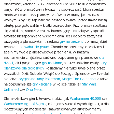
planszowe, karciane, RPG i akcesoria! Od 2003 roku gromadzimy
pasjonatów planszówek i tworzymy społeczność, która spędza
mnóstwo czasu przy planszy - zarówno w pracy, jak i w czasie
wolnym. Aby Cię zaprosić do naszego świata i przedstawić naszą
ofertę, przygotowaliśmy krótki przewodnik. Przy planszy spotkasz
się z bliskimi, spędzisz czas w interesujący i interaktywny sposób,
tworząc niezapomniane wspomnienia. Jeśli dopiero zaczynasz
przygodę z planszówkami, szukasz
gry na prezent
lub masz jakieś
pytania -
nie wahaj się pytać
! Chętnie odpowiemy, doradzimy i
spełnimy twoje planszówkowe pragnienia. W naszym
asortymencie znajdziesz zarówno popularne gry planszowe
dla
dzieci
, jak i pasjonujące
gry rodzinne
, a także unikalne tytuły i
gry
planszowe dla dorosłych
. Posiadamy nie tylko uwielbiane przez
wszystkich Dixit, Dobble, Wsiąść do Pociągu, Splendor czy Everdell,
ale także
oryginalne karty Pokemon,
Magic: The Gathering
, a także
najpopularniejsze
gry karciane
w Polsce, takie jak
Star Wars:
Unlimited
czy
One Piece
.
Dla miłośników gier bitewnych, takich jak
Warhammer 40,000
czy
Warhammer Age of Sigmar
, oferujemy szeroki wybór figurek, a dla
początkujących modelarzy i zaawansowanych artystów mamy