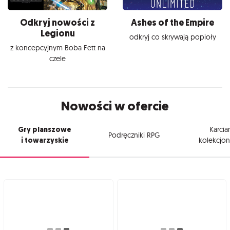
Odkryj nowości z
Ashes of the Empire
Legionu
odkryj co skrywają popioły
z koncepcyjnym Boba Fett na
czele
Nowości w ofercie
Gry planszowe
Karcia
Podręczniki RPG
i towarzyskie
kolekcjon