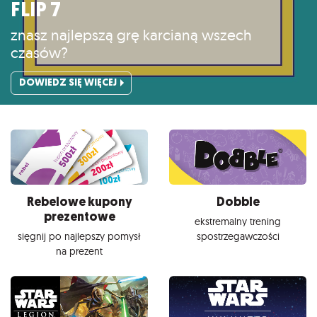
FLIP 7
znasz najlepszą grę karcianą wszech
czasów?
DOWIEDZ SIĘ WIĘCEJ
Rebelowe kupony
Dobble
prezentowe
ekstremalny trening
sięgnij po najlepszy pomysł
spostrzegawczości
na prezent