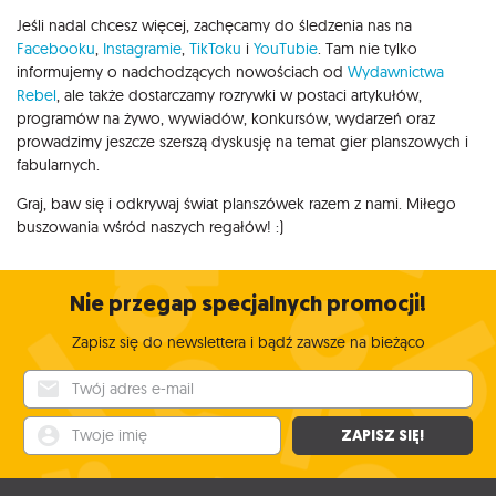
Jeśli nadal chcesz więcej, zachęcamy do śledzenia nas na
Facebooku
,
Instagramie
,
TikToku
i
YouTubie
. Tam nie tylko
informujemy o nadchodzących nowościach od
Wydawnictwa
Rebel
, ale także dostarczamy rozrywki w postaci artykułów,
programów na żywo, wywiadów, konkursów, wydarzeń oraz
prowadzimy jeszcze szerszą dyskusję na temat gier planszowych i
fabularnych.
Graj, baw się i odkrywaj świat planszówek razem z nami. Miłego
buszowania wśród naszych regałów! :)
Nie przegap specjalnych promocji!
Zapisz się do newslettera i bądź zawsze na bieżąco
Twój adres e-mail
Twoje imię
ZAPISZ SIĘ!