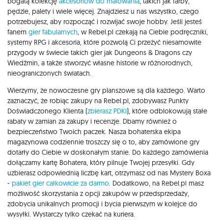
bogatą kolekcję
akcesoriów do malowania
, takich jak farby,
pędzle, palety i wiele więcej. Znajdziesz u nas wszystko, czego
potrzebujesz, aby rozpocząć i rozwijać swoje hobby. Jeśli jesteś
fanem
gier fabularnych
, w Rebel.pl czekają na Ciebie podręczniki,
systemy RPG i akcesoria, które pozwolą Ci przeżyć niesamowite
przygody w świecie takich gier jak Dungeons & Dragons czy
Wiedźmin, a także stworzyć własne historie w różnorodnych,
nieograniczonych światach.
Wierzymy, że nowoczesne gry planszowe są dla każdego. Warto
zaznaczyć, że robiąc zakupy na Rebel.pl, zdobywasz Punkty
Doświadczonego Klienta (
zbierasz PDKi
), które odblokowują stałe
rabaty w zamian za zakupy i recenzje. Dbamy również o
bezpieczeństwo Twoich paczek. Nasza bohaterska ekipa
magazynowa codziennie troszczy się o to, aby zamówione gry
dotarły do Ciebie w doskonałym stanie. Do każdego zamówienia
dołączamy kartę Bohatera, który pilnuje Twojej przesyłki. Gdy
uzbierasz odpowiednią liczbę kart, otrzymasz od nas Mystery Boxa
-
pakiet gier całkowicie za darmo
. Dodatkowo, na Rebel.pl masz
możliwość skorzystania z opcji zakupów w przedsprzedaży,
zdobycia unikalnych promocji i bycia pierwszym w kolejce do
wysyłki. Wystarczy tylko czekać na kuriera.