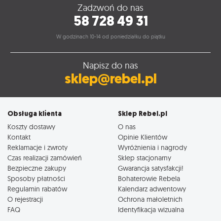
Zadzwoń do nas
58 728 49 31
W godzinach 10-14 od poniedziałku do piątku
Napisz do nas
sklep@rebel.pl
Obsługa klienta
Sklep Rebel.pl
Koszty dostawy
O nas
Kontakt
Opinie Klientów
Reklamacje i zwroty
Wyróżnienia i nagrody
Czas realizacji zamówień
Sklep stacjonarny
Bezpieczne zakupy
Gwarancja satysfakcji!
Sposoby płatności
Bohaterowie Rebela
Regulamin rabatów
Kalendarz adwentowy
O rejestracji
Ochrona małoletnich
FAQ
Identyfikacja wizualna