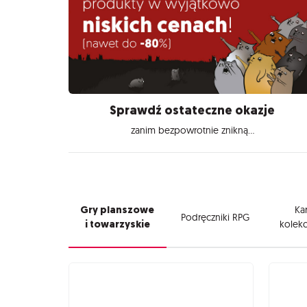
Sprawdź ostateczne okazje
zanim bezpowrotnie znikną...
Gry planszowe
Kar
Podręczniki RPG
i towarzyskie
kolekc