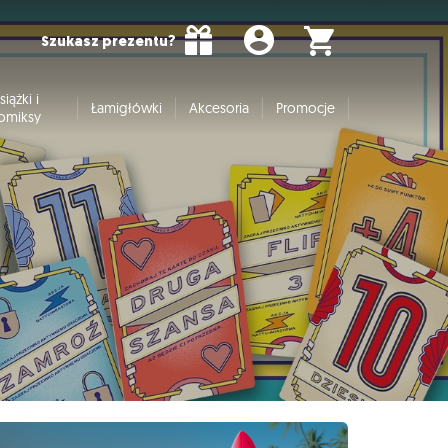
Szukasz prezentu?
siążki i
Łamigłówki
Akcesoria
Promocje
omiksy