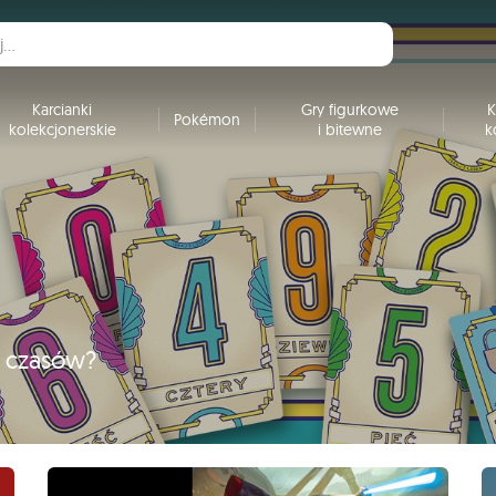
Karcianki
Gry figurkowe
K
Pokémon
kolekcjonerskie
i bitewne
k
h czasów?