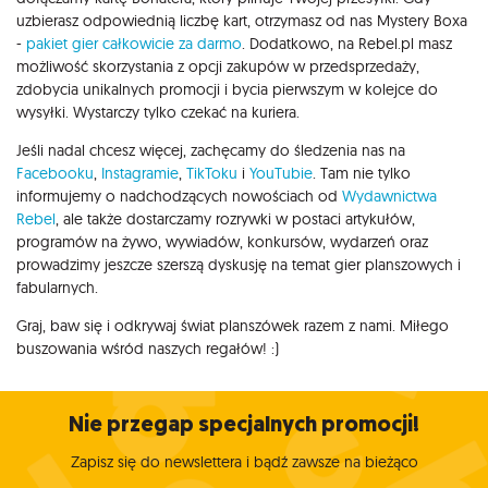
uzbierasz odpowiednią liczbę kart, otrzymasz od nas Mystery Boxa
-
pakiet gier całkowicie za darmo
. Dodatkowo, na Rebel.pl masz
możliwość skorzystania z opcji zakupów w przedsprzedaży,
zdobycia unikalnych promocji i bycia pierwszym w kolejce do
wysyłki. Wystarczy tylko czekać na kuriera.
Jeśli nadal chcesz więcej, zachęcamy do śledzenia nas na
Facebooku
,
Instagramie
,
TikToku
i
YouTubie
. Tam nie tylko
informujemy o nadchodzących nowościach od
Wydawnictwa
Rebel
, ale także dostarczamy rozrywki w postaci artykułów,
programów na żywo, wywiadów, konkursów, wydarzeń oraz
prowadzimy jeszcze szerszą dyskusję na temat gier planszowych i
fabularnych.
Graj, baw się i odkrywaj świat planszówek razem z nami. Miłego
buszowania wśród naszych regałów! :)
Nie przegap specjalnych promocji!
Zapisz się do newslettera i bądź zawsze na bieżąco