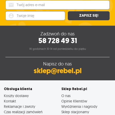
Twój adres e-mail
Twoje imię
ZAPISZ SIĘ!
Zadzwoń do nas
58 728 49 31
W godzinach 10-14 od poniedziałku do piątku
Napisz do nas
sklep@rebel.pl
Obsługa klienta
Sklep Rebel.pl
Koszty dostawy
O nas
Kontakt
Opinie Klientów
Reklamacje i zwroty
Wyróżnienia i nagrody
Czas realizacji zamówień
Sklep stacjonarny