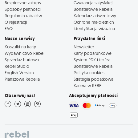
Bezpieczne zakupy
Gwarancja satysfakcji!
Sposoby płatności
Bohaterowie Rebela
Regulamin rabatów
Kalendarz adwentowy
O rejestracji
Ochrona małoletnich
FAQ
Identyfikacja wizualna
Nasze serwisy
Przydatne linki
Koszulki na karty
Newsletter
Wydawnictwo Rebel
Karty podarunkowe
Sprzedaż hurtowa
System PDK i trofea
Rebel Studio
Bohaterowie Rebela
English Version
Polityka cookies
Planszowa Rebelia
Strategia podatkowa
Kariera w REBEL
Obserwuj nas!
Akceptujemy płatności