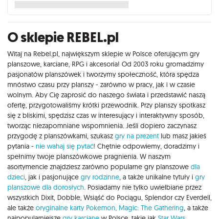
O sklepie REBEL.pl
Witaj na Rebel.pl, największym sklepie w Polsce oferującym gry
planszowe, karciane, RPG i akcesoria! Od 2003 roku gromadzimy
pasjonatów planszówek i tworzymy społeczność, która spędza
mnóstwo czasu przy planszy - zarówno w pracy, jak i w czasie
wolnym. Aby Cię zaprosić do naszego świata i przedstawić naszą
ofertę, przygotowaliśmy krótki przewodnik. Przy planszy spotkasz
się z bliskimi, spędzisz czas w interesujący i interaktywny sposób,
tworząc niezapomniane wspomnienia. Jeśli dopiero zaczynasz
przygodę z planszówkami, szukasz
gry na prezent
lub masz jakieś
pytania -
nie wahaj się pytać
! Chętnie odpowiemy, doradzimy i
spełnimy twoje planszówkowe pragnienia. W naszym
asortymencie znajdziesz zarówno popularne gry planszowe
dla
dzieci
, jak i pasjonujące
gry rodzinne
, a także unikalne tytuły i
gry
planszowe dla dorosłych
. Posiadamy nie tylko uwielbiane przez
wszystkich Dixit, Dobble, Wsiąść do Pociągu, Splendor czy Everdell,
ale także
oryginalne karty Pokemon,
Magic: The Gathering
, a także
najpopularniejsze
gry karciane
w Polsce, takie jak
Star Wars: