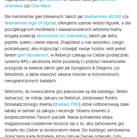
Unlimited
czy
One Piece
.
Dla miłośników gier bitewnych, takich jak
Warhammer 40,000
czy
Warhammer Age of Sigmar
, oferujemy szeroki wybór figurek, a dla
początkujących modelarzy i zaawansowanych artystów mamy
bogatą kolekcję
akcesoriów do malowania
, takich jak farby,
pędzle, palety i wiele więcej. Znajdziesz u nas wszystko, czego
potrzebujesz, aby rozpocząć i rozwijać swoje hobby. Jeśli jesteś
fanem
gier fabularnych
, w Rebel.pl czekają na Ciebie podręczniki,
systemy RPG i akcesoria, które pozwolą Ci przeżyć niesamowite
przygody w świecie takich gier jak Dungeons & Dragons czy
Wiedźmin, a także stworzyć własne historie w różnorodnych,
nieograniczonych światach.
Wierzymy, że nowoczesne gry planszowe są dla każdego. Warto
zaznaczyć, że robiąc zakupy na Rebel.pl, zdobywasz Punkty
Doświadczonego Klienta (
zbierasz PDKi
), które odblokowują stałe
rabaty w zamian za zakupy i recenzje. Dbamy również o
bezpieczeństwo Twoich paczek. Nasza bohaterska ekipa
magazynowa codziennie troszczy się o to, aby zamówione gry
dotarły do Ciebie w doskonałym stanie. Do każdego zamówienia
dołączamy kartę Bohatera, który pilnuje Twojej przesyłki. Gdy