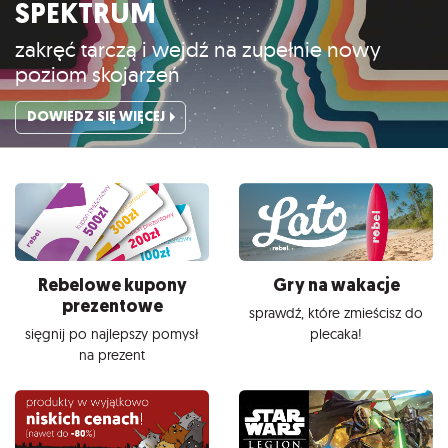
SPEKTRUM
zakręć tarczą i wejdź na zupełnie nowy
poziom skojarzeń
DOWIEDZ SIĘ WIĘCEJ
Rebelowe kupony
Gry na wakacje
prezentowe
sprawdź, które zmieścisz do
sięgnij po najlepszy pomysł
plecaka!
na prezent