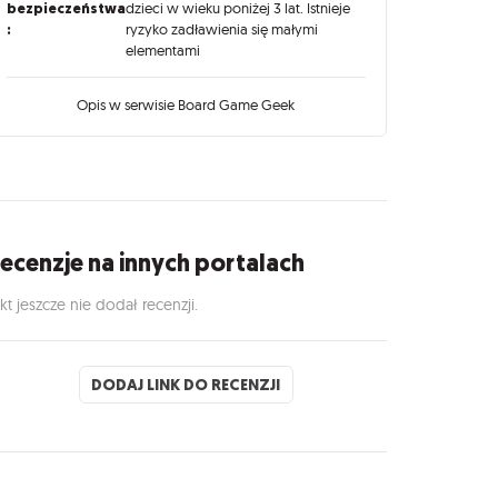
bezpieczeństwa
dzieci w wieku poniżej 3 lat. Istnieje
:
ryzyko zadławienia się małymi
elementami
Opis w serwisie Board Game Geek
ecenzje na innych portalach
kt jeszcze nie dodał recenzji.
DODAJ LINK DO RECENZJI