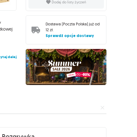
Dodaj do listy życzeń
y
Dostawa (
Poczta Polska
) już od
ątkowej
12 zł
.
m
Sprawdź opcje dostawy
ytaj dalej
Rozgrywka