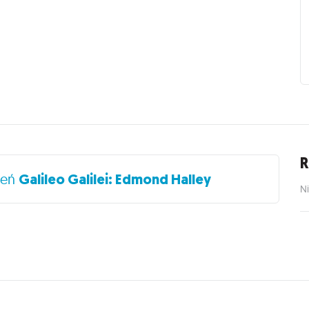
R
ceń
Galileo Galilei: Edmond Halley
Ni