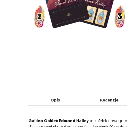
Opis
Recenzje
Opis
Galileo Galilei: Edmond Halley
to kafelek nowego b
Użyj jego wyjątkowej umiejętności, aby wynieść pozio