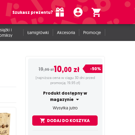
Szukasz prezentu?
siążki i
Łamigłówki
Akcesoria
Promocje
omiksy
10
,00
zł
-50%
19
,95
zł
(najniższa cena w ciągu 30 dni przed
promocją: 19,95 zł)
Produkt dostępny w
magazynie
Wysyłka jutro
DODAJ DO KOSZYKA