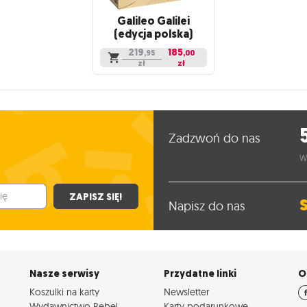
Galileo Galilei
(edycja polska)
219
185
,95
,00
zł
zł
Zadzwoń do nas
W
ZAPISZ SIĘ!
Napisz do nas
Nasze serwisy
Przydatne linki
O
Koszulki na karty
Newsletter
Wydawnictwo Rebel
Karty podarunkowe