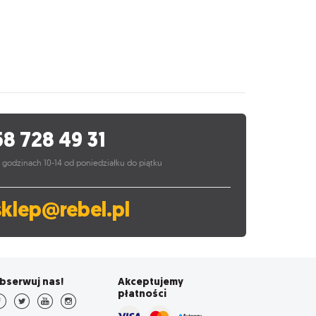
58 728 49 31
 godzinach 10-14 od poniedziałku do piątku
sklep@rebel.pl
bserwuj nas!
Akceptujemy
płatności