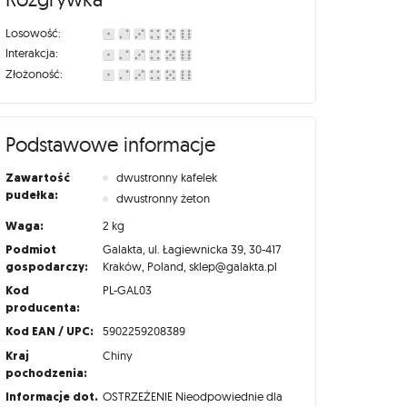
Losowość:
Interakcja:
Złożoność:
Podstawowe informacje
Zawartość
dwustronny kafelek
pudełka:
dwustronny żeton
Waga:
2 kg
Podmiot
Galakta, ul. Łagiewnicka 39, 30-417
gospodarczy:
Kraków, Poland, sklep@galakta.pl
Kod
PL-GAL03
producenta:
Kod EAN / UPC:
5902259208389
Kraj
Chiny
pochodzenia:
Informacje dot.
OSTRZEŻENIE Nieodpowiednie dla