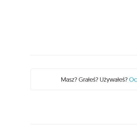
Recenzje
Masz? Grałeś? Używałeś?
O