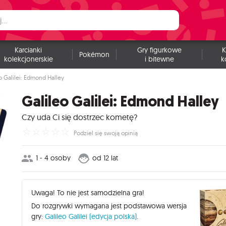
Karcianki
Gry figurkowe
K
Pokémon
kolekcjonerskie
i bitewne
k
o Galilei: Edmond Halley
Galileo Galilei: Edmond Halley
Czy uda Ci się dostrzec kometę?
☆
☆
☆
☆
☆
Podziel się swoją opinią
1 - 4 osoby
od 12 lat
Uwaga! To nie jest samodzielna gra!
Do rozgrywki wymagana jest podstawowa wersja
gry:
Galileo Galilei (edycja polska)
.