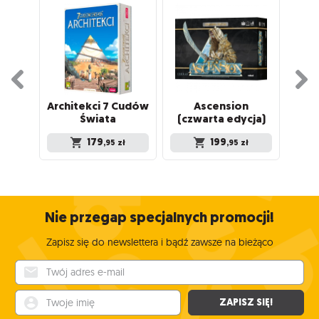
Architekci 7 Cudów
Ascension
P
Świata
(czwarta edycja)
179
199
,95
zł
,95
zł
Nie przegap specjalnych promocji!
Zapisz się do newslettera i bądź zawsze na bieżąco
Twój adres e-mail
Twoje imię
ZAPISZ SIĘ!