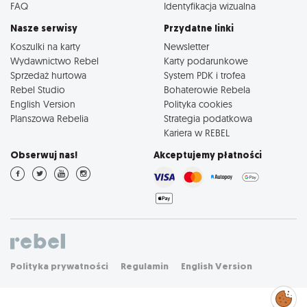
FAQ
Identyfikacja wizualna
Nasze serwisy
Przydatne linki
Koszulki na karty
Newsletter
Wydawnictwo Rebel
Karty podarunkowe
Sprzedaż hurtowa
System PDK i trofea
Rebel Studio
Bohaterowie Rebela
English Version
Polityka cookies
Planszowa Rebelia
Strategia podatkowa
Kariera w REBEL
Obserwuj nas!
Akceptujemy płatności
Polityka prywatności
Regulamin
English Version
Zarządzaj
preferencjami
cookies