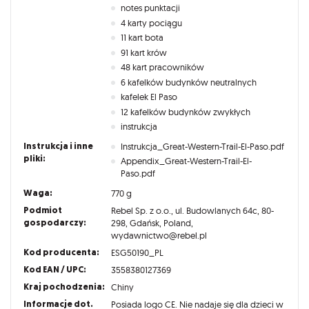
notes punktacji
4 karty pociągu
11 kart bota
91 kart krów
48 kart pracowników
6 kafelków budynków neutralnych
kafelek El Paso
12 kafelków budynków zwykłych
instrukcja
Instrukcja i inne
Instrukcja_Great-Western-Trail-El-Paso.pdf
pliki:
Appendix_Great-Western-Trail-El-
Paso.pdf
Waga:
770 g
Podmiot
Rebel Sp. z o.o., ul. Budowlanych 64c, 80-
gospodarczy:
298, Gdańsk, Poland,
wydawnictwo@rebel.pl
Kod producenta:
ESG50190_PL
Kod EAN / UPC:
3558380127369
Kraj pochodzenia:
Chiny
Informacje dot.
Posiada logo CE. Nie nadaje się dla dzieci w