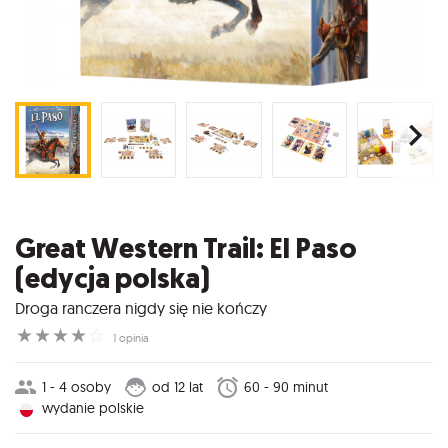
Great Western Trail: El Paso
(edycja polska)
Droga ranczera nigdy się nie kończy
☆
☆
☆
☆
☆
1 opinia
1 - 4 osoby
od 12 lat
60 - 90 minut
wydanie polskie