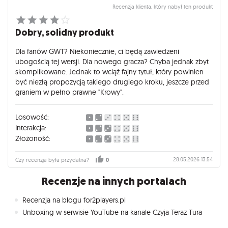
Recenzja klienta, który nabył ten produkt
Dobry, solidny produkt
Dla fanów GWT? Niekoniecznie, ci będą zawiedzeni
ubogością tej wersji. Dla nowego gracza? Chyba jednak zbyt
skomplikowane. Jednak to wciąż fajny tytuł, który powinien
być niezłą propozycją takiego drugiego kroku, jeszcze przed
graniem w pełno prawne "Krowy".
Losowość:
Interakcja:
Złożoność:
28.05.2026 13:54
Czy recenzja była przydatna?
0
Recenzje na innych portalach
Recenzja na blogu for2players.pl
Unboxing w serwisie YouTube na kanale Czyja Teraz Tura