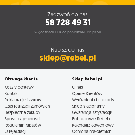
Zadzwoń do nas
58 728 49 31
W godzinach 10-14 od poniedziałku do piątku
Napisz do nas
sklep@rebel.pl
Obsługa klienta
Sklep Rebel.pl
Koszty dostawy
O nas
Kontakt
Opinie Klientów
Reklamacje i zwroty
Wyróżnienia i nagrody
Czas realizacji zamówień
Sklep stacjonarny
Bezpieczne zakupy
Gwarancja satysfakcji!
Sposoby płatności
Bohaterowie Rebela
Regulamin rabatów
Kalendarz adwentowy
O rejestracji
Ochrona małoletnich