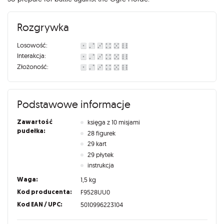
Rozgrywka
Losowość:
Interakcja:
Złożoność:
Podstawowe informacje
Zawartość
księga z 10 misjami
pudełka:
28 figurek
29 kart
29 płytek
instrukcja
Waga:
1,5 kg
Kod producenta:
F9528UU0
Kod EAN / UPC:
5010996223104