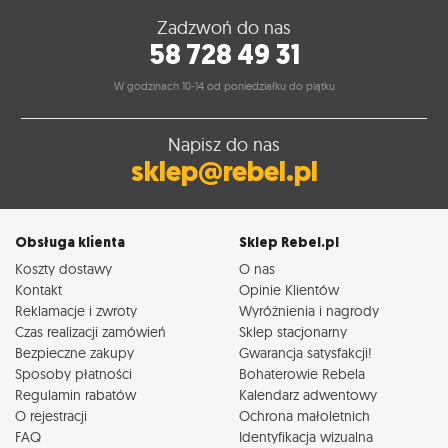
Zadzwoń do nas
58 728 49 31
W godzinach 10-14 od poniedziałku do piątku
Napisz do nas
sklep@rebel.pl
Obsługa klienta
Sklep Rebel.pl
Koszty dostawy
O nas
Kontakt
Opinie Klientów
Reklamacje i zwroty
Wyróżnienia i nagrody
Czas realizacji zamówień
Sklep stacjonarny
Bezpieczne zakupy
Gwarancja satysfakcji!
Sposoby płatności
Bohaterowie Rebela
Regulamin rabatów
Kalendarz adwentowy
O rejestracji
Ochrona małoletnich
FAQ
Identyfikacja wizualna