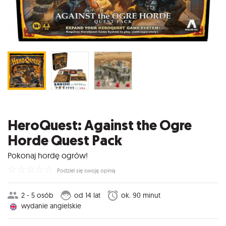
HeroQuest: Against the Ogre
Horde Quest Pack
Pokonaj hordę ogrów!
☆
☆
☆
☆
☆
Podziel się swoją opinią
2 - 5 osób
od 14 lat
ok. 90 minut
wydanie angielskie