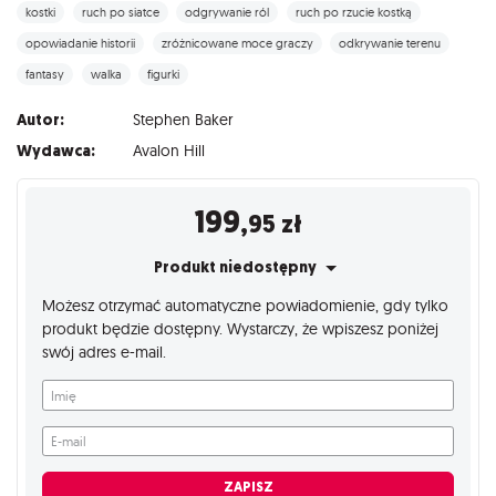
kostki
ruch po siatce
odgrywanie ról
ruch po rzucie kostką
opowiadanie historii
zróżnicowane moce graczy
odkrywanie terenu
fantasy
walka
figurki
Autor:
Stephen Baker
Wydawca:
Avalon Hill
199
,95
zł
Produkt niedostępny
Możesz otrzymać automatyczne powiadomienie, gdy tylko
produkt będzie dostępny. Wystarczy, że wpiszesz poniżej
swój adres e-mail.
Imię
E-mail
ZAPISZ