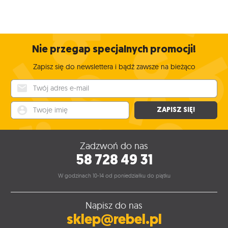
Nie przegap specjalnych promocji!
Zapisz się do newslettera i bądź zawsze na bieżąco
Twój adres e-mail
Twoje imię
ZAPISZ SIĘ!
Zadzwoń do nas
58 728 49 31
W godzinach 10-14 od poniedziałku do piątku
Napisz do nas
sklep@rebel.pl