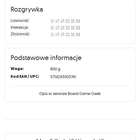
Rozgrywka
Losowość:
Interakcja:
Złożoność:
Podstawowe informacje
Waga:
800 g
Kod EAN / UPC:
5714293003741
Opis w serwisie Board Game Geek
Recenzje