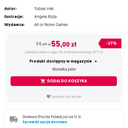
Autor:
Tobias Hall
Ilustracje:
Angela Rizza
Wydawca:
All or None Games
55
,00
zł
-27%
74
,95
zł
(najniższa cena w ciągu 30 dni przed promocją: 63,71 zł)
Produkt dostępny w magazynie
Wysyłka jutro
DODAJ DO KOSZYKA
Dodaj do listy życzeń
Dostawa (
Poczta Polska
) już od
12 zł
.
Sprawdź opcje dostawy