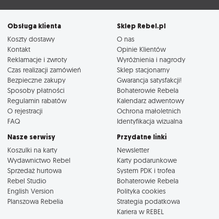
Obsługa klienta
Sklep Rebel.pl
Koszty dostawy
O nas
Kontakt
Opinie Klientów
Reklamacje i zwroty
Wyróżnienia i nagrody
Czas realizacji zamówień
Sklep stacjonarny
Bezpieczne zakupy
Gwarancja satysfakcji!
Sposoby płatności
Bohaterowie Rebela
Regulamin rabatów
Kalendarz adwentowy
O rejestracji
Ochrona małoletnich
FAQ
Identyfikacja wizualna
Nasze serwisy
Przydatne linki
Koszulki na karty
Newsletter
Wydawnictwo Rebel
Karty podarunkowe
Sprzedaż hurtowa
System PDK i trofea
Rebel Studio
Bohaterowie Rebela
English Version
Polityka cookies
Planszowa Rebelia
Strategia podatkowa
Kariera w REBEL