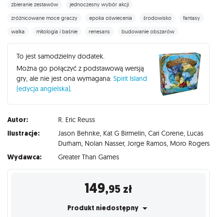
zbieranie zestawów
jednoczesny wybór akcji
zróżnicowane moce graczy
epoka oświecenia
środowisko
fantasy
walka
mitologia i baśnie
renesans
budowanie obszarów
To jest samodzielny dodatek.
Można go połączyć z podstawową wersją
gry, ale nie jest ona wymagana:
Spirit Island
(edycja angielska)
.
Autor:
R. Eric Reuss
Ilustracje:
Jason Behnke
,
Kat G Birmelin
,
Cari Corene
,
Lucas
Durham
,
Nolan Nasser
,
Jorge Ramos
,
Moro Rogers
Wydawca:
Greater Than Games
149
,95
zł
Produkt niedostępny