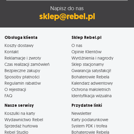
Napisz do nas
sklep@rebel.pl
Obsługa klienta
Sklep Rebel.pl
Koszty dostawy
O nas
Kontakt
Opinie Klientów
Reklamacje i zwroty
Wyróżnienia i nagrody
Czas realizacji zamówień
Sklep stacjonarny
Bezpieczne zakupy
Gwarancja satysfakcji!
Sposoby płatności
Bohaterowie Rebela
Regulamin rabatów
Kalendarz adwentowy
O rejestracji
Ochrona małoletnich
FAQ
Identyfikacja wizualna
Nasze serwisy
Przydatne linki
Koszulki na karty
Newsletter
Wydawnictwo Rebel
Karty podarunkowe
Sprzedaż hurtowa
System PDK i trofea
Rebel Studio
Bohaterowie Rebela