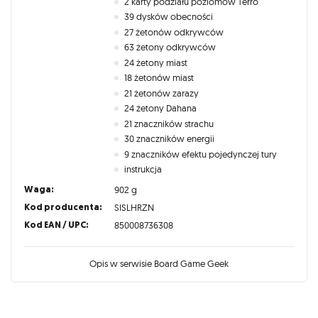
2 karty podziału poziomów Terro
39 dysków obecności
27 żetonów odkrywców
63 żetony odkrywców
24 żetony miast
18 żetonów miast
21 żetonów zarazy
24 żetony Dahana
21 znaczników strachu
30 znaczników energii
9 znaczników efektu pojedynczej tury
instrukcja
Waga:
902 g
Kod producenta:
SISLHRZN
Kod EAN / UPC:
850008736308
Opis w serwisie Board Game Geek