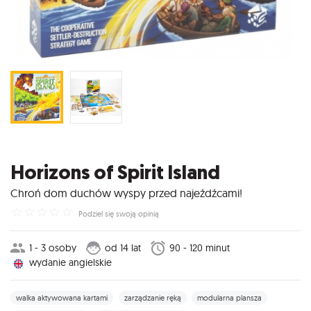
Horizons of Spirit Island
Chroń dom duchów wyspy przed najeźdźcami!
☆
☆
☆
☆
☆
Podziel się swoją opinią
1 - 3 osoby
od 14 lat
90 - 120 minut
wydanie angielskie
walka aktywowana kartami
zarządzanie ręką
modularna plansza