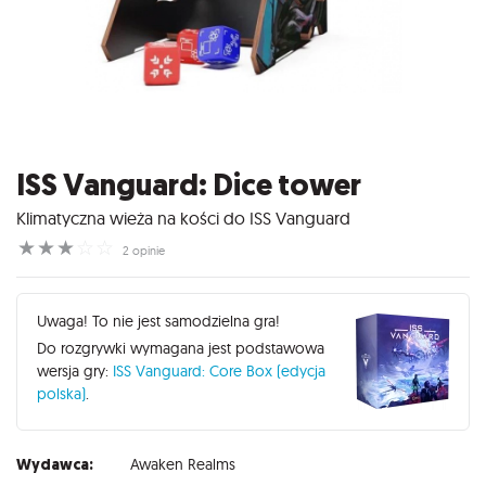
ISS Vanguard: Dice tower
Klimatyczna wieża na kości do ISS Vanguard
☆
☆
☆
☆
☆
2 opinie
Uwaga! To nie jest samodzielna gra!
Do rozgrywki wymagana jest podstawowa
wersja gry:
ISS Vanguard: Core Box (edycja
polska)
.
Wydawca:
Awaken Realms