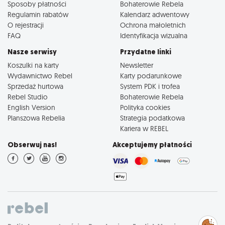
Sposoby płatności
Bohaterowie Rebela
Regulamin rabatów
Kalendarz adwentowy
O rejestracji
Ochrona małoletnich
FAQ
Identyfikacja wizualna
Nasze serwisy
Przydatne linki
Koszulki na karty
Newsletter
Wydawnictwo Rebel
Karty podarunkowe
Sprzedaż hurtowa
System PDK i trofea
Rebel Studio
Bohaterowie Rebela
English Version
Polityka cookies
Planszowa Rebelia
Strategia podatkowa
Kariera w REBEL
Obserwuj nas!
Akceptujemy płatności
Zarządzaj
preferencjami