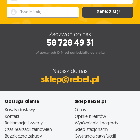
Twoje imię
ZAPISZ SIĘ!
Zadzwoń do nas
58 728 49 31
W godzinach 10-14 od poniedziałku do piątku
Napisz do nas
sklep@rebel.pl
Obsługa klienta
Sklep Rebel.pl
Koszty dostawy
O nas
Kontakt
Opinie Klientów
Reklamacje i zwroty
Wyróżnienia i nagrody
Czas realizacji zamówień
Sklep stacjonarny
Bezpieczne zakupy
Gwarancja satysfakcji!