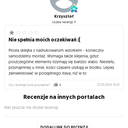
Krzysztof
Liczba recenzji: 11
Nie spełnia moich oczekiwań :(
Prosta sklejka z nadrukowanym wzorkiem - konieczny
samodzielny montaż. Wymaga także klejenia, gdyż
poszczególne elementy trzymają się bardzo słabo. Niestety,
przynajmniej u mnie, kości czasami utykają w środku. Lepiej
zainwestować w porządnego traya, niż w to
22.03.2024 13:20
Czy recenzja była przydatna?
0
Recenzje na innych portalach
Nikt jeszcze nie dodał recenzji.
DODAJ LINK DO RECENZJI