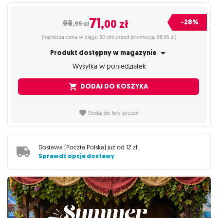
71
,00
zł
-28%
98
,95
zł
(najniższa cena w ciągu 30 dni przed promocją: 98,95 zł)
Produkt dostępny w magazynie
Wysyłka w poniedziałek
DODAJ DO KOSZYKA
Dodaj do listy życzeń
Dostawa (
Poczta Polska
) już od
12 zł
.
Sprawdź opcje dostawy