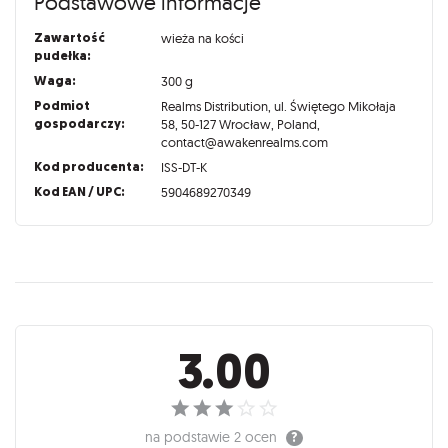
Podstawowe informacje
Zawartość
wieża na kości
pudełka:
Waga:
300 g
Podmiot
Realms Distribution, ul. Świętego Mikołaja
gospodarczy:
58, 50-127 Wrocław, Poland,
contact@awakenrealms.com
Kod producenta:
ISS-DT-K
Kod EAN / UPC:
5904689270349
Recenzje
3.00
na podstawie
2 ocen