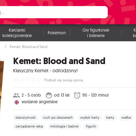
Karcianki
Gry figurkowe
K
Pokémon
kolekcjonerskie
i bitewne
k
Kemet: Blood and Sand
Kemet: Blood and Sand
Klasyczny Kemet - odrodzony!
☆
☆
☆
☆
☆
Podziel się swoją opinią
2 - 5 osób
od 13 lat
90 - 120 minut
wydanie angielskie
starożytność
ruch po obszarach
wybór karty
karty
walka
zarządzanie ręką
mitologia i baśnie
figurki