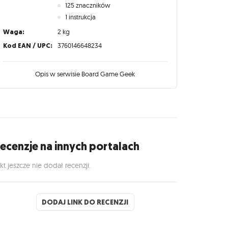
125 znaczników
1 instrukcja
Waga:
2 kg
Kod EAN / UPC:
3760146648234
Opis w serwisie Board Game Geek
ecenzje na innych portalach
kt jeszcze nie dodał recenzji.
DODAJ LINK DO RECENZJI