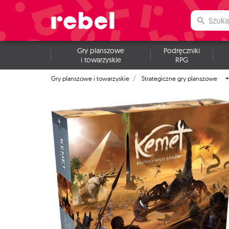
Gry planszowe
Podręczniki
i towarzyskie
RPG
Gry planszowe i towarzyskie
Strategiczne gry planszowe