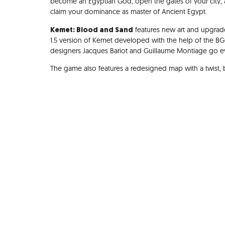
become an Egyptian God, open the gates of your city, 
claim your dominance as master of Ancient Egypt.
Kemet: Blood and Sand
features new art and upgrad
1.5 version of Kemet developed with the help of the BG
designers Jacques Bariot and Guillaume Montiage go ev
The game also features a redesigned map with a twist, b