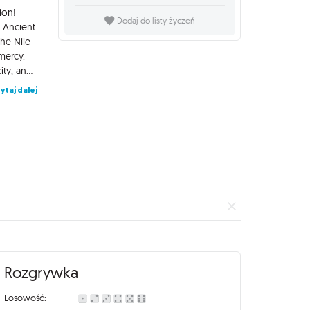
ion!
Dodaj do listy życzeń
c Ancient
the Nile
mercy.
Get ready to become an Egyptian God, open the gates of your city, and let your troops sing the song of war to please you and claim your dominance as master of Ancient Egypt. Kemet: Blood and Sand features new art and upgraded gameplay with new approachable rules that go beyond the 1.5 version of Kemet developed with the help of the BGG community. Free from the constraints of existing components, designers Jacques Bariot and Guillaume Montiage go even further in fine-tuning the Kemet experience. The game also features a redesigned map with a twist, bigger and more detailed figurines, and other surprises.
ytaj dalej
Rozgrywka
Losowość: