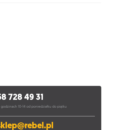
58 728 49 31
 godzinach 10-14 od poniedziałku do piątku
sklep@rebel.pl