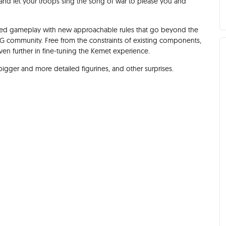
and let your troops sing the song of war to please you and
ed gameplay with new approachable rules that go beyond the
G community. Free from the constraints of existing components,
en further in fine-tuning the Kemet experience.
igger and more detailed figurines, and other surprises.