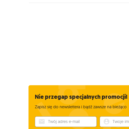
Nie przegap specjalnych promocji!
Zapisz się do newslettera i bądź zawsze na bieżąco
Twój adres e-mail
Twoje imię