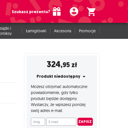
Szukasz prezentu?
siążki i
Łamigłówki
Akcesoria
Promocje
omiksy
324
,95
zł
Produkt niedostępny
Możesz otrzymać automatyczne
powiadomienie, gdy tylko
produkt będzie dostępny.
Wystarczy, że wpiszesz poniżej
swój adres e-mail.
Imię
E-mail
ZAPISZ