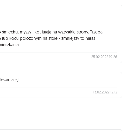
śmiechu, myszy i kot latają na wszystkie strony. Trzeba
 lub kocu polozonym na stole - zmniejszy to hałas i
ieszkania.
25.02.2022 19:26
ecenia ;-)
13.02.2022 12:12