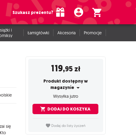
Szukasz prezentu?
siążki i
Łamigłówki
Akcesoria
Promocje
omiksy
119
,95
zł
Produkt dostępny w
magazynie
olskie
Wysyłka jutro
DODAJ DO KOSZYKA
ai się
Dodaj do listy życzeń
 Kto