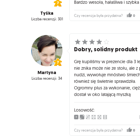
Bardzo wesoła, hałaśliwa i szybka
Tyśka
0
Czy recenzja była przydatna?
Liczba recenzji: 301
Dobry, solidny produkt
Grę kupiliśmy w prezencie dla 3 le
nie znika może nie ze stołu, ale z
Martyna
nudzi, wywołuje mnóstwo śmiechu
Liczba recenzji: 34
również się świetnie sprawdziła.
Ogromny plus za wykonanie, ciężk
dostał w oko latającą myszką
Losowość:
0
Czy recenzja była przydatna?