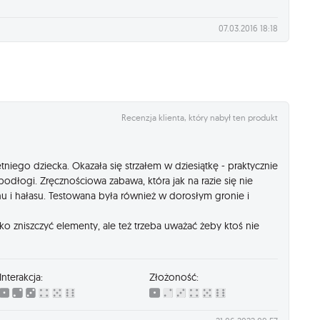
07.03.2016 18:18
Recenzja klienta, który nabył ten produkt
tniego dziecka. Okazała się strzałem w dziesiątkę - praktycznie
 podłogi. Zręcznościowa zabawa, która jak na razie się nie
 i hałasu. Testowana była również w dorosłym gronie i
o zniszczyć elementy, ale też trzeba uważać żeby ktoś nie
Interakcja:
Złożoność: