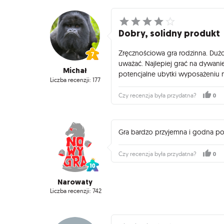
Dobry, solidny produkt
Zręcznościowa gra rodzinna. Dużo 
uważać. Najlepiej grać na dywanie
Michał
potencjalne ubytki wyposażeniu m
Liczba recenzji: 177
0
Czy recenzja była przydatna?
Gra bardzo przyjemna i godna pol
0
Czy recenzja była przydatna?
Narowaty
Liczba recenzji: 742