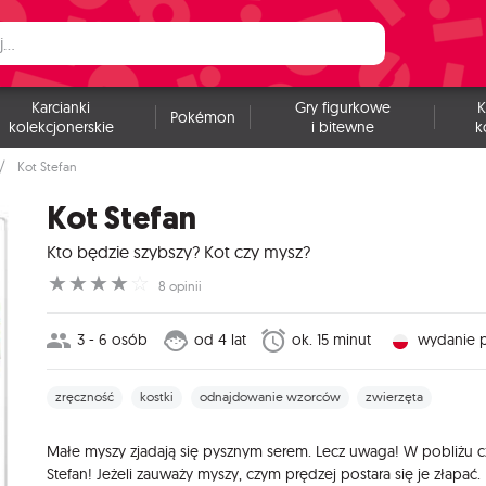
Karcianki
Gry figurkowe
K
Pokémon
kolekcjonerskie
i bitewne
k
Kot Stefan
Kot Stefan
Kto będzie szybszy? Kot czy mysz?
☆
☆
☆
☆
☆
8 opinii
3 - 6 osób
od 4 lat
ok. 15 minut
wydanie p
zręczność
kostki
odnajdowanie wzorców
zwierzęta
Małe myszy zjadają się pysznym serem. Lecz uwaga! W pobliżu cz
Stefan! Jeżeli zauważy myszy, czym prędzej postara się je złapać.