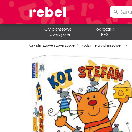
Gry planszowe
Podręczniki
i towarzyskie
RPG
Gry planszowe i towarzyskie
Rodzinne gry planszowe