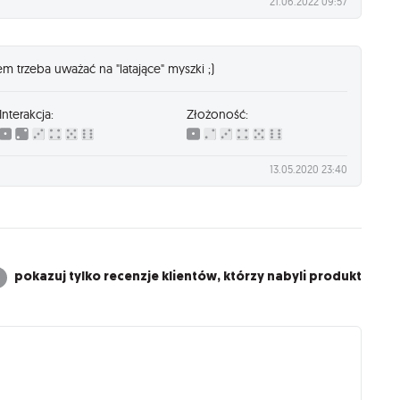
21.06.2022 09:57
m trzeba uważać na "latające" myszki ;)
Interakcja:
Złożoność:
13.05.2020 23:40
pokazuj tylko recenzje klientów, którzy nabyli produkt