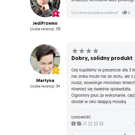
2
Czy recenzja była przydatna?
JediPrzemo
Liczba recenzji: 135
Dobry, solidny produkt
Grę kupiliśmy w prezencie dla 3 le
nie znika może nie ze stołu, ale z
Martyna
nudzi, wywołuje mnóstwo śmiechu
Liczba recenzji: 34
również się świetnie sprawdziła.
Ogromny plus za wykonanie, ciężk
dostał w oko latającą myszką
Losowość: