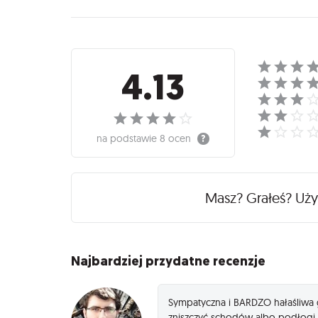
Recenzje
4.13
na podstawie
8 ocen
Masz? Grałeś? Uż
Najbardziej przydatne recenzje
Sympatyczna i BARDZO hałaśliwa 
zniszczyć schodów albo podłogi.