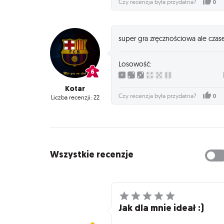
0
Czy recenzja była przydatna?
super gra zręcznościowa ale czase
Losowość:
Kotar
0
Czy recenzja była przydatna?
Liczba recenzji: 22
Wszystkie recenzje
Jak dla mnie ideał :)