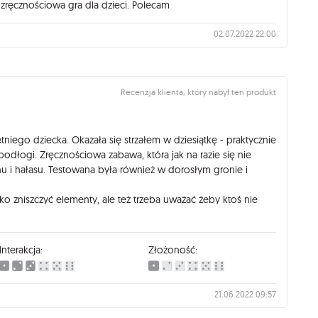
 zręcznościowa gra dla dzieci. Polecam
02.07.2022 22:00
Recenzja klienta, który nabył ten produkt
tniego dziecka. Okazała się strzałem w dziesiątkę - praktycznie
 podłogi. Zręcznościowa zabawa, która jak na razie się nie
 i hałasu. Testowana była również w dorosłym gronie i
o zniszczyć elementy, ale też trzeba uważać żeby ktoś nie
Interakcja:
Złożoność:
21.06.2022 09:57