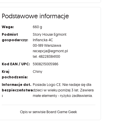
Podstawowe informacje
Waga:
660 g
Podmiot
Story House Egmont
gospodarczy:
Inflancka 4C
00-189 Warszawa
recepcja@egmont.pl
tel. 48228384100
Kod EAN / UPC:
5908215005986
Kraj
Chiny
pochodzenia:
Informacje dot.
Posiada Logo CE. Nie nadaje się dla
bezpieczeństwa
dzieci w wieku poniżej 3 lat. Zawiera
:
małe elementy - ryzyko zadławienia.
Opis w serwisie Board Game Geek