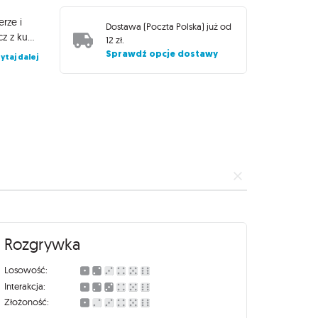
rze i
Dostawa (
Poczta Polska
) już od
trzymają je za ogonki. Gdy na kostce wypadnie symbol kota, gracz z kubeczkiem stara się złapać jak najwięcej myszy. Gracze, którzy się zagapili i nie uciekli w porę, tracą punkty. Kot Stefan to zabawna gra, którą pokochają wszystkie dzieci. Ma bardzo proste zasady, a rozgrywka dostarcza mnóstwo śmiechu. Dlaczego warto kupić: Mogą grać już 4-letnie dzieci Pięknie wykonane drewniane elementy Proste zasady i duże emocje
12 zł
.
Sprawdź opcje dostawy
ytaj dalej
Rozgrywka
Losowość:
Interakcja:
Złożoność: