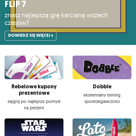
FLIP 7
znasz najlepszą grę karcianą wszech
czasów?
DOWIEDZ SIĘ WIĘCEJ
Rebelowe kupony
Dobble
prezentowe
ekstremalny trening
sięgnij po najlepszy pomysł
spostrzegawczości
na prezent