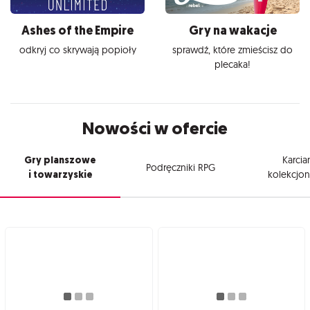
Ashes of the Empire
Gry na wakacje
odkryj co skrywają popioły
sprawdź, które zmieścisz do
plecaka!
Nowości w ofercie
Gry planszowe
Karcia
Podręczniki RPG
i towarzyskie
kolekcjon