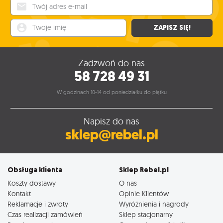
Twój adres e-mail
Twoje imię
ZAPISZ SIĘ!
Zadzwoń do nas
58 728 49 31
W godzinach 10-14 od poniedziałku do piątku
Napisz do nas
sklep@rebel.pl
Obsługa klienta
Sklep Rebel.pl
Koszty dostawy
O nas
Kontakt
Opinie Klientów
Reklamacje i zwroty
Wyróżnienia i nagrody
Czas realizacji zamówień
Sklep stacjonarny