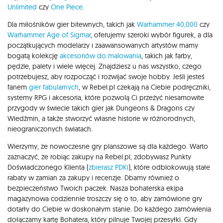
Unlimited
czy
One Piece
.
Dla miłośników gier bitewnych, takich jak
Warhammer 40,000
czy
Warhammer Age of Sigmar
, oferujemy szeroki wybór figurek, a dla
początkujących modelarzy i zaawansowanych artystów mamy
bogatą kolekcję
akcesoriów do malowania
, takich jak farby,
pędzle, palety i wiele więcej. Znajdziesz u nas wszystko, czego
potrzebujesz, aby rozpocząć i rozwijać swoje hobby. Jeśli jesteś
fanem
gier fabularnych
, w Rebel.pl czekają na Ciebie podręczniki,
systemy RPG i akcesoria, które pozwolą Ci przeżyć niesamowite
przygody w świecie takich gier jak Dungeons & Dragons czy
Wiedźmin, a także stworzyć własne historie w różnorodnych,
nieograniczonych światach.
Wierzymy, że nowoczesne gry planszowe są dla każdego. Warto
zaznaczyć, że robiąc zakupy na Rebel.pl, zdobywasz Punkty
Doświadczonego Klienta (
zbierasz PDKi
), które odblokowują stałe
rabaty w zamian za zakupy i recenzje. Dbamy również o
bezpieczeństwo Twoich paczek. Nasza bohaterska ekipa
magazynowa codziennie troszczy się o to, aby zamówione gry
dotarły do Ciebie w doskonałym stanie. Do każdego zamówienia
dołączamy kartę Bohatera, który pilnuje Twojej przesyłki. Gdy