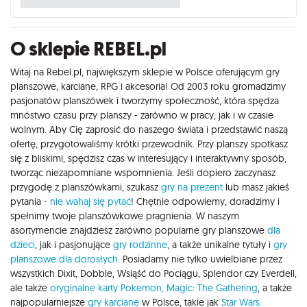
O sklepie REBEL.pl
Witaj na Rebel.pl, największym sklepie w Polsce oferującym gry
planszowe, karciane, RPG i akcesoria! Od 2003 roku gromadzimy
pasjonatów planszówek i tworzymy społeczność, która spędza
mnóstwo czasu przy planszy - zarówno w pracy, jak i w czasie
wolnym. Aby Cię zaprosić do naszego świata i przedstawić naszą
ofertę, przygotowaliśmy krótki przewodnik. Przy planszy spotkasz
się z bliskimi, spędzisz czas w interesujący i interaktywny sposób,
tworząc niezapomniane wspomnienia. Jeśli dopiero zaczynasz
przygodę z planszówkami, szukasz
gry na prezent
lub masz jakieś
pytania -
nie wahaj się pytać
! Chętnie odpowiemy, doradzimy i
spełnimy twoje planszówkowe pragnienia. W naszym
asortymencie znajdziesz zarówno popularne gry planszowe
dla
dzieci
, jak i pasjonujące
gry rodzinne
, a także unikalne tytuły i
gry
planszowe dla dorosłych
. Posiadamy nie tylko uwielbiane przez
wszystkich Dixit, Dobble, Wsiąść do Pociągu, Splendor czy Everdell,
ale także
oryginalne karty Pokemon,
Magic: The Gathering
, a także
najpopularniejsze
gry karciane
w Polsce, takie jak
Star Wars: