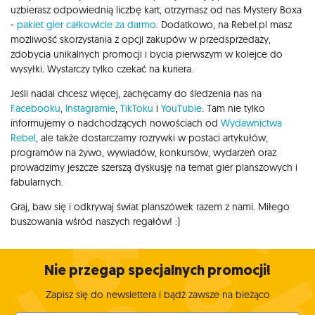
uzbierasz odpowiednią liczbę kart, otrzymasz od nas Mystery Boxa
-
pakiet gier całkowicie za darmo
. Dodatkowo, na Rebel.pl masz
możliwość skorzystania z opcji zakupów w przedsprzedaży,
zdobycia unikalnych promocji i bycia pierwszym w kolejce do
wysyłki. Wystarczy tylko czekać na kuriera.
Jeśli nadal chcesz więcej, zachęcamy do śledzenia nas na
Facebooku
,
Instagramie
,
TikToku
i
YouTubie
. Tam nie tylko
informujemy o nadchodzących nowościach od
Wydawnictwa
Rebel
, ale także dostarczamy rozrywki w postaci artykułów,
programów na żywo, wywiadów, konkursów, wydarzeń oraz
prowadzimy jeszcze szerszą dyskusję na temat gier planszowych i
fabularnych.
Graj, baw się i odkrywaj świat planszówek razem z nami. Miłego
buszowania wśród naszych regałów! :)
Nie przegap specjalnych promocji!
Zapisz się do newslettera i bądź zawsze na bieżąco