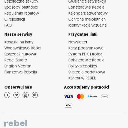
Bezpieczne zakupy
Gwarancja satysfakcji!
Sposoby płatności
Bohaterowie Rebela
Regulamin rabatów
Kalendarz adwentowy
O rejestracji
Ochrona małoletnich
FAQ
Identyfikacja wizualna
Nasze serwisy
Przydatne linki
Koszulki na karty
Newsletter
Wydawnictwo Rebel
Karty podarunkowe
Sprzedaż hurtowa
System PDK i trofea
Rebel Studio
Bohaterowie Rebela
English Version
Polityka cookies
Planszowa Rebelia
Strategia podatkowa
Kariera w REBEL
Obserwuj nas!
Akceptujemy płatności