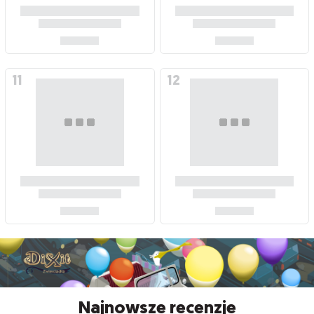
Najnowsze recenzje