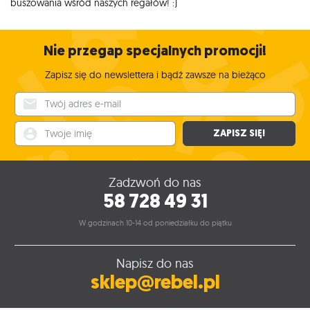
buszowania wśród naszych regałów! :)
Nie przegap specjalnych promocji!
Zapisz się do newslettera i bądź zawsze na bieżąco
Twój adres e-mail
Twoje imię
ZAPISZ SIĘ!
Zadzwoń do nas
58 728 49 31
W godzinach 10-14 od poniedziałku do piątku
Napisz do nas
sklep@rebel.pl