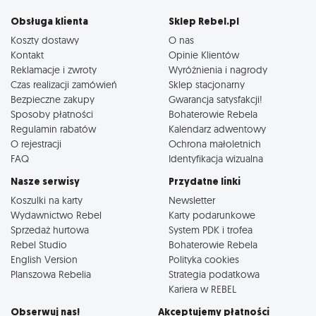
Obsługa klienta
Sklep Rebel.pl
Koszty dostawy
O nas
Kontakt
Opinie Klientów
Reklamacje i zwroty
Wyróżnienia i nagrody
Czas realizacji zamówień
Sklep stacjonarny
Bezpieczne zakupy
Gwarancja satysfakcji!
Sposoby płatności
Bohaterowie Rebela
Regulamin rabatów
Kalendarz adwentowy
O rejestracji
Ochrona małoletnich
FAQ
Identyfikacja wizualna
Nasze serwisy
Przydatne linki
Koszulki na karty
Newsletter
Wydawnictwo Rebel
Karty podarunkowe
Sprzedaż hurtowa
System PDK i trofea
Rebel Studio
Bohaterowie Rebela
English Version
Polityka cookies
Planszowa Rebelia
Strategia podatkowa
Kariera w REBEL
Obserwuj nas!
Akceptujemy płatności