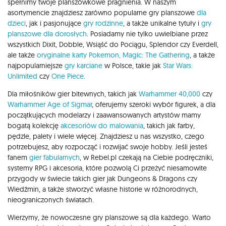
spełnimy twoje planszówkowe pragnienia. W naszym
asortymencie znajdziesz zarówno popularne gry planszowe
dla
dzieci
, jak i pasjonujące
gry rodzinne
, a także unikalne tytuły i
gry
planszowe dla dorosłych
. Posiadamy nie tylko uwielbiane przez
wszystkich Dixit, Dobble, Wsiąść do Pociągu, Splendor czy Everdell,
ale także
oryginalne karty Pokemon,
Magic: The Gathering
, a także
najpopularniejsze
gry karciane
w Polsce, takie jak
Star Wars:
Unlimited
czy
One Piece
.
Dla miłośników gier bitewnych, takich jak
Warhammer 40,000
czy
Warhammer Age of Sigmar
, oferujemy szeroki wybór figurek, a dla
początkujących modelarzy i zaawansowanych artystów mamy
bogatą kolekcję
akcesoriów do malowania
, takich jak farby,
pędzle, palety i wiele więcej. Znajdziesz u nas wszystko, czego
potrzebujesz, aby rozpocząć i rozwijać swoje hobby. Jeśli jesteś
fanem
gier fabularnych
, w Rebel.pl czekają na Ciebie podręczniki,
systemy RPG i akcesoria, które pozwolą Ci przeżyć niesamowite
przygody w świecie takich gier jak Dungeons & Dragons czy
Wiedźmin, a także stworzyć własne historie w różnorodnych,
nieograniczonych światach.
Wierzymy, że nowoczesne gry planszowe są dla każdego. Warto