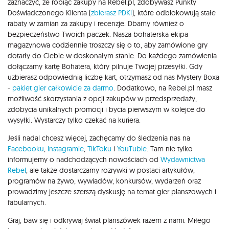
zaznaczyć, że robiąc zakupy na Rebel.pl, zdobywasz Punkty
Doświadczonego Klienta (
zbierasz PDKi
), które odblokowują stałe
rabaty w zamian za zakupy i recenzje. Dbamy również o
bezpieczeństwo Twoich paczek. Nasza bohaterska ekipa
magazynowa codziennie troszczy się o to, aby zamówione gry
dotarły do Ciebie w doskonałym stanie. Do każdego zamówienia
dołączamy kartę Bohatera, który pilnuje Twojej przesyłki. Gdy
uzbierasz odpowiednią liczbę kart, otrzymasz od nas Mystery Boxa
-
pakiet gier całkowicie za darmo
. Dodatkowo, na Rebel.pl masz
możliwość skorzystania z opcji zakupów w przedsprzedaży,
zdobycia unikalnych promocji i bycia pierwszym w kolejce do
wysyłki. Wystarczy tylko czekać na kuriera.
Jeśli nadal chcesz więcej, zachęcamy do śledzenia nas na
Facebooku
,
Instagramie
,
TikToku
i
YouTubie
. Tam nie tylko
informujemy o nadchodzących nowościach od
Wydawnictwa
Rebel
, ale także dostarczamy rozrywki w postaci artykułów,
programów na żywo, wywiadów, konkursów, wydarzeń oraz
prowadzimy jeszcze szerszą dyskusję na temat gier planszowych i
fabularnych.
Graj, baw się i odkrywaj świat planszówek razem z nami. Miłego