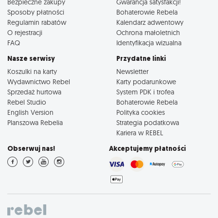
Bezpieczne zakupy
Gwarancja satysfakcji!
Sposoby płatności
Bohaterowie Rebela
Regulamin rabatów
Kalendarz adwentowy
O rejestracji
Ochrona małoletnich
FAQ
Identyfikacja wizualna
Nasze serwisy
Przydatne linki
Koszulki na karty
Newsletter
Wydawnictwo Rebel
Karty podarunkowe
Sprzedaż hurtowa
System PDK i trofea
Rebel Studio
Bohaterowie Rebela
English Version
Polityka cookies
Planszowa Rebelia
Strategia podatkowa
Kariera w REBEL
Obserwuj nas!
Akceptujemy płatności