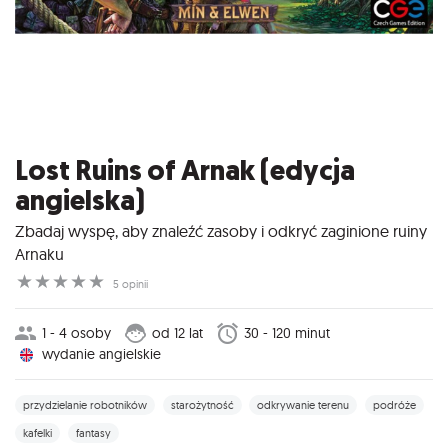
Lost Ruins of Arnak (edycja
angielska)
Zbadaj wyspę, aby znaleźć zasoby i odkryć zaginione ruiny
Arnaku
☆
☆
☆
☆
☆
5 opinii
1 - 4 osoby
od 12 lat
30 - 120 minut
wydanie angielskie
przydzielanie robotników
starożytność
odkrywanie terenu
podróże
kafelki
fantasy