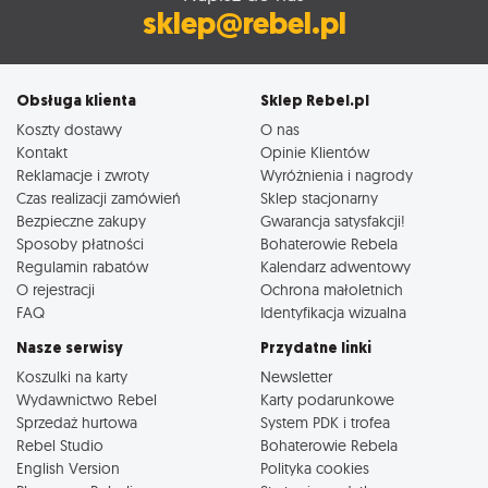
sklep@rebel.pl
Obsługa klienta
Sklep Rebel.pl
Koszty dostawy
O nas
Kontakt
Opinie Klientów
Reklamacje i zwroty
Wyróżnienia i nagrody
Czas realizacji zamówień
Sklep stacjonarny
Bezpieczne zakupy
Gwarancja satysfakcji!
Sposoby płatności
Bohaterowie Rebela
Regulamin rabatów
Kalendarz adwentowy
O rejestracji
Ochrona małoletnich
FAQ
Identyfikacja wizualna
Nasze serwisy
Przydatne linki
Koszulki na karty
Newsletter
Wydawnictwo Rebel
Karty podarunkowe
Sprzedaż hurtowa
System PDK i trofea
Rebel Studio
Bohaterowie Rebela
English Version
Polityka cookies