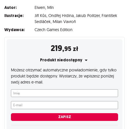
Autor:
Elwen
,
Mín
Ilustracje:
Jiří Kůs
,
Ondřej Hrdina
,
Jakub Politzer
,
František
Sedláček
,
Milan Vavroň
Wydawca:
Czech Games Edition
219
,95
zł
Produkt niedostępny
Możesz otrzymać automatyczne powiadomienie, gdy tylko
produkt będzie dostępny. Wystarczy, że wpiszesz poniżej
swój adres e-mail.
Imię
E-mail
ZAPISZ