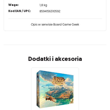
Waga:
1,8 kg
Kod EAN / UPC:
8594156310592
Opis w serwisie Board Game Geek
Dodatki i akcesoria