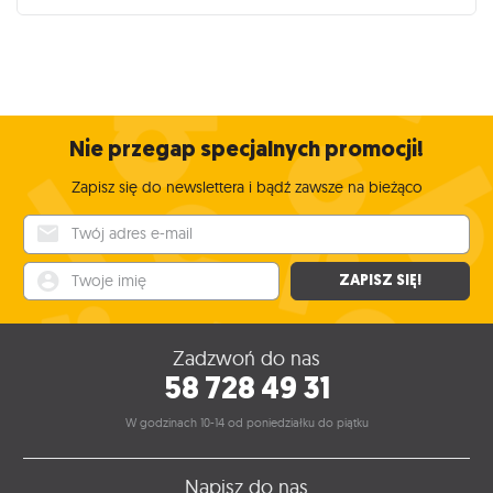
Nie przegap specjalnych promocji!
Zapisz się do newslettera i bądź zawsze na bieżąco
Twój adres e-mail
Twoje imię
ZAPISZ SIĘ!
Zadzwoń do nas
58 728 49 31
W godzinach 10-14 od poniedziałku do piątku
Napisz do nas