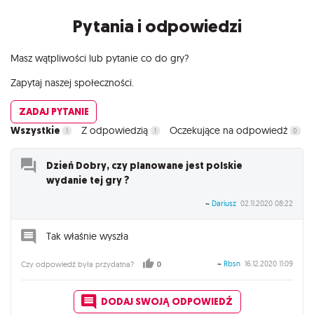
Pytania i odpowiedzi
Masz wątpliwości lub pytanie co do gry?
Zapytaj naszej społeczności.
ZADAJ PYTANIE
Wszystkie
Z odpowiedzią
Oczekujące na odpowiedź
1
1
0
Dzień Dobry, czy planowane jest polskie
wydanie tej gry ?
~
Dariusz
02.11.2020 08:22
Tak właśnie wyszła
~
Rbsn
16.12.2020 11:09
Czy odpowiedź była przydatna?
0
DODAJ SWOJĄ ODPOWIEDŹ