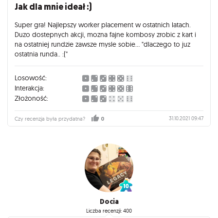
Jak dla mnie ideał :)
Super gra! Najlepszy worker placement w ostatnich latach.
Duzo dostepnych akcji, mozna fajne kombosy zrobic z kart i
na ostatniej rundzie zawsze mysle sobie... "dlaczego to juz
ostatnia runda.. :("
Losowość:
Interakcja:
Złożoność:
31.10.2021 09:47
Czy recenzja była przydatna?
0
Docia
Liczba recenzji: 400