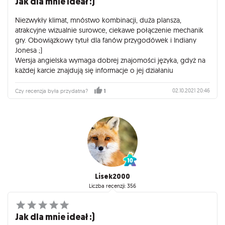
Jak dla mnie ideał :)
Niezwykły klimat, mnóstwo kombinacji, duża plansza,
atrakcyjne wizualnie surowce, ciekawe połączenie mechanik
gry. Obowiązkowy tytuł dla fanów przygodówek i Indiany
Jonesa ;)
Wersja angielska wymaga dobrej znajomości języka, gdyż na
każdej karcie znajdują się informacje o jej działaniu
02.10.2021 20:46
Czy recenzja była przydatna?
1
Lisek2000
Liczba recenzji: 356
Jak dla mnie ideał :)