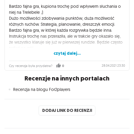
Bardzo fajna gra, kupiona trochę pod wpływem słuchania o
niej na Trelebele ;)
Dużo możliwości zdobywania punktów, duża możliwość
różnych ruchów. Strategia, planowanie, dreszczyk emocji.
Bardzo fajna gra, w której każda rozgrywka będzie inna.
Instrukcja trochę nas przeraziła, ale w trakcie gry okazało się,
że wszystko klaruje się już w pierwszej rundzie. Będzie często
trafiać na stół.
czytaj dalej...
W wersji angielskiej nie obejdzie się bez znajomości języka,
ponieważ trzeba sobie przetłumaczyć umiejętności z kart.
28.04.2021 23:30
Czy recenzja była przydatna?
0
Recenzje na innych portalach
Recenzja na blogu For2players
DODAJ LINK DO RECENZJI