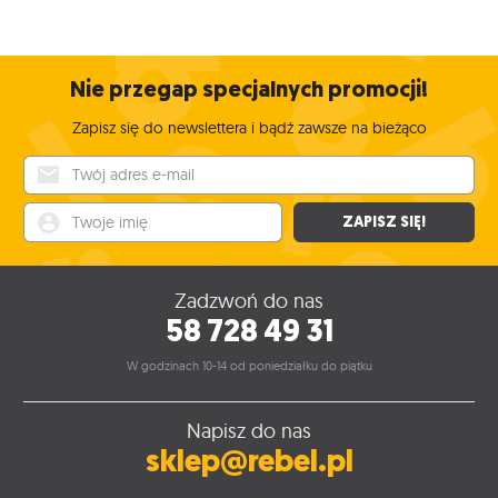
Nie przegap specjalnych promocji!
Zapisz się do newslettera i bądź zawsze na bieżąco
Twój adres e-mail
Twoje imię
ZAPISZ SIĘ!
Zadzwoń do nas
58 728 49 31
W godzinach 10-14 od poniedziałku do piątku
Napisz do nas
sklep@rebel.pl