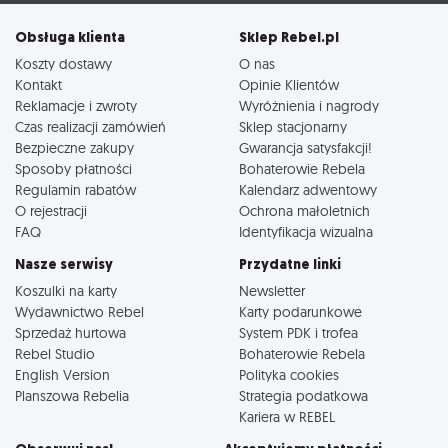
Obsługa klienta
Sklep Rebel.pl
Koszty dostawy
O nas
Kontakt
Opinie Klientów
Reklamacje i zwroty
Wyróżnienia i nagrody
Czas realizacji zamówień
Sklep stacjonarny
Bezpieczne zakupy
Gwarancja satysfakcji!
Sposoby płatności
Bohaterowie Rebela
Regulamin rabatów
Kalendarz adwentowy
O rejestracji
Ochrona małoletnich
FAQ
Identyfikacja wizualna
Nasze serwisy
Przydatne linki
Koszulki na karty
Newsletter
Wydawnictwo Rebel
Karty podarunkowe
Sprzedaż hurtowa
System PDK i trofea
Rebel Studio
Bohaterowie Rebela
English Version
Polityka cookies
Planszowa Rebelia
Strategia podatkowa
Kariera w REBEL