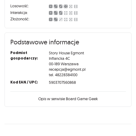
Losowość:
Interakcja:
Złożoność:
Podstawowe informacje
Podmiot
Story House Egmont
gospodarczy:
Inflancka 4C
00-189 Warszawa
recepcja@egmont.pl
tel. 48228384100
Kod EAN / UPC:
5903707560868
Opis w serwisie Board Game Geek