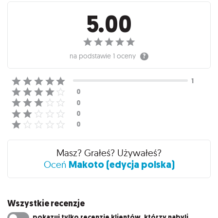
Recenzje
5.00
na podstawie
1 oceny
Masz? Grałeś? Używałeś?
Makoto (edycja polska)
Oceń
Wszystkie recenzje
pokazuj tylko recenzje klientów, którzy nabyli