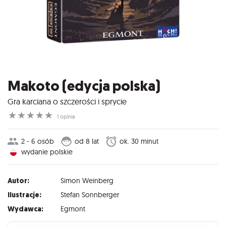
Makoto (edycja polska)
Gra karciana o szczerości i sprycie
☆
☆
☆
☆
☆
1 opinia
2 - 6 osób
od 8 lat
ok. 30 minut
wydanie polskie
Autor:
Simon Weinberg
Ilustracje:
Stefan Sonnberger
Wydawca:
Egmont