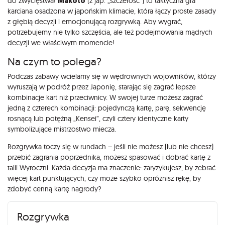
do zwycięstwa!
Makoto
(z jap. „szczerość”) to taktyczna gra
karciana osadzona w japońskim klimacie, która łączy proste zasady
z głębią decyzji i emocjonującą rozgrywką. Aby wygrać,
potrzebujemy nie tylko szczęścia, ale też podejmowania mądrych
decyzji we właściwym momencie!
Na czym to polega?
Podczas zabawy wcielamy się w wędrownych wojowników, którzy
wyruszają w podróż przez Japonię, starając się zagrać lepsze
kombinacje kart niż przeciwnicy. W swojej turze możesz zagrać
jedną z czterech kombinacji: pojedynczą kartę, parę, sekwencję
rosnącą lub potężną „Kensei”, czyli cztery identyczne karty
symbolizujące mistrzostwo miecza.
Rozgrywka toczy się w rundach – jeśli nie możesz (lub nie chcesz)
przebić zagrania poprzednika, możesz spasować i dobrać kartę z
talii Wyroczni. Każda decyzja ma znaczenie: zaryzykujesz, by zebrać
więcej kart punktujących, czy może szybko opróżnisz rękę, by
zdobyć cenną kartę nagrody?
Rozgrywka