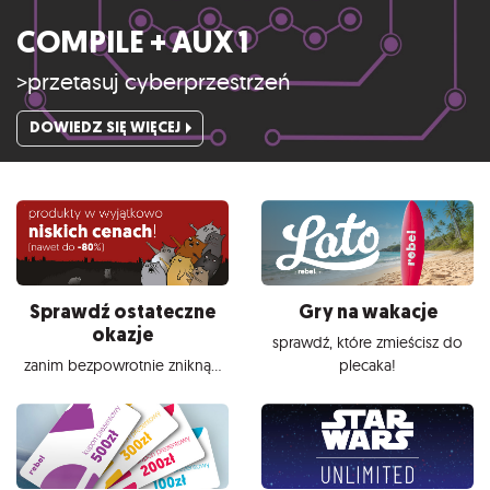
COMPILE + AUX 1
>przetasuj cyberprzestrzeń
DOWIEDZ SIĘ WIĘCEJ
Sprawdź ostateczne
Gry na wakacje
okazje
sprawdź, które zmieścisz do
zanim bezpowrotnie znikną...
plecaka!