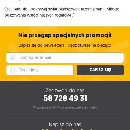
Graj, baw się i odkrywaj świat planszówek razem z nami. Miłego
buszowania wśród naszych regałów! :)
Nie przegap specjalnych promocji!
Zapisz się do newslettera i bądź zawsze na bieżąco
Twój adres e-mail
Twoje imię
ZAPISZ SIĘ!
Zadzwoń do nas
58 728 49 31
W godzinach 10-14 od poniedziałku do piątku
Napisz do nas