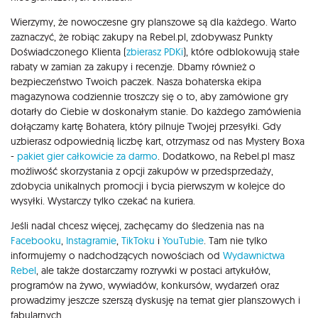
Wierzymy, że nowoczesne gry planszowe są dla każdego. Warto
zaznaczyć, że robiąc zakupy na Rebel.pl, zdobywasz Punkty
Doświadczonego Klienta (
zbierasz PDKi
), które odblokowują stałe
rabaty w zamian za zakupy i recenzje. Dbamy również o
bezpieczeństwo Twoich paczek. Nasza bohaterska ekipa
magazynowa codziennie troszczy się o to, aby zamówione gry
dotarły do Ciebie w doskonałym stanie. Do każdego zamówienia
dołączamy kartę Bohatera, który pilnuje Twojej przesyłki. Gdy
uzbierasz odpowiednią liczbę kart, otrzymasz od nas Mystery Boxa
-
pakiet gier całkowicie za darmo
. Dodatkowo, na Rebel.pl masz
możliwość skorzystania z opcji zakupów w przedsprzedaży,
zdobycia unikalnych promocji i bycia pierwszym w kolejce do
wysyłki. Wystarczy tylko czekać na kuriera.
Jeśli nadal chcesz więcej, zachęcamy do śledzenia nas na
Facebooku
,
Instagramie
,
TikToku
i
YouTubie
. Tam nie tylko
informujemy o nadchodzących nowościach od
Wydawnictwa
Rebel
, ale także dostarczamy rozrywki w postaci artykułów,
programów na żywo, wywiadów, konkursów, wydarzeń oraz
prowadzimy jeszcze szerszą dyskusję na temat gier planszowych i
fabularnych.