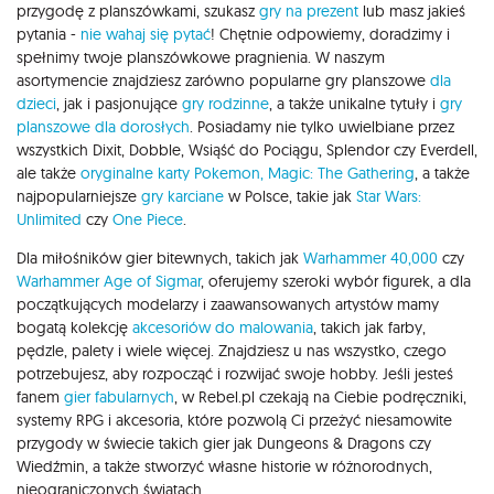
przygodę z planszówkami, szukasz
gry na prezent
lub masz jakieś
pytania -
nie wahaj się pytać
! Chętnie odpowiemy, doradzimy i
spełnimy twoje planszówkowe pragnienia. W naszym
asortymencie znajdziesz zarówno popularne gry planszowe
dla
dzieci
, jak i pasjonujące
gry rodzinne
, a także unikalne tytuły i
gry
planszowe dla dorosłych
. Posiadamy nie tylko uwielbiane przez
wszystkich Dixit, Dobble, Wsiąść do Pociągu, Splendor czy Everdell,
ale także
oryginalne karty Pokemon,
Magic: The Gathering
, a także
najpopularniejsze
gry karciane
w Polsce, takie jak
Star Wars:
Unlimited
czy
One Piece
.
Dla miłośników gier bitewnych, takich jak
Warhammer 40,000
czy
Warhammer Age of Sigmar
, oferujemy szeroki wybór figurek, a dla
początkujących modelarzy i zaawansowanych artystów mamy
bogatą kolekcję
akcesoriów do malowania
, takich jak farby,
pędzle, palety i wiele więcej. Znajdziesz u nas wszystko, czego
potrzebujesz, aby rozpocząć i rozwijać swoje hobby. Jeśli jesteś
fanem
gier fabularnych
, w Rebel.pl czekają na Ciebie podręczniki,
systemy RPG i akcesoria, które pozwolą Ci przeżyć niesamowite
przygody w świecie takich gier jak Dungeons & Dragons czy
Wiedźmin, a także stworzyć własne historie w różnorodnych,
nieograniczonych światach.