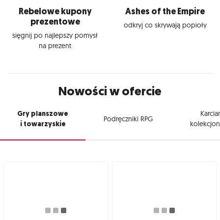
Rebelowe kupony
Ashes of the Empire
prezentowe
odkryj co skrywają popioły
sięgnij po najlepszy pomysł
na prezent
Nowości w ofercie
Gry planszowe
Karcia
Podręczniki RPG
i towarzyskie
kolekcjon