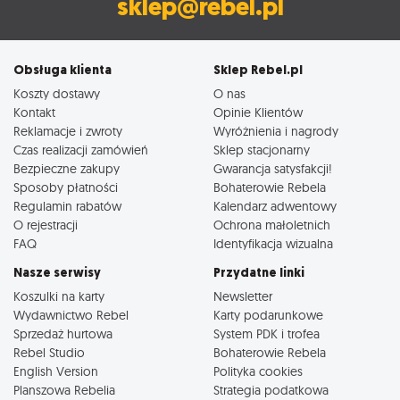
sklep@rebel.pl
Obsługa klienta
Sklep Rebel.pl
Koszty dostawy
O nas
Kontakt
Opinie Klientów
Reklamacje i zwroty
Wyróżnienia i nagrody
Czas realizacji zamówień
Sklep stacjonarny
Bezpieczne zakupy
Gwarancja satysfakcji!
Sposoby płatności
Bohaterowie Rebela
Regulamin rabatów
Kalendarz adwentowy
O rejestracji
Ochrona małoletnich
FAQ
Identyfikacja wizualna
Nasze serwisy
Przydatne linki
Koszulki na karty
Newsletter
Wydawnictwo Rebel
Karty podarunkowe
Sprzedaż hurtowa
System PDK i trofea
Rebel Studio
Bohaterowie Rebela
English Version
Polityka cookies
Planszowa Rebelia
Strategia podatkowa