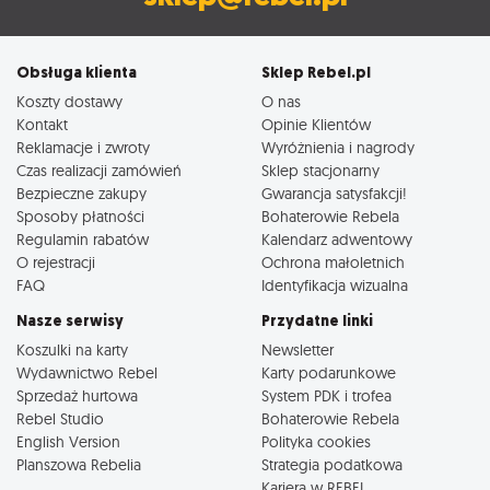
Obsługa klienta
Sklep Rebel.pl
Koszty dostawy
O nas
Kontakt
Opinie Klientów
Reklamacje i zwroty
Wyróżnienia i nagrody
Czas realizacji zamówień
Sklep stacjonarny
Bezpieczne zakupy
Gwarancja satysfakcji!
Sposoby płatności
Bohaterowie Rebela
Regulamin rabatów
Kalendarz adwentowy
O rejestracji
Ochrona małoletnich
FAQ
Identyfikacja wizualna
Nasze serwisy
Przydatne linki
Koszulki na karty
Newsletter
Wydawnictwo Rebel
Karty podarunkowe
Sprzedaż hurtowa
System PDK i trofea
Rebel Studio
Bohaterowie Rebela
English Version
Polityka cookies
Planszowa Rebelia
Strategia podatkowa
Kariera w REBEL