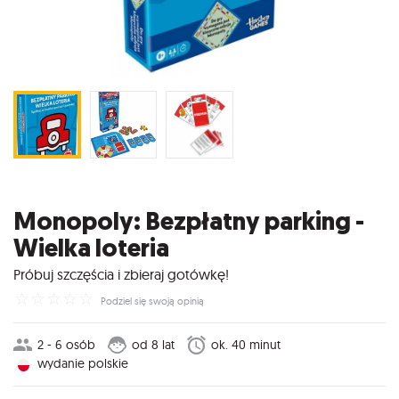
Monopoly: Bezpłatny parking -
Wielka loteria
Próbuj szczęścia i zbieraj gotówkę!
☆
☆
☆
☆
☆
Podziel się swoją opinią
2 - 6 osób
od 8 lat
ok. 40 minut
wydanie polskie