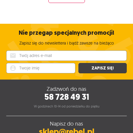
Nie przegap specjalnych promocji!
Zapisz się do newslettera i bądź zawsze na bieżąco
Twój adres e-mail
Twoje imię
ZAPISZ SIĘ!
Zadzwoń do nas
58 728 49 31
W godzinach 10-14 od poniedziałku do piątku
Napisz do nas
sklep@rebel.pl