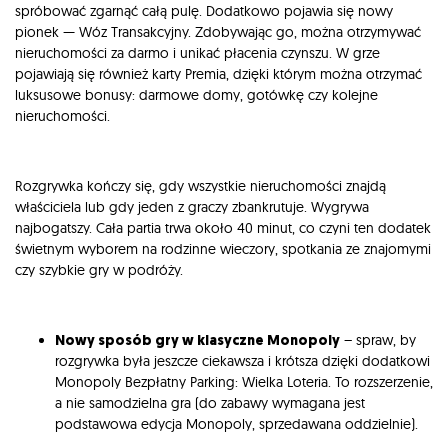
spróbować zgarnąć całą pulę. Dodatkowo pojawia się nowy
pionek — Wóz Transakcyjny. Zdobywając go, można otrzymywać
nieruchomości za darmo i unikać płacenia czynszu. W grze
pojawiają się również karty Premia, dzięki którym można otrzymać
luksusowe bonusy: darmowe domy, gotówkę czy kolejne
nieruchomości.
Rozgrywka kończy się, gdy wszystkie nieruchomości znajdą
właściciela lub gdy jeden z graczy zbankrutuje. Wygrywa
najbogatszy. Cała partia trwa około 40 minut, co czyni ten dodatek
świetnym wyborem na rodzinne wieczory, spotkania ze znajomymi
czy szybkie gry w podróży.
Nowy sposób gry w klasyczne Monopoly
– spraw, by
rozgrywka była jeszcze ciekawsza i krótsza dzięki dodatkowi
Monopoly Bezpłatny Parking: Wielka Loteria. To rozszerzenie,
a nie samodzielna gra (do zabawy wymagana jest
podstawowa edycja Monopoly, sprzedawana oddzielnie).