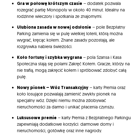
Gra w połowę krótszym czasie
– dodatek pozwala
rozegrać partię Monopoly w około 40 minut. Idealny na
rodzinne wieczory i spotkania ze znajomymi.
Ulubiona zasada w nowej odsłonie
– pole Bezpłatny
Parking zamienia się w pulę wielkiej loterii, którą można
wygrać, kręcąc kołem. Znane zasady pozostają, ale
rozgrywka nabiera świeżości.
Koło fortuny i szybka wygrana
– pola Szansa i Kasa
Społeczna stają się polami Zakręć Kołem. Gracze, którzy na
nie trafią, mogą zakręcić kołem i spróbować zdobyć całą
pulę.
Nowy pionek – Wóz Transakcyjny
– karty Premia oraz
koło losujące pozwalają zamienić zwykły pionek na
specjalny wóz. Dzięki niemu można zdobywać
nieruchomości za darmo i unikać płacenia czynszu.
Luksusowe premie
– karty Premia z Bezpłatnego Parkingu
zapewniają dodatkowe korzyści: darmowe domy i
nieruchomości, gotówkę oraz inne nagrody.