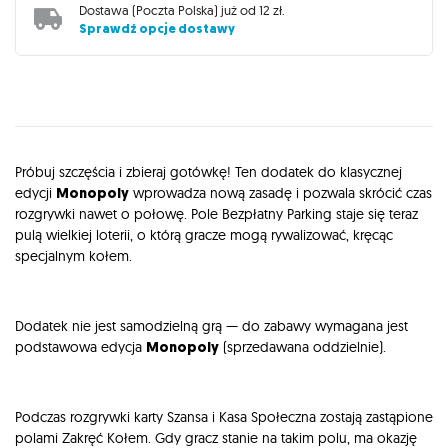
Dostawa (
Poczta Polska
) już od
12 zł
.
Sprawdź opcje dostawy
Opis
Próbuj szczęścia i zbieraj gotówkę! Ten dodatek do klasycznej
edycji
Monopoly
wprowadza nową zasadę i pozwala skrócić czas
rozgrywki nawet o połowę. Pole Bezpłatny Parking staje się teraz
pulą wielkiej loterii, o którą gracze mogą rywalizować, kręcąc
specjalnym kołem.
Dodatek nie jest samodzielną grą — do zabawy wymagana jest
podstawowa edycja
Monopoly
(sprzedawana oddzielnie).
Podczas rozgrywki karty Szansa i Kasa Społeczna zostają zastąpione
polami Zakręć Kołem. Gdy gracz stanie na takim polu, ma okazję