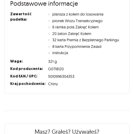
Podstawowe informacje
Zawartość
plansza z kołem do losowania
pudełka:
pionek Wozu Transakcyjnego
6 ramka pola Zakręć Kołem
20 żeton Zakręć Kołem
32 karta Premia z Bezpłatnego Parkingu
8 karta Przypomnienie Zasad
instrukcja
Waga:
321 g
Kod producenta:
G0718120
Kod EAN / UPC:
5010996304353
Kraj pochodzenia:
Chiny
Recenzje
Masz? Grałeś? Używałeś?