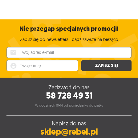
Nie przegap specjalnych promocji!
Zapisz się do newslettera i bądź zawsze na bieżąco
Twój adres e-mail
Twoje imię
ZAPISZ SIĘ!
Zadzwoń do nas
58 728 49 31
W godzinach 10-14 od poniedziałku do piątku
Napisz do nas
sklep@rebel.pl