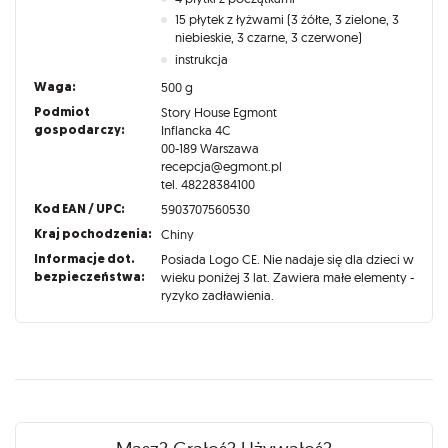
15 płytek z łyżwami (3 żółte, 3 zielone, 3
niebieskie, 3 czarne, 3 czerwone)
instrukcja
Waga:
500 g
Podmiot
Story House Egmont
gospodarczy:
Inflancka 4C
00-189 Warszawa
recepcja@egmont.pl
tel. 48228384100
Kod EAN / UPC:
5903707560530
Kraj pochodzenia:
Chiny
Informacje dot.
Posiada Logo CE. Nie nadaje się dla dzieci w
bezpieczeństwa:
wieku poniżej 3 lat. Zawiera małe elementy -
ryzyko zadławienia.
Recenzje