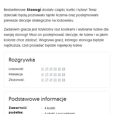
Opis
Bestsellerowe
Stonogi
dostały czapki, kurtki i łyżwy! Teraz
dzieciaki będą poznawały tajniki liczenia oraz podejmowały
pierwsze decyzje strategiczne na lodowisku.
Zadaniem gracza jest trzykrotny rzut kostkami i wybranie łyżew dla
swojej stonogi! Musi on podejmować decyzje, ile łyżew i w jakim
kolorze chce zdobyć. Wygrywa gracz, którego stonoga będzie
najdłuższa, czyli posiadać będzie najwięcej łyżew.
Rozgrywka
Losowość:
Interakcja:
Złożoność:
Podstawowe informacje
Zawartość
4 kostki
pudełka:
4 płytki z początkami