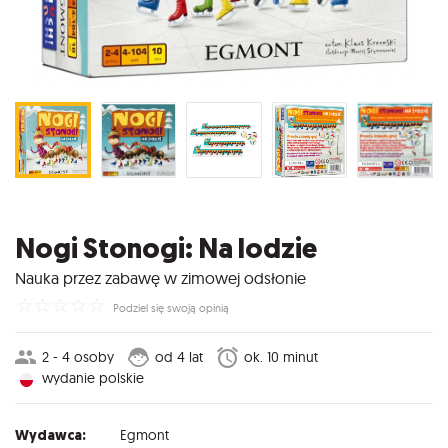
Nogi Stonogi: Na lodzie
Nauka przez zabawę w zimowej odsłonie
☆
☆
☆
☆
☆
Podziel się swoją opinią
2 - 4 osoby
od 4 lat
ok. 10 minut
wydanie polskie
Wydawca:
Egmont