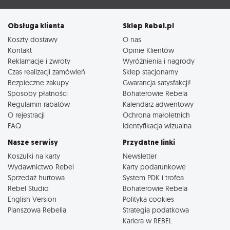
Obsługa klienta
Sklep Rebel.pl
Koszty dostawy
O nas
Kontakt
Opinie Klientów
Reklamacje i zwroty
Wyróżnienia i nagrody
Czas realizacji zamówień
Sklep stacjonarny
Bezpieczne zakupy
Gwarancja satysfakcji!
Sposoby płatności
Bohaterowie Rebela
Regulamin rabatów
Kalendarz adwentowy
O rejestracji
Ochrona małoletnich
FAQ
Identyfikacja wizualna
Nasze serwisy
Przydatne linki
Koszulki na karty
Newsletter
Wydawnictwo Rebel
Karty podarunkowe
Sprzedaż hurtowa
System PDK i trofea
Rebel Studio
Bohaterowie Rebela
English Version
Polityka cookies
Planszowa Rebelia
Strategia podatkowa
Kariera w REBEL