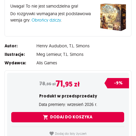
Uwaga! To nie jest samodzielna gra!
Do rozgrywki wymagana jest podstawowa
wersja gry:
Obrońcy dziczy
.
Autor:
Henry Audubon
,
T.L. Simons
Ilustracje:
Meg Lemieur
,
T.L. Simons
Wydawca:
Alis Games
71
,95
zł
-9%
78
,95
zł
Produkt w przedsprzedaży
Data premiery: wrzesień 2026 r.
DODAJ DO KOSZYKA
Dodaj do listy życzeń