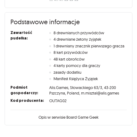
Podstawowe informacje
Zawartość
8 drewnianych przywódców
pudełka:
4 drewniane żetony żyjątek
1 drewniany znacznik pierwszego gracza
8 kart przywódców
48 kart obrońców
4 karty pomocy dla graczy
zasady dodatku
Manifest Księżyca Żyjątek
Podmiot
Alis.Games, Słowackiego 63/3, 43-200
gospodarczy:
Pszczyna, Poland, m.misztal@alis.games
Kod producenta:
OUTAG02
Opis w serwisie Board Game Geek