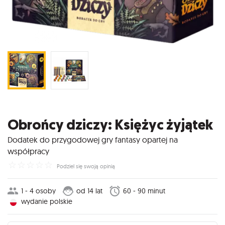
Obrońcy dziczy: Księżyc żyjątek
Dodatek do przygodowej gry fantasy opartej na
współpracy
☆
☆
☆
☆
☆
Podziel się swoją opinią
1 - 4 osoby
od 14 lat
60 - 90 minut
wydanie polskie