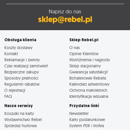
Napisz do nas
sklep@rebel.pl
Obsługa klienta
Sklep Rebel.pl
Koszty dostawy
O nas
Kontakt
Opinie Klientów
Reklamacje i zwroty
Wyróżnienia i nagrody
Czas realizacji zamówień
Sklep stacjonarny
Bezpieczne zakupy
Gwarancja satysfakcji!
Sposoby płatności
Bohaterowie Rebela
Regulamin rabatów
Kalendarz adwentowy
O rejestracji
Ochrona małoletnich
FAQ
Identyfikacja wizualna
Nasze serwisy
Przydatne linki
Koszulki na karty
Newsletter
Wydawnictwo Rebel
Karty podarunkowe
Sprzedaż hurtowa
System PDK i trofea