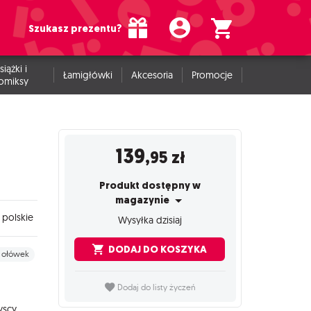
Szukasz prezentu?
siążki i
Łamigłówki
Akcesoria
Promocje
omiksy
139
,95
zł
Produkt dostępny w
magazynie
polskie
Wysyłka dzisiaj
DODAJ DO KOSZYKA
i ołówek
Dodaj do listy życzeń
yscy