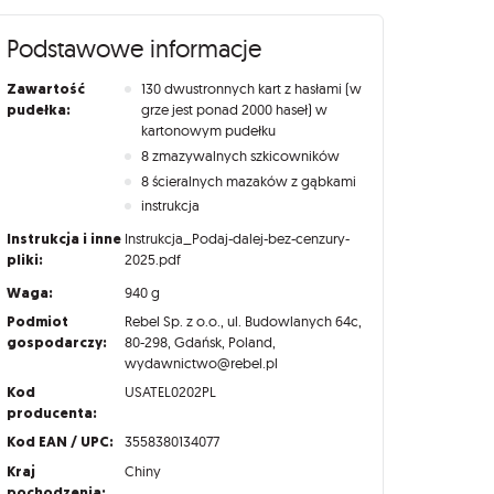
Podstawowe informacje
Zawartość
130 dwustronnych kart z hasłami (w
pudełka:
grze jest ponad 2000 haseł) w
kartonowym pudełku
8 zmazywalnych szkicowników
8 ścieralnych mazaków z gąbkami
instrukcja
Instrukcja i inne
Instrukcja_Podaj-dalej-bez-cenzury-
pliki:
2025.pdf
Waga:
940 g
Podmiot
Rebel Sp. z o.o., ul. Budowlanych 64c,
gospodarczy:
80-298, Gdańsk, Poland,
wydawnictwo@rebel.pl
Kod
USATEL0202PL
producenta:
Kod EAN / UPC:
3558380134077
Kraj
Chiny
pochodzenia: