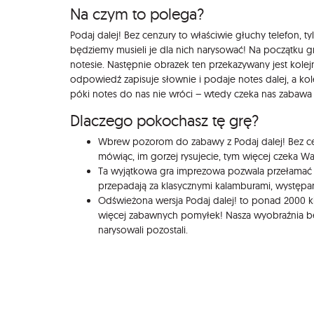
Na czym to polega?
Podaj dalej! Bez cenzury to właściwie głuchy telefon, 
będziemy musieli je dla nich narysować! Na początku gr
notesie. Następnie obrazek ten przekazywany jest kole
odpowiedź zapisuje słownie i podaje notes dalej, a kole
póki notes do nas nie wróci – wtedy czeka nas zabawa
Dlaczego pokochasz tę grę?
Wbrew pozorom do zabawy z Podaj dalej! Bez cen
mówiąc, im gorzej rysujecie, tym więcej czeka 
Ta wyjątkowa gra imprezowa pozwala przełamać p
przepadają za klasycznymi kalamburami, występa
Odświeżona wersja Podaj dalej! to ponad 2000 kl
więcej zabawnych pomyłek! Nasza wyobraźnia bę
narysowali pozostali.