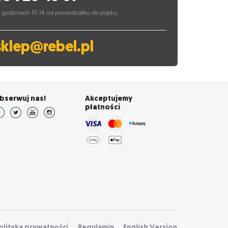
 godzinach 10-14 od poniedziałku do piątku
sklep@rebel.pl
bserwuj nas!
Akceptujemy
płatności
olityka prywatności
Regulamin
English Version