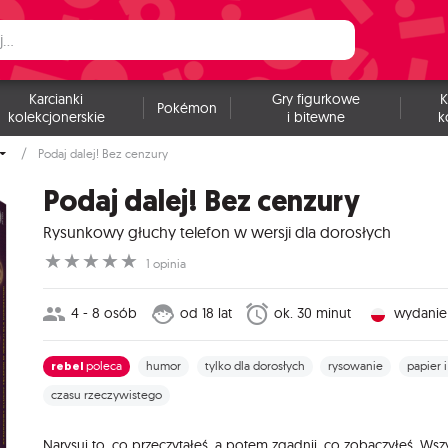
Karcianki
Gry figurkowe
K
Pokémon
kolekcjonerskie
i bitewne
k
Podaj dalej! Bez cenzury
Podaj dalej! Bez cenzury
Rysunkowy głuchy telefon w wersji dla dorosłych
☆
☆
☆
☆
☆
1 opinia
4 - 8 osób
od 18 lat
ok. 30 minut
wydanie 
rebel
poleca
humor
tylko dla dorosłych
rysowanie
papier 
czasu rzeczywistego
Narysuj to, co przeczytałeś, a potem zgadnij, co zobaczyłeś. Wsz