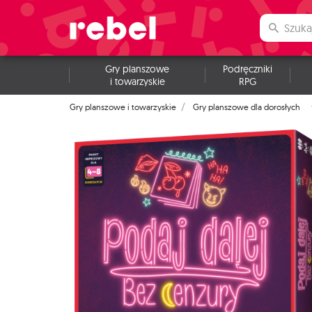
Gry planszowe
Podręczniki
i towarzyskie
RPG
Gry planszowe i towarzyskie
Gry planszowe dla dorosłych