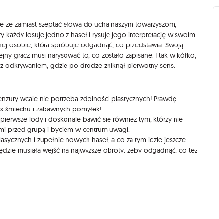
tyle że zamiast szeptać słowa do ucha naszym towarzyszom,
y każdy losuje jedno z haseł i rysuje jego interpretację w swoim
jnej osobie, która spróbuje odgadnąć, co przedstawia. Swoją
jny gracz musi narysować to, co zostało zapisane. I tak w kółko,
 z odkrywaniem, gdzie po drodze zniknął pierwotny sens.
zury wcale nie potrzeba zdolności plastycznych! Prawdę
Was śmiechu i zabawnych pomyłek!
ierwsze lody i doskonale bawić się również tym, którzy nie
mi przed grupą i byciem w centrum uwagi.
asycznych i zupełnie nowych haseł, a co za tym idzie jeszcze
dzie musiała wejść na najwyższe obroty, żeby odgadnąć, co też