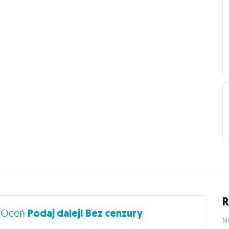
R
?
Oceń
Podaj dalej! Bez cenzury
Ni