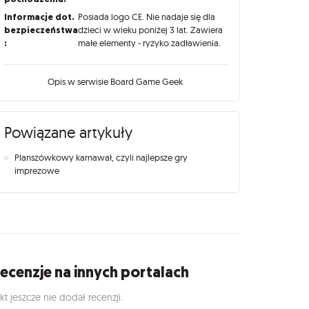
Informacje dot.
Posiada logo CE. Nie nadaje się dla
bezpieczeństwa
dzieci w wieku poniżej 3 lat. Zawiera
:
małe elementy - ryzyko zadławienia.
Opis w serwisie Board Game Geek
Powiązane artykuły
Planszówkowy karnawał, czyli najlepsze gry
imprezowe
ecenzje na innych portalach
kt jeszcze nie dodał recenzji.