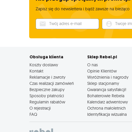
Zapisz się do newslettera i bądź zawsze na bieżąco
Twój adres e-mail
Twoje imię
Obsługa klienta
Sklep Rebel.pl
Koszty dostawy
O nas
Kontakt
Opinie Klientów
Reklamacje i zwroty
Wyróżnienia i nagrody
Czas realizacji zamówień
Sklep stacjonarny
Bezpieczne zakupy
Gwarancja satysfakcji!
Sposoby płatności
Bohaterowie Rebela
Regulamin rabatów
Kalendarz adwentowy
O rejestracji
Ochrona małoletnich
FAQ
Identyfikacja wizualna