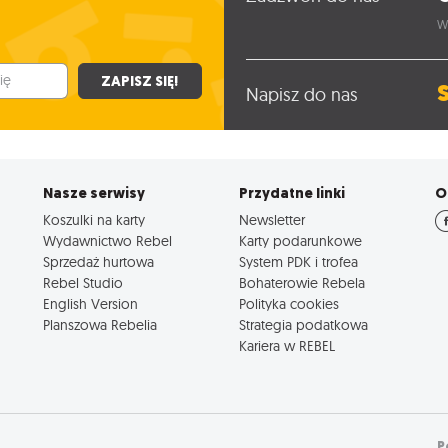
W
ZAPISZ SIĘ!
Napisz do nas
Nasze serwisy
Przydatne linki
O
Koszulki na karty
Newsletter
Wydawnictwo Rebel
Karty podarunkowe
Sprzedaż hurtowa
System PDK i trofea
Rebel Studio
Bohaterowie Rebela
English Version
Polityka cookies
Planszowa Rebelia
Strategia podatkowa
Kariera w REBEL
P