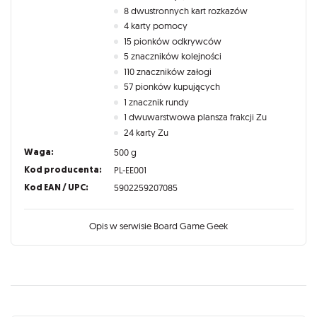
8 dwustronnych kart rozkazów
4 karty pomocy
15 pionków odkrywców
5 znaczników kolejności
110 znaczników załogi
57 pionków kupujących
1 znacznik rundy
1 dwuwarstwowa plansza frakcji Zu
24 karty Zu
Waga:
500 g
Kod producenta:
PL-EE001
Kod EAN / UPC:
5902259207085
Opis w serwisie Board Game Geek