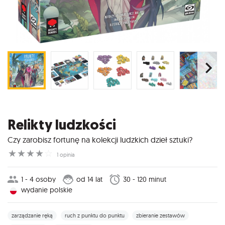
Relikty ludzkości
Czy zarobisz fortunę na kolekcji ludzkich dzieł sztuki?
☆
☆
☆
☆
☆
1 opinia
1 - 4 osoby
od 14 lat
30 - 120 minut
wydanie polskie
zarządzanie ręką
ruch z punktu do punktu
zbieranie zestawów