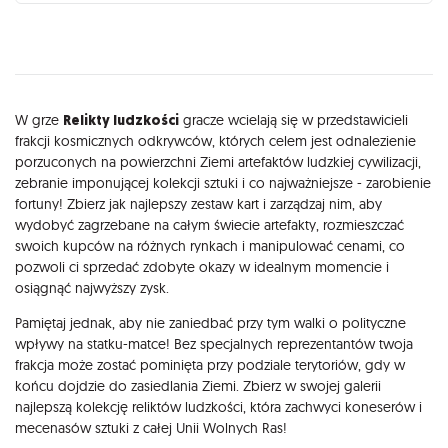
Opis
W grze
Relikty ludzkości
gracze wcielają się w przedstawicieli
frakcji kosmicznych odkrywców, których celem jest odnalezienie
porzuconych na powierzchni Ziemi artefaktów ludzkiej cywilizacji,
zebranie imponującej kolekcji sztuki i co najważniejsze - zarobienie
fortuny! Zbierz jak najlepszy zestaw kart i zarządzaj nim, aby
wydobyć zagrzebane na całym świecie artefakty, rozmieszczać
swoich kupców na różnych rynkach i manipulować cenami, co
pozwoli ci sprzedać zdobyte okazy w idealnym momencie i
osiągnąć najwyższy zysk.
Pamiętaj jednak, aby nie zaniedbać przy tym walki o polityczne
wpływy na statku-matce! Bez specjalnych reprezentantów twoja
frakcja może zostać pominięta przy podziale terytoriów, gdy w
końcu dojdzie do zasiedlania Ziemi. Zbierz w swojej galerii
najlepszą kolekcję reliktów ludzkości, która zachwyci koneserów i
mecenasów sztuki z całej Unii Wolnych Ras!