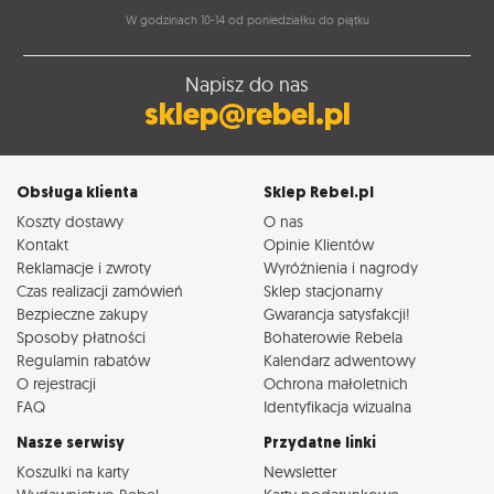
W godzinach 10-14 od poniedziałku do piątku
Napisz do nas
sklep@rebel.pl
Obsługa klienta
Sklep Rebel.pl
Koszty dostawy
O nas
Kontakt
Opinie Klientów
Reklamacje i zwroty
Wyróżnienia i nagrody
Czas realizacji zamówień
Sklep stacjonarny
Bezpieczne zakupy
Gwarancja satysfakcji!
Sposoby płatności
Bohaterowie Rebela
Regulamin rabatów
Kalendarz adwentowy
O rejestracji
Ochrona małoletnich
FAQ
Identyfikacja wizualna
Nasze serwisy
Przydatne linki
Koszulki na karty
Newsletter