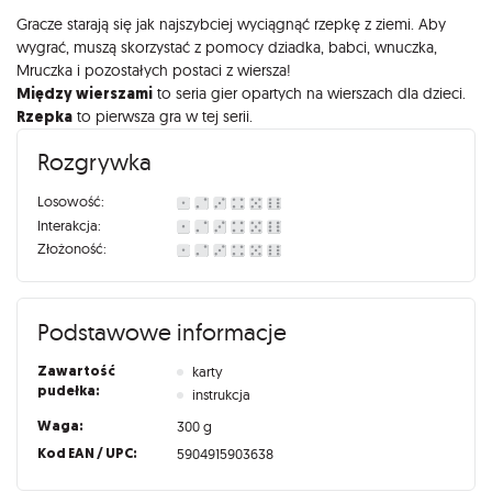
Gracze starają się jak najszybciej wyciągnąć rzepkę z ziemi. Aby
wygrać, muszą skorzystać z pomocy dziadka, babci, wnuczka,
Mruczka i pozostałych postaci z wiersza!
Między wierszami
to seria gier opartych na wierszach dla dzieci.
Rzepka
to pierwsza gra w tej serii.
Rozgrywka
Losowość:
Interakcja:
Złożoność:
Podstawowe informacje
Zawartość
karty
pudełka:
instrukcja
Waga:
300 g
Kod EAN / UPC:
5904915903638