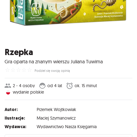
Rzepka
Gra oparta na znanym wierszu Juliana Tuwima
☆
☆
☆
☆
☆
Podziel się swoją opinią
2 - 4 osoby
od 4 lat
ok. 15 minut
wydanie polskie
Autor:
Przemek Wojtkowiak
Ilustracje:
Maciej Szymanowicz
Wydawca:
Wydawnictwo Nasza Księgarnia