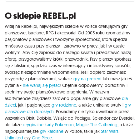
O sklepie REBEL.pl
Witaj na Rebel.pl, największym sklepie w Polsce oferującym gry
planszowe, karciane, RPG i akcesoria! Od 2003 roku gromadzimy
pasjonatów planszówek i tworzymy społeczność, która spędza
mnóstwo czasu przy planszy - zarówno w pracy, jak i w czasie
wolnym. Aby Cię zaprosić do naszego świata i przedstawić naszą
ofertę, przygotowaliśmy krótki przewodnik. Przy planszy spotkasz
się z bliskimi, spędzisz czas w interesujący i interaktywny sposób,
tworząc niezapomniane wspomnienia. Jeśli dopiero zaczynasz
przygodę z planszówkami, szukasz
gry na prezent
lub masz jakieś
pytania -
nie wahaj się pytać
! Chętnie odpowiemy, doradzimy i
spełnimy twoje planszówkowe pragnienia. W naszym
asortymencie znajdziesz zarówno popularne gry planszowe
dla
dzieci
, jak i pasjonujące
gry rodzinne
, a także unikalne tytuły i
gry
planszowe dla dorosłych
. Posiadamy nie tylko uwielbiane przez
wszystkich Dixit, Dobble, Wsiąść do Pociągu, Splendor czy Everdell,
ale także
oryginalne karty Pokemon,
Magic: The Gathering
, a także
najpopularniejsze
gry karciane
w Polsce, takie jak
Star Wars:
Unlimited
czy
One Piece
.