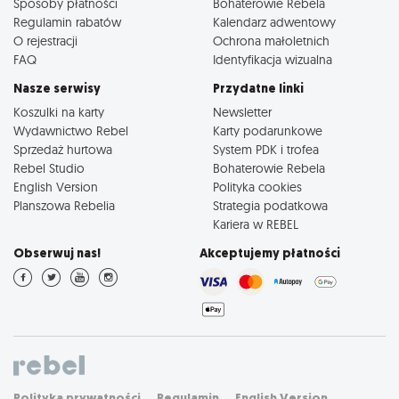
Sposoby płatności
Bohaterowie Rebela
Regulamin rabatów
Kalendarz adwentowy
O rejestracji
Ochrona małoletnich
FAQ
Identyfikacja wizualna
Nasze serwisy
Przydatne linki
Koszulki na karty
Newsletter
Wydawnictwo Rebel
Karty podarunkowe
Sprzedaż hurtowa
System PDK i trofea
Rebel Studio
Bohaterowie Rebela
English Version
Polityka cookies
Planszowa Rebelia
Strategia podatkowa
Kariera w REBEL
Obserwuj nas!
Akceptujemy płatności
Polityka prywatności
Regulamin
English Version