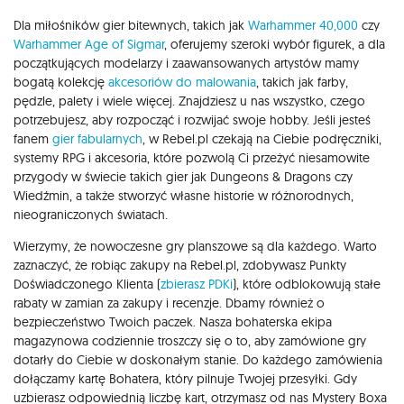
Dla miłośników gier bitewnych, takich jak
Warhammer 40,000
czy
Warhammer Age of Sigmar
, oferujemy szeroki wybór figurek, a dla
początkujących modelarzy i zaawansowanych artystów mamy
bogatą kolekcję
akcesoriów do malowania
, takich jak farby,
pędzle, palety i wiele więcej. Znajdziesz u nas wszystko, czego
potrzebujesz, aby rozpocząć i rozwijać swoje hobby. Jeśli jesteś
fanem
gier fabularnych
, w Rebel.pl czekają na Ciebie podręczniki,
systemy RPG i akcesoria, które pozwolą Ci przeżyć niesamowite
przygody w świecie takich gier jak Dungeons & Dragons czy
Wiedźmin, a także stworzyć własne historie w różnorodnych,
nieograniczonych światach.
Wierzymy, że nowoczesne gry planszowe są dla każdego. Warto
zaznaczyć, że robiąc zakupy na Rebel.pl, zdobywasz Punkty
Doświadczonego Klienta (
zbierasz PDKi
), które odblokowują stałe
rabaty w zamian za zakupy i recenzje. Dbamy również o
bezpieczeństwo Twoich paczek. Nasza bohaterska ekipa
magazynowa codziennie troszczy się o to, aby zamówione gry
dotarły do Ciebie w doskonałym stanie. Do każdego zamówienia
dołączamy kartę Bohatera, który pilnuje Twojej przesyłki. Gdy
uzbierasz odpowiednią liczbę kart, otrzymasz od nas Mystery Boxa