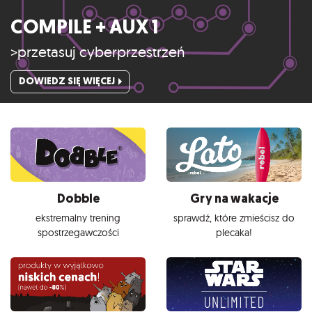
COMPILE + AUX 1
>przetasuj cyberprzestrzeń
DOWIEDZ SIĘ WIĘCEJ
Dobble
Gry na wakacje
ekstremalny trening
sprawdź, które zmieścisz do
spostrzegawczości
plecaka!