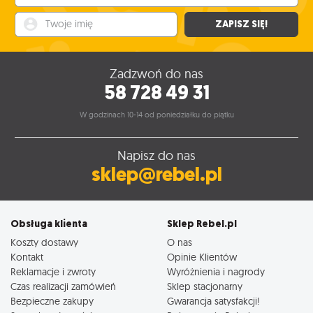
Twoje imię
ZAPISZ SIĘ!
Zadzwoń do nas
58 728 49 31
W godzinach 10-14 od poniedziałku do piątku
Napisz do nas
sklep@rebel.pl
Obsługa klienta
Sklep Rebel.pl
Koszty dostawy
O nas
Kontakt
Opinie Klientów
Reklamacje i zwroty
Wyróżnienia i nagrody
Czas realizacji zamówień
Sklep stacjonarny
Bezpieczne zakupy
Gwarancja satysfakcji!