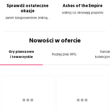
Sprawdź ostateczne
Ashes of the Empire
okazje
odkryj co skrywają popioły
zanim bezpowrotnie znikną...
Nowości w ofercie
Gry planszowe
Karcia
Podręczniki RPG
i towarzyskie
kolekcjon