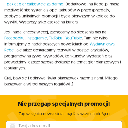
-
pakiet gier całkowicie za darmo
. Dodatkowo, na Rebel.pl masz
możliwość skorzystania z opcji zakupów w przedsprzedaży,
zdobycia unikalnych promocji i bycia pierwszym w kolejce do
wysyłki. Wystarczy tylko czekać na kuriera.
Jeśli nadal chcesz więcej, zachęcamy do śledzenia nas na
Facebooku
,
Instagramie
,
TikToku
i
YouTubie
. Tam nie tylko
informujemy o nadchodzących nowościach od
Wydawnictwa
Rebel
, ale także dostarczamy rozrywki w postaci artykułów,
programów na żywo, wywiadów, konkursów, wydarzeń oraz
prowadzimy jeszcze szerszą dyskusję na temat gier planszowych i
fabularnych.
Graj, baw się i odkrywaj świat planszówek razem z nami. Miłego
buszowania wśród naszych regałów! :)
Nie przegap specjalnych promocji!
Zapisz się do newslettera i bądź zawsze na bieżąco
Twój adres e-mail