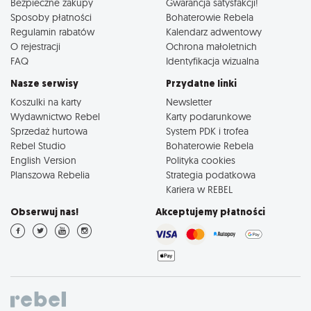
Bezpieczne zakupy
Gwarancja satysfakcji!
Sposoby płatności
Bohaterowie Rebela
Regulamin rabatów
Kalendarz adwentowy
O rejestracji
Ochrona małoletnich
FAQ
Identyfikacja wizualna
Nasze serwisy
Przydatne linki
Koszulki na karty
Newsletter
Wydawnictwo Rebel
Karty podarunkowe
Sprzedaż hurtowa
System PDK i trofea
Rebel Studio
Bohaterowie Rebela
English Version
Polityka cookies
Planszowa Rebelia
Strategia podatkowa
Kariera w REBEL
Obserwuj nas!
Akceptujemy płatności