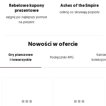
Rebelowe kupony
Ashes of the Empire
prezentowe
odkryj co skrywają popioły
sięgnij po najlepszy pomysł
na prezent
Nowości w ofercie
Gry planszowe
Karcia
Podręczniki RPG
i towarzyskie
kolekcjon