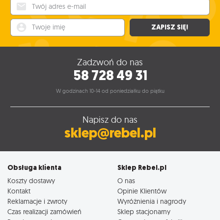
Twój adres e-mail
Twoje imię
ZAPISZ SIĘ!
Zadzwoń do nas
58 728 49 31
W godzinach 10-14 od poniedziałku do piątku
Napisz do nas
sklep@rebel.pl
Obsługa klienta
Sklep Rebel.pl
Koszty dostawy
O nas
Kontakt
Opinie Klientów
Reklamacje i zwroty
Wyróżnienia i nagrody
Czas realizacji zamówień
Sklep stacjonarny