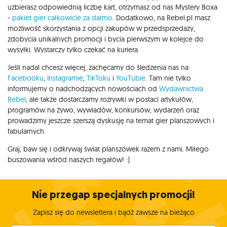
uzbierasz odpowiednią liczbę kart, otrzymasz od nas Mystery Boxa
-
pakiet gier całkowicie za darmo
. Dodatkowo, na Rebel.pl masz
możliwość skorzystania z opcji zakupów w przedsprzedaży,
zdobycia unikalnych promocji i bycia pierwszym w kolejce do
wysyłki. Wystarczy tylko czekać na kuriera.
Jeśli nadal chcesz więcej, zachęcamy do śledzenia nas na
Facebooku
,
Instagramie
,
TikToku
i
YouTubie
. Tam nie tylko
informujemy o nadchodzących nowościach od
Wydawnictwa
Rebel
, ale także dostarczamy rozrywki w postaci artykułów,
programów na żywo, wywiadów, konkursów, wydarzeń oraz
prowadzimy jeszcze szerszą dyskusję na temat gier planszowych i
fabularnych.
Graj, baw się i odkrywaj świat planszówek razem z nami. Miłego
buszowania wśród naszych regałów! :)
Nie przegap specjalnych promocji!
Zapisz się do newslettera i bądź zawsze na bieżąco