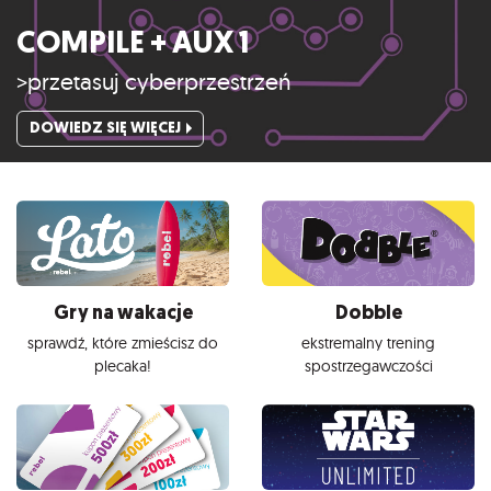
COMPILE + AUX 1
>przetasuj cyberprzestrzeń
DOWIEDZ SIĘ WIĘCEJ
Gry na wakacje
Dobble
sprawdź, które zmieścisz do
ekstremalny trening
plecaka!
spostrzegawczości