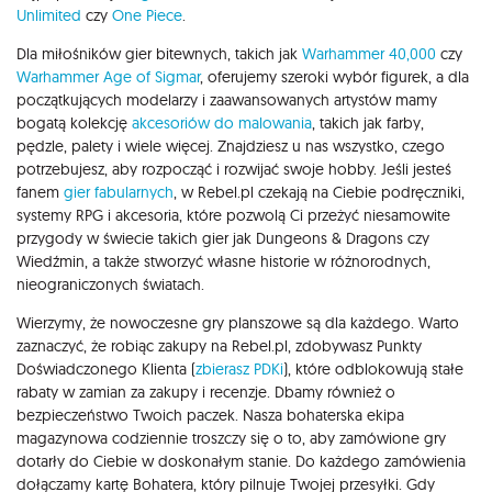
Unlimited
czy
One Piece
.
Dla miłośników gier bitewnych, takich jak
Warhammer 40,000
czy
Warhammer Age of Sigmar
, oferujemy szeroki wybór figurek, a dla
początkujących modelarzy i zaawansowanych artystów mamy
bogatą kolekcję
akcesoriów do malowania
, takich jak farby,
pędzle, palety i wiele więcej. Znajdziesz u nas wszystko, czego
potrzebujesz, aby rozpocząć i rozwijać swoje hobby. Jeśli jesteś
fanem
gier fabularnych
, w Rebel.pl czekają na Ciebie podręczniki,
systemy RPG i akcesoria, które pozwolą Ci przeżyć niesamowite
przygody w świecie takich gier jak Dungeons & Dragons czy
Wiedźmin, a także stworzyć własne historie w różnorodnych,
nieograniczonych światach.
Wierzymy, że nowoczesne gry planszowe są dla każdego. Warto
zaznaczyć, że robiąc zakupy na Rebel.pl, zdobywasz Punkty
Doświadczonego Klienta (
zbierasz PDKi
), które odblokowują stałe
rabaty w zamian za zakupy i recenzje. Dbamy również o
bezpieczeństwo Twoich paczek. Nasza bohaterska ekipa
magazynowa codziennie troszczy się o to, aby zamówione gry
dotarły do Ciebie w doskonałym stanie. Do każdego zamówienia
dołączamy kartę Bohatera, który pilnuje Twojej przesyłki. Gdy