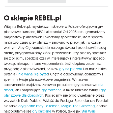
O sklepie REBEL.pl
Witaj na Rebel.pl, największym sklepie w Polsce oferującym gry
planszowe, karciane, RPG i akcesoria! Od 2003 roku gromadzimy
pasjonatów planszówek i tworzymy społeczność, która spędza
mnóstwo czasu przy planszy - zarówno w pracy, jak i w czasie
wolnym. Aby Cię zaprosić do naszego świata i przedstawić naszą
ofertę, przygotowaliśmy krótki przewodnik. Przy planszy spotkasz
się z bliskimi, spędzisz czas w interesujący i interaktywny sposób,
tworząc niezapomniane wspomnienia. Jeśli dopiero zaczynasz
przygodę z planszówkami, szukasz
gry na prezent
lub masz jakieś
pytania -
nie wahaj się pytać
! Chętnie odpowiemy, doradzimy i
spełnimy twoje planszówkowe pragnienia. W naszym
asortymencie znajdziesz zarówno popularne gry planszowe
dla
dzieci
, jak i pasjonujące
gry rodzinne
, a także unikalne tytuły i
gry
planszowe dla dorosłych
. Posiadamy nie tylko uwielbiane przez
wszystkich Dixit, Dobble, Wsiąść do Pociągu, Splendor czy Everdell,
ale także
oryginalne karty Pokemon,
Magic: The Gathering
, a także
najpopularniejsze
gry karciane
w Polsce, takie jak
Star Wars: